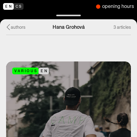
opening hours
EN
CS
Hana Grohová
authors
3 articles
VARIOUS
EN