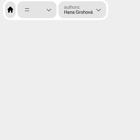
authors
Hana Grohová
menu
opening hours
EN
CS
about us
program
exhibitions