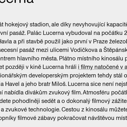
 hokejový stadion, ale díky nevyhovující kapacit
vní pasáž. Palác Lucerna vybudoval na počátku 20
avla a při stavbě použil jako první v Praze žele
secesní pasáž mezi ulicemi Vodičkova a Štěpánsk
trem hlavního města. Plátno místního kinosálu p
et později v kině Lucerna hráli
i filmy natočené v 
zionářským developerským projektem tehdy stál o
 Havel a jeho bratr Miloš. Lucerna sice není nej
vní nabídla divákům zvukový film. Atmosféru počátku
udete pohodlněji sedět a o dokonalý filmový zážite
í a zvukové technologie. Cestou z kinosálu můžet
pníky filmové zábavy pokračovat návštěvou míst