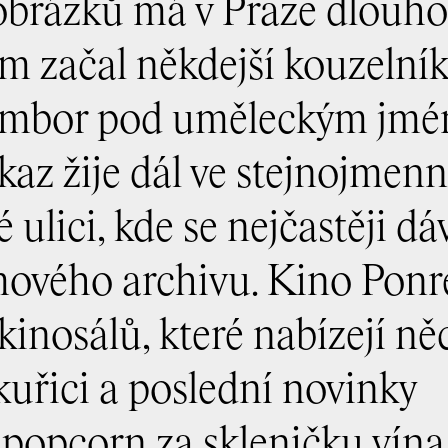
obrázků má v Praze dlouh
ním začal někdejší kouzelník
lambor pod uměleckým jm
kaz žije dál ve stejnojme
ulici, kde se nejčastěji dáv
mového archivu. Kino Ponr
kinosálů, které nabízejí ně
uřici a poslední novinky
popcorn za skleničku vína