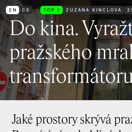
EN
CS
TOP 5
ZUZANA KINCLOVÁ
2
Do kina. Vyraž
pražského mra
transformátor
Jaké prostory skrývá pr