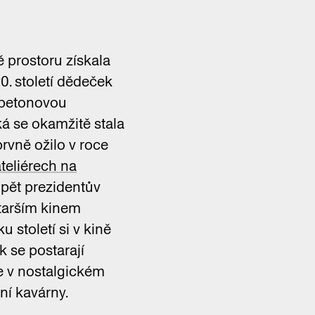
ě prostoru získala
. století dědeček
zobetonovou
á se okamžitě stala
rvně ožilo v roce
ateliérech na
pět prezidentův
starším kinem
 století si v kině
k se postarají
e v nostalgickém
ní kavárny.