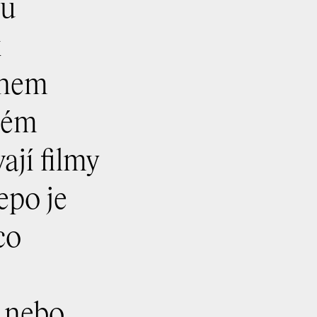
ou
énem
nném
ají filmy
epo je
co
 nebo