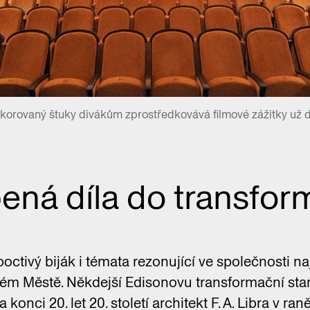
ekorovaný štuky divákům zprostředkovává filmové zážitky už dé
bená díla do transfor
poctivý biják i témata rezonující ve společnosti n
m Městě. Někdejší Edisonovu transformační stan
 konci 20. let 20. století architekt F. A. Libra v r