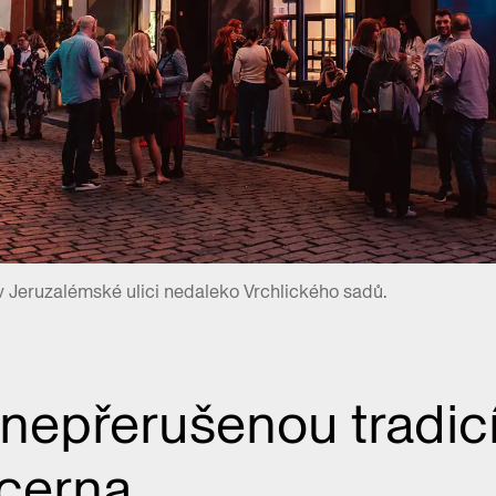
v Jeruzalémské ulici nedaleko Vrchlického sadů.
 nepřerušenou tradic
ucerna