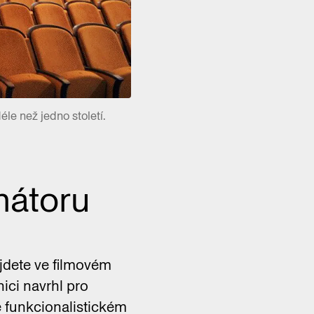
le než jedno století.
mátoru
ajdete ve filmovém
ici navrhl pro
aně funkcionalistickém