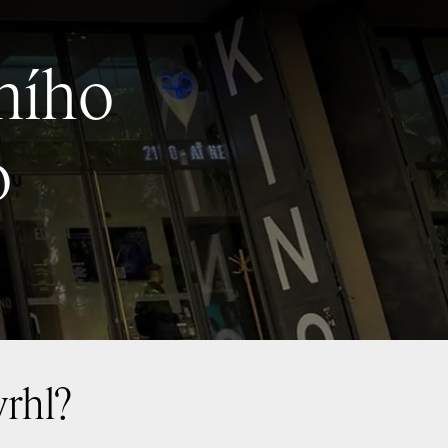
vního
o
vrhl?