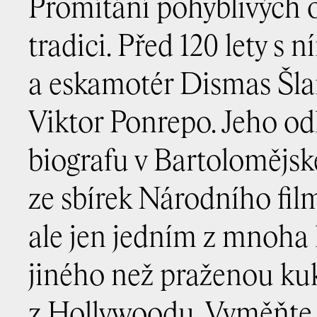
Promítání pohyblivých 
tradici. Před 120 lety s 
a eskamotér Dismas Š
Viktor Ponrepo. Jeho od
biografu v Bartolomějské 
ze sbírek Národního fil
ale jen jedním z mnoha 
jiného než praženou kuk
z Hollywoodu. Vyměňte 