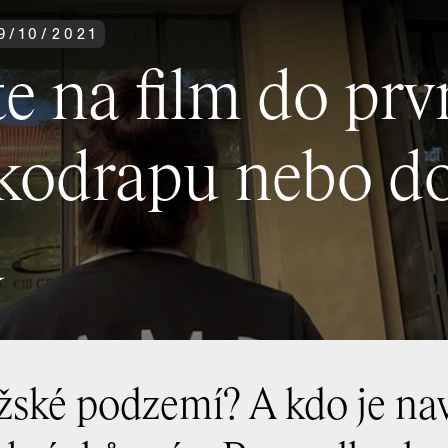
9
/
10
/
2021
te na film do pr
kodrapu nebo d
u
ažské podzemí? A kdo je na