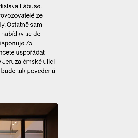
adislava Lábuse.
rovozovatelé ze
uly. Ostatně sami
é nabídky se do
disponuje 75
chcete uspořádat
 Jeruzalémské ulici
d bude tak povedená