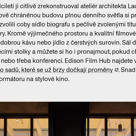
ciletí ji citlivě zrekonstruoval ateliér architekta L
ově chráněnou budovu plnou denního světla si p
volili coby sídlo biografu s pečlivě zvolenými tit
ry. Kromě výjimečného prostoru a kvalitní filmov
 dobrou kávu nebo jídlo z čerstvých surovin. Sál 
cími stolky a můžete si ho i pronajmout, pokud 
nebo třeba konferenci. Edison Film Hub najdete v
o sadů, které se už brzy dočkají proměny
. Sna
ormátoru na stylové kino.