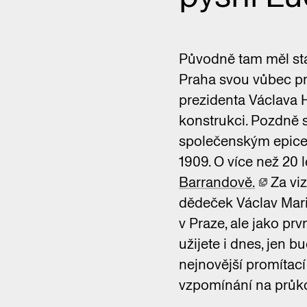
Původně tam měl stát
Praha svou vůbec pr
prezidenta Václava H
konstrukci. Pozdně 
společenským epicen
1909. O více než 20 l
Barrandově.
Za vi
dědeček Václav Maria
v Praze, ale jako pr
užijete i dnes, jen b
nejnovější promítac
vzpomínání na průko