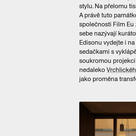
stylu. Na přelomu tisí
A právě tuto památk
společnosti Film Eu z
sebe nazývají kuráto
Edisonu vydejte i na
sedačkami s vyklápě
soukromou projekci 
nedaleko
Vrchlickéh
jako proměna transf