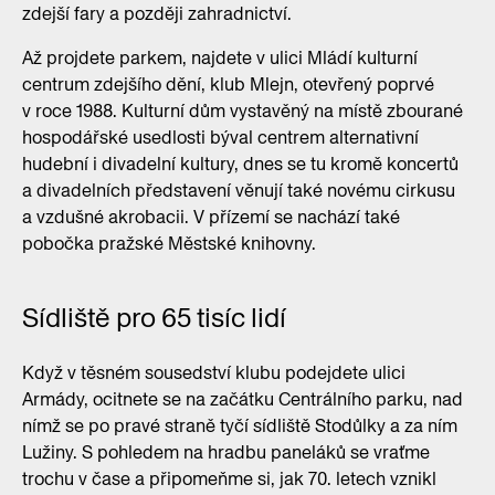
zdejší fary a později zahradnictví.
Až projdete parkem, najdete v ulici Mládí kulturní
centrum zdejšího dění, klub Mlejn, otevřený poprvé
v roce 1988. Kulturní dům vystavěný na místě zbourané
hospodářské usedlosti býval centrem alternativní
hudební i divadelní kultury, dnes se tu kromě koncertů
a divadelních představení věnují také novému cirkusu
a vzdušné akrobacii. V přízemí se nachází také
pobočka pražské Městské knihovny.
Sídliště pro 65 tisíc lidí
Když v těsném sousedství klubu podejdete ulici
Armády, ocitnete se na začátku Centrálního parku, nad
nímž se po pravé straně tyčí sídliště Stodůlky a za ním
Lužiny. S pohledem na hradbu paneláků se vraťme
trochu v čase a připomeňme si, jak 70. letech vznikl