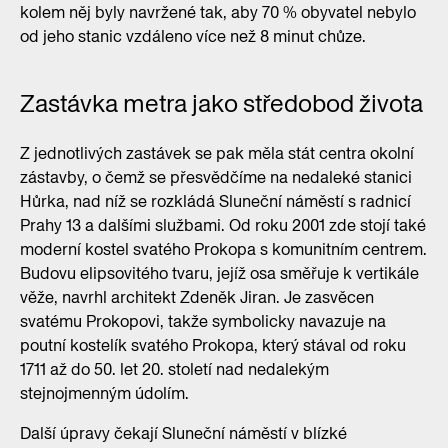
kolem něj byly navržené tak, aby 70 % obyvatel nebylo
od jeho stanic vzdáleno více než 8 minut chůze.
Zastávka metra jako středobod života
Z jednotlivých zastávek se pak měla stát centra okolní
zástavby, o čemž se přesvědčíme na nedaleké stanici
Hůrka, nad níž se rozkládá Sluneční náměstí s radnicí
Prahy 13 a dalšími službami. Od roku 2001 zde stojí také
moderní kostel svatého Prokopa s komunitním centrem.
Budovu elipsovitého tvaru, jejíž osa směřuje k vertikále
věže, navrhl architekt Zdeněk Jiran. Je zasvěcen
svatému Prokopovi, takže symbolicky navazuje na
poutní kostelík svatého Prokopa, který stával od roku
1711 až do 50. let 20. století nad nedalekým
stejnojmenným údolím.
Další úpravy čekají Sluneční náměstí v blízké