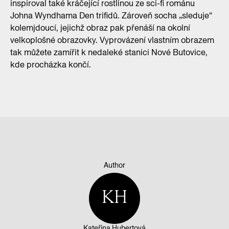
inspiroval také kráčející rostlinou ze sci-fi románu
Johna Wyndhama Den trifidů. Zároveň socha „sleduje“
kolemjdoucí, jejichž obraz pak přenáší na okolní
velkoplošné obrazovky. Vyprovázení vlastním obrazem
tak můžete zamířit k nedaleké stanici Nové Butovice,
kde procházka končí.
Author
KH
Kateřina Hubertová