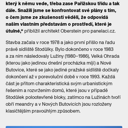
který k němu vede, třeba zase Pařížskou třídu a tak
dále. Snažili jsme se konfrontovat své plány s tím,
o čem jsme ze zkušenosti věděli, že odpovídá
našim vlastním představám o prostředí, které je
útulné,“
přiblížil architekt Oberstein pro panelaci.cz.
Stavba začala v roce 1978 a jako první přišlo na řadu
právě sídliště Stodůlky. Bylo dokončeno v roce 1983
a za ním následovaly Lužiny (1980–1986), Velká Ohrada
(kterou jako jedinou dnešní procházka míjí) a Nové
Butovice, které se jako jediné pražské sídliště dočkaly
dokončení až v porevoluční době v roce 1993. Každá
část je přitom charakteristická svým urbanistickým
řešením a rozvržením domů, které jsou v případě
Stodůlek polootevřené bloky, zatímco na Lužinách tvoří
obří meandry a v Nových Butovicích jsou rozloženy
klasičtějším pravoúhlým způsobem.