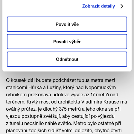
Zobrazit detaily
Povolit vše
Povolit výběr
Tubus metra dnes tvoří pohledovou dominantu parku.
Odmítnout
Author: Kateřina Hubertová
O kousek dál budete podcházet tubus metra mezi
stanicemi Hůrka a Lužiny, který nad Nepomuckým
rybníkem překonává údolí ve výšce až 17 metrů nad
terénem. Krytý most od architekta Vladimíra Krause má
oválný průřez, je dlouhý 375 metrů a jeho okna se při
vjezdu postupně zvětšují, aby cestující po výjezdu
z tunelu neoslnilo náhlé světlo. Metro bylo ostatně při
plánování zdejších sídlišť velmi důležité, obytné čtvrti