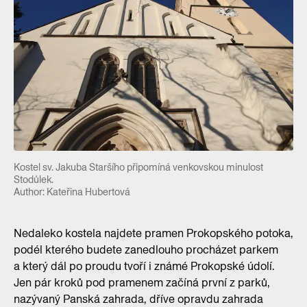
Kostel sv. Jakuba Staršího připomíná venkovskou minulost
Stodůlek.
Author: Kateřina Hubertová
Nedaleko kostela najdete pramen Prokopského potoka,
podél kterého budete zanedlouho procházet parkem
a který dál po proudu tvoří i známé Prokopské údolí.
Jen pár kroků pod pramenem začíná první z parků,
nazývaný Panská zahrada, dříve opravdu zahrada