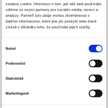
původních plánů sídliště a začal vznikat už v 80. letech.
soubory cookie. Informace o tom, jak náš web používáte,
Zásadních úprav se dočkal až v letech 2001–2002, kdy
sdílíme se svými partnery pro sociální média, inzerci a
na Prokopském potoku vznikly umělé vodní nádrže
analýzy. Partneři tyto údaje mohou zkombinovat s
Stodůlecký a Nepomucký rybník, byly upraveny cesty
dalšími informacemi, které jste jim poskytli nebo které
s lávkami a přibyla zeleň i mobiliář od laviček po dětská
získali v důsledku toho, že používáte jejich služby.
hřiště a sportoviště.
Revitalizace o dva roky později přetvořila i původní
Výběr
haldu skladiště stavebního odpadu v umělý kopeček
Nutné
souhlasu
porostlý zelení, který místní přezdívají Makču Pikču.
Dnes je nedílnou součástí parku a slouží nejen jako
vyhlídka, ale také jako fourcrossová dráha pro terénní
Preferenční
cyklisty.
Statistické
Marketingové