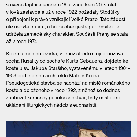
stavení doplnila koncem 19. a začátkem 20. století
vilová zástavba a už v roce 1922 požádaly Stodůlky
o připojení k právě vznikající Velké Praze. Tato žádost
ale nebyla přijata, a tak si obec ještě pár desítek let
udržela zemědělský charakter. Součástí Prahy se stala
až v roce 1974.
Kolem umělého jezírka, v jehož středu stojí bronzová
socha Rusalky od sochaře Kurta Gebauera, dojdete ke
kostelu sv. Jakuba Staršího, vystavěnému v letech 1901–
1903 podle plánu architekta Matěje Krcha.
Pseudogotická stavba se nachází na místě románského
kostela doloženého v roce 1292, z něhož se dodnes
zachoval kamenný gotický sanktuář, tedy místo pro
ukládání liturgických nádob s eucharistií.