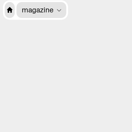
magazine
Want to receive information about the
programme every month? Sign up for
our newsletter.