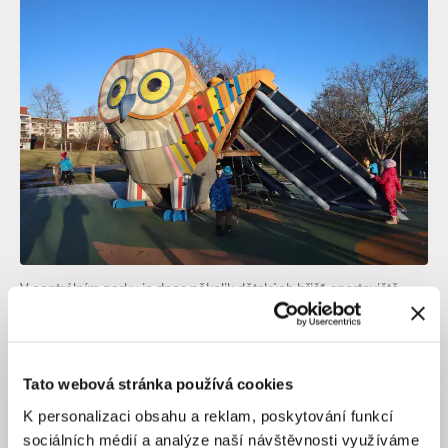
V centrálním parku je dnes několik dětských hřišť, sportoviště
nebo třeba místa pro rybolov.
Author: Kateřina Hubertová
Osou a rekreačním zázemím Jihozápadního Města se
Tato webová stránka používá cookies
stalo mělké údolí Prokopského potoka, dnes Centrální
K personalizaci obsahu a reklam, poskytování funkcí
park s rozlohou 39 hektarů. Park byl součástí
sociálních médií a analýze naší návštěvnosti využíváme