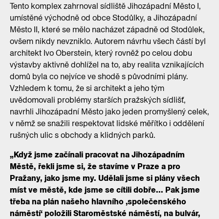
Tento komplex zahrnoval sídliště Jihozápadní Město I,
umístěné východně od obce Stodůlky, a Jihozápadní
Město II, které se mělo nacházet západně od Stodůlek,
ovšem nikdy nevzniklo. Autorem návrhu všech částí byl
architekt Ivo Oberstein, který rovněž po celou dobu
výstavby aktivně dohlížel na to, aby realita vznikajících
domů byla co nejvíce ve shodě s původními plány.
Vzhledem k tomu, že si architekt a jeho tým
uvědomovali problémy starších pražských sídlišť,
navrhli Jihozápadní Město jako jeden promyšlený celek,
v němž se snažili respektovat lidské měřítko i oddělení
rušných ulic s obchody a klidných parků.
„Když jsme začínali pracovat na Jihozápadním
Městě, řekli jsme si, že stavíme v Praze a pro
Pražany, jako jsme my. Udělali jsme si plány všech
míst ve městě, kde jsme se cítili dobře... Pak jsme
třeba na plán našeho hlavního ‚společenského
náměstí‘ položili Staroměstské náměstí, na bulvár,