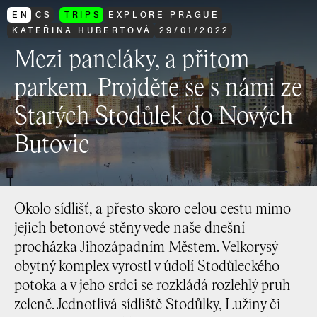
EN
CS
TRIPS
EXPLORE PRAGUE
KATEŘINA HUBERTOVÁ
29
/
01
/
2022
Mezi paneláky, a přitom
parkem. Projděte se s námi ze
Starých Stodůlek do Nových
Butovic
Okolo sídlišť, a přesto skoro celou cestu mimo
jejich betonové stěny vede naše dnešní
procházka Jihozápadním Městem. Velkorysý
obytný komplex vyrostl v údolí Stodůleckého
potoka a v jeho srdci se rozkládá rozlehlý pruh
zeleně. Jednotlivá sídliště Stodůlky, Lužiny či