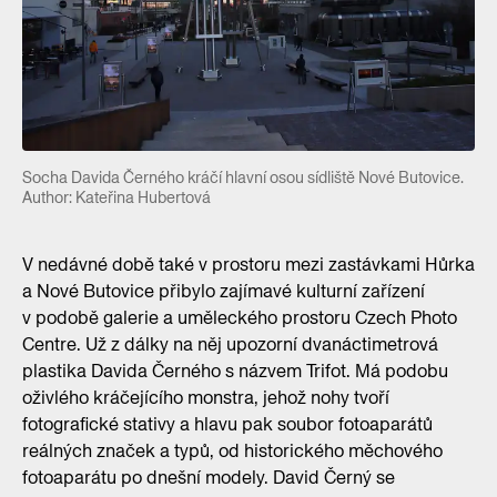
Socha Davida Černého kráčí hlavní osou sídliště Nové Butovice.
Author: Kateřina Hubertová
V nedávné době také v prostoru mezi zastávkami Hůrka
a Nové Butovice přibylo zajímavé kulturní zařízení
v podobě galerie a uměleckého prostoru Czech Photo
Centre. Už z dálky na něj upozorní dvanáctimetrová
plastika Davida Černého s názvem Trifot. Má podobu
oživlého kráčejícího monstra, jehož nohy tvoří
fotografické stativy a hlavu pak soubor fotoaparátů
reálných značek a typů, od historického měchového
fotoaparátu po dnešní modely. David Černý se