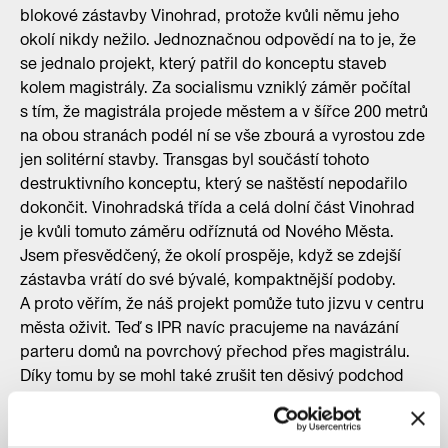
blokové zástavby Vinohrad, protože kvůli němu jeho
okolí nikdy nežilo. Jednoznačnou odpovědí na to je, že
se jednalo projekt, který patřil do konceptu staveb
kolem magistrály. Za socialismu vzniklý záměr počítal
s tím, že magistrála projede městem a v šířce 200 metrů
na obou stranách podél ní se vše zbourá a vyrostou zde
jen solitérní stavby. Transgas byl součástí tohoto
destruktivního konceptu, který se naštěstí nepodařilo
dokončit. Vinohradská třída a celá dolní část Vinohrad
je kvůli tomuto záměru odříznutá od Nového Města.
Jsem přesvědčený, že okolí prospěje, když se zdejší
zástavba vrátí do své bývalé, kompaktnější podoby.
A proto věřím, že náš projekt pomůže tuto jizvu v centru
města oživit. Teď s IPR navíc pracujeme na navázání
parteru domů na povrchový přechod přes magistrálu.
Díky tomu by se mohl také zrušit ten děsivý podchod
pod magistrálou.