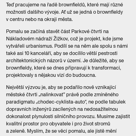
Teď pracujeme na řadě brownfieldů, které mají různé
možnosti dalšího vývoje. Ať už se jedná o brownfieldy
v centru nebo na okraji města.
Pomalu se začíná stavět část Parkové čtvrti na
Nákladovém nádraží Žižkov, což je projekt, kde jsme
vytvářeli urbanismus. Podílí se na něm ale spolu s námi
také asi 10 kanceláří, aby se docílilo větší pestrosti
architektonických názorů v území. Je důležité, aby se
brownfieldy, které se dnes připravují k transformaci,
projektovaly s nějakou vizí do budoucna.
Největší výzvou je, aby se podařilo nově vznikající
městské čtvrti „nalinkovat” právě podle zmíněného
paradigmatu „chodec-cyklista-auto“, ne podle tabulek
dopravních inženýrů zacílených na nedosažitelnou
dokonalost plynulosti silničního provozu. Musíme zajistit
kvalitní prostor pro obyvatele i pro život stromů
a zeleně. Myslím, že se věci pomalu, ale jistě mění