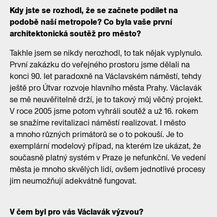
Kdy jste se rozhodl, že se začnete podílet na
podobě naší metropole? Co byla vaše první
architektonická soutěž pro město?
Takhle jsem se nikdy nerozhodl, to tak nějak vyplynulo.
První zakázku do veřejného prostoru jsme dělali na
konci 90. let paradoxně na Václavském náměstí, tehdy
ještě pro Útvar rozvoje hlavního města Prahy. Václavák
se mě neuvěřitelně drží, je to takový můj věčný projekt.
V roce 2005 jsme potom vyhráli soutěž a už 16. rokem
se snažíme revitalizaci náměstí realizovat. I město
a mnoho různých primátorů se o to pokouší. Je to
exemplární modelový případ, na kterém lze ukázat, že
současně platný systém v Praze je nefunkční. Ve vedení
města je mnoho skvělých lidí, ovšem jednotlivé procesy
jim neumožňují adekvátně fungovat.
V čem byl pro vás Václavák výzvou?