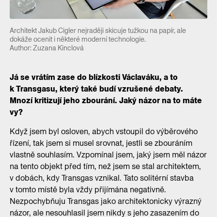
Architekt Jakub Cigler nejraději skicuje tužkou na papír, ale
dokáže ocenit i některé moderní technologie.
Author: Zuzana Kinclová
Já se vrátím zase do blízkosti Václaváku, a to
k Transgasu, který také budí vzrušené debaty.
Mnozí kritizují jeho zbourání. Jaký názor na to máte
vy?
Když jsem byl osloven, abych vstoupil do výběrového
řízení, tak jsem si musel srovnat, jestli se zbouráním
vlastně souhlasím. Vzpomínal jsem, jaký jsem měl názor
na tento objekt před tím, než jsem se stal architektem,
v dobách, kdy Transgas vznikal. Tato solitérní stavba
v tomto místě byla vždy přijímána negativně.
Nezpochybňuju Transgas jako architektonicky výrazný
názor, ale nesouhlasil jsem nikdy s jeho zasazením do