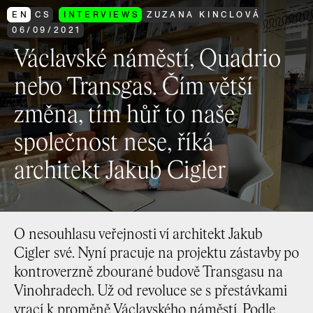
EN
CS
INTERVIEWS
ZUZANA KINCLOVÁ
06
/
09
/
2021
Václavské náměstí, Quadrio
nebo Transgas. Čím větší
změna, tím hůř to naše
společnost nese, říká
architekt Jakub Cigler
O nesouhlasu veřejnosti ví architekt Jakub
Cigler své. Nyní pracuje na projektu zástavby po
kontroverzně zbourané budově Transgasu na
Vinohradech. Už od revoluce se s přestávkami
vrací k proměně Václavského náměstí. Podle