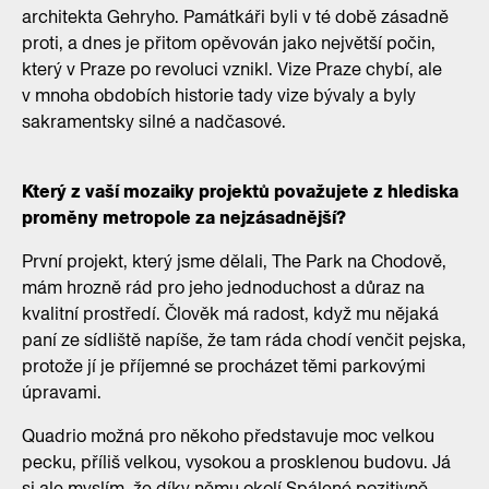
architekta Gehryho. Památkáři byli v té době zásadně
proti, a dnes je přitom opěvován jako největší počin,
který v Praze po revoluci vznikl. Vize Praze chybí, ale
v mnoha obdobích historie tady vize bývaly a byly
sakramentsky silné a nadčasové.
Který z vaší mozaiky projektů považujete z hlediska
proměny metropole za nejzásadnější?
První projekt, který jsme dělali, The Park na Chodově,
mám hrozně rád pro jeho jednoduchost a důraz na
kvalitní prostředí. Člověk má radost, když mu nějaká
paní ze sídliště napíše, že tam ráda chodí venčit pejska,
protože jí je příjemné se procházet těmi parkovými
úpravami.
Quadrio možná pro někoho představuje moc velkou
pecku, příliš velkou, vysokou a prosklenou budovu. Já
si ale myslím, že díky němu okolí Spálené pozitivně