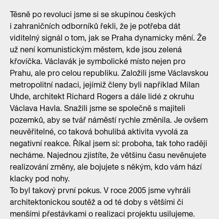
Těsně po revoluci jsme si se skupinou českých
i zahraničních odborníků řekli, že je potřeba dát
viditelný signál o tom, jak se Praha dynamicky mění. Že
už není komunistickým městem, kde jsou zelená
křovíčka. Václavák je symbolické místo nejen pro
Prahu, ale pro celou republiku. Založili jsme Václavskou
metropolitní nadaci, jejímiž členy byli například Milan
Uhde, architekt Richard Rogers a dále lidé z okruhu
Václava Havla. Snažili jsme se společně s majiteli
pozemků, aby se tvář náměstí rychle změnila. Je ovšem
neuvěřitelné, co taková bohulibá aktivita vyvolá za
negativní reakce. Říkal jsem si: proboha, tak toho raději
necháme. Najednou zjistíte, že většinu času nevěnujete
realizování změny, ale bojujete s někým, kdo vám hází
klacky pod nohy.
To byl takový první pokus. V roce 2005 jsme vyhráli
architektonickou soutěž a od té doby s většími či
menšími přestávkami o realizaci projektu usilujeme.