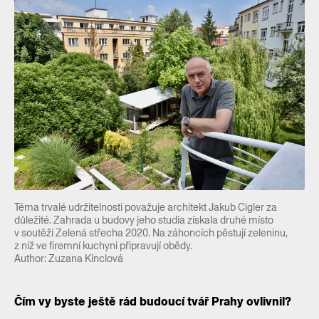
Téma trvalé udržitelnosti považuje architekt Jakub Cigler za
důležité. Zahrada u budovy jeho studia získala druhé místo
v soutěži Zelená střecha 2020. Na záhoncích pěstují zeleninu,
z níž ve firemní kuchyni připravují obědy.
Author: Zuzana Kinclová
Čím vy byste ještě rád budoucí tvář Prahy ovlivnil?