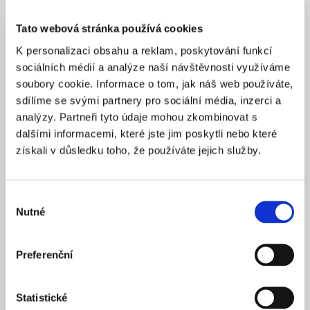
Jak snášíte kritiku, která se k takto drobnohledem
sledovanému projektu váže?
Tato webová stránka používá cookies
K personalizaci obsahu a reklam, poskytování funkcí
Nikdo asi nemá rád, když je za něco kritizovaný, zvlášť
sociálních médií a analýze naší návštěvnosti využíváme
pokud o projektech v celém týmu, s klienty i zástupci
soubory cookie. Informace o tom, jak náš web používáte,
města měsíce a roky diskutujeme a hledáme to
sdílíme se svými partnery pro sociální média, inzerci a
nejvhodnější řešení. Už od doby Václavské metropolitní
analýzy. Partneři tyto údaje mohou zkombinovat s
nadace jsem překvapený, jak moc hystericky se někteří
dalšími informacemi, které jste jim poskytli nebo které
lidé dokážou vyjadřovat. Čím větší změna, tím to
získali v důsledku toho, že používáte jejich služby.
společnost nese hůř.
Výrazně proměňujete tvář Prahy, jste na to pyšný?
Výběr
Nutné
souhlasu
Řekl bych to tak, že mám velkou radost z toho, když
v souvislosti se stavbou nějaké budovy vznikne kvalitní
Preferenční
živý veřejný prostor. To by měl být princip každé nové
městské intervence. Na druhou stranu jsem připravený
i na to, že třeba některé stavby, které jsme projektovali,
Statistické
budou mít podobný osud jako Transgas. Každé