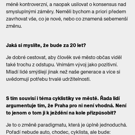
méně kontroverzní, a naopak usilovat o konsensus nad
smysluplnými záměry. Neměli bychom a priori předem
zavrhovat vše, co je nové, nebo co znamená sebemenší
změnu.
Jaká si myslíte, že bude za 20 let?
Je dobré cestovat, aby člověk své město občas viděl
také trochu z odstupu. Vnímám vývoj jako pozitivní.
Mladí lidé smýšlejí jinak než naše generace a více si
uvědomují potřebu trvalé udržitelnosti.
S tím souvisí i téma cyklistiky ve městě. Řada lidí
argumentuje tím, že Praha pro ni není vhodná. Není
to jenom o tom ji k ježdění na kole přizpůsobit?
Je to o změně paradigmatu, která je úplně jednoduchá.
Pořadí nebude auto, chodec, cyklista, ale bude: