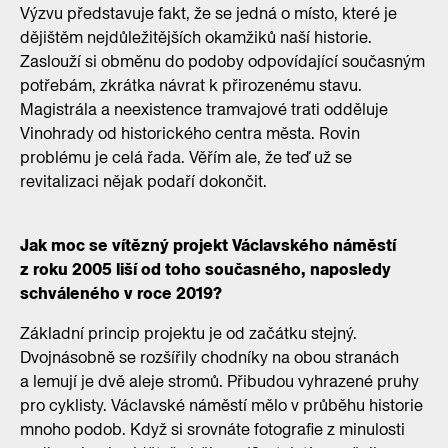
Výzvu představuje fakt, že se jedná o místo, které je
dějištěm nejdůležitějších okamžiků naší historie.
Zaslouží si obměnu do podoby odpovídající současným
potřebám, zkrátka návrat k přirozenému stavu.
Magistrála a neexistence tramvajové trati odděluje
Vinohrady od historického centra města. Rovin
problému je celá řada. Věřím ale, že teď už se
revitalizaci nějak podaří dokončit.
Jak moc se vítězný projekt Václavského náměstí
z roku 2005 liší od toho současného, naposledy
schváleného v roce 2019?
Základní princip projektu je od začátku stejný.
Dvojnásobně se rozšířily chodníky na obou stranách
a lemují je dvě aleje stromů. Přibudou vyhrazené pruhy
pro cyklisty. Václavské náměstí mělo v průběhu historie
mnoho podob. Když si srovnáte fotografie z minulosti