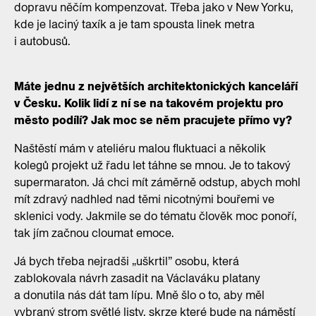
dopravu něčím kompenzovat. Třeba jako v New Yorku,
kde je laciný taxík a je tam spousta linek metra
i autobusů.
Máte jednu z největších architektonických kanceláří
v Česku. Kolik lidí z ní se na takovém projektu pro
město podílí? Jak moc se něm pracujete přímo vy?
Naštěstí mám v ateliéru malou fluktuaci a několik
kolegů projekt už řadu let táhne se mnou. Je to takový
supermaraton. Já chci mít záměrně odstup, abych mohl
mít zdravý nadhled nad těmi nicotnými bouřemi ve
sklenici vody. Jakmile se do tématu člověk moc ponoří,
tak jím začnou cloumat emoce.
Já bych třeba nejradši „uškrtil” osobu, která
zablokovala návrh zasadit na Václaváku platany
a donutila nás dát tam lípu. Mně šlo o to, aby měl
vybraný strom světlé listy, skrze které bude na náměstí