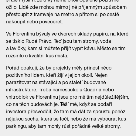
ožilo. Lidé zde mohou mimo jiné příjemným způsobem
přestoupit z tramvaje na metro a přitom si po cestě
nakoupit nebo povečeřet.
Ve Florentinu bývaly ve dvorech sklady papíru, na které
se tisklo Rudé Právo. Teď jsou tam stromy, voda
a lavičky, kam si můžete přijít vypít kávu. Město se tím
rozšířilo o kvalitní kus místa.
Pořád opakuji, že by projekty měly přinést něco
pozitivního lidem, kteří žijí v jejich okolí. Nejen
parazitovat na stávající a po staletí budované
infrastruktuře. Třeba náměstíčko u Quadria nebo
vnitroblok ve Florentinu jsou pro mě tím nejdůležitějším,
co na těch budovách je. Těší mě, když se podaří
investora přesvědčit, že tam má dát za spoustu peněz
nějakou sochu, která se točí, nebo že má vybourat kus
parkingu, aby tam mohly růst pořádně velké stromy.