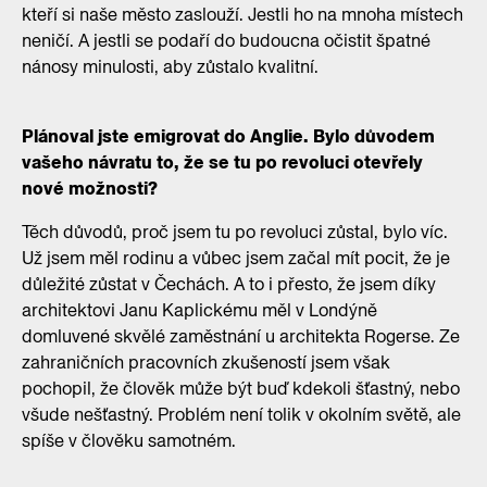
kteří si naše město zaslouží. Jestli ho na mnoha místech
neničí. A jestli se podaří do budoucna očistit špatné
nánosy minulosti, aby zůstalo kvalitní.
Plánoval jste emigrovat do Anglie. Bylo důvodem
vašeho návratu to, že se tu po revoluci otevřely
nové možnosti?
Těch důvodů, proč jsem tu po revoluci zůstal, bylo víc.
Už jsem měl rodinu a vůbec jsem začal mít pocit, že je
důležité zůstat v Čechách. A to i přesto, že jsem díky
architektovi Janu Kaplickému měl v Londýně
domluvené skvělé zaměstnání u architekta Rogerse. Ze
zahraničních pracovních zkušeností jsem však
pochopil, že člověk může být buď kdekoli šťastný, nebo
všude nešťastný. Problém není tolik v okolním světě, ale
spíše v člověku samotném.