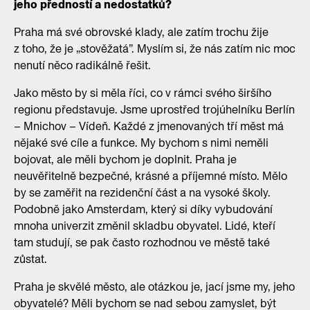
jeho předností a nedostatků?
Praha má své obrovské klady, ale zatím trochu žije
z toho, že je „stověžatá”. Myslím si, že nás zatím nic moc
nenutí něco radikálně řešit.
Jako město by si měla říci, co v rámci svého širšího
regionu představuje. Jsme uprostřed trojúhelníku Berlín
– Mnichov – Vídeň. Každé z jmenovaných tří měst má
nějaké své cíle a funkce. My bychom s nimi neměli
bojovat, ale měli bychom je doplnit. Praha je
neuvěřitelně bezpečné, krásné a příjemné místo. Mělo
by se zaměřit na rezidenční část a na vysoké školy.
Podobně jako Amsterdam, který si díky vybudování
mnoha univerzit změnil skladbu obyvatel. Lidé, kteří
tam studují, se pak často rozhodnou ve městě také
zůstat.
Praha je skvělé město, ale otázkou je, jací jsme my, jeho
obyvatelé? Měli bychom se nad sebou zamyslet, být