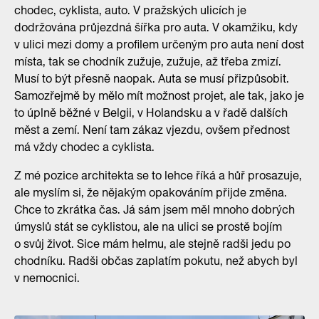
chodec, cyklista, auto. V pražských ulicích je
dodržována průjezdná šířka pro auta. V okamžiku, kdy
v ulici mezi domy a profilem určeným pro auta není dost
místa, tak se chodník zužuje, zužuje, až třeba zmizí.
Musí to být přesně naopak. Auta se musí přizpůsobit.
Samozřejmě by mělo mít možnost projet, ale tak, jako je
to úplně běžné v Belgii, v Holandsku a v řadě dalších
měst a zemí. Není tam zákaz vjezdu, ovšem přednost
má vždy chodec a cyklista.
Z mé pozice architekta se to lehce říká a hůř prosazuje,
ale myslím si, že nějakým opakováním přijde změna.
Chce to zkrátka čas. Já sám jsem měl mnoho dobrých
úmyslů stát se cyklistou, ale na ulici se prostě bojím
o svůj život. Sice mám helmu, ale stejně radši jedu po
chodníku. Radši občas zaplatím pokutu, než abych byl
v nemocnici.