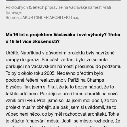
Po dlouhých 15 letech příprav se na Václavské náměstí vrátí
tramvaje.
Source: JAKUB CIGLER ARCHITEKTI a.s.
Má 16 let s projektem Václaváku i své výhody? Třeba
o 16 let více zkušeností?
Určitě. Například v původním projektu byly navržené
rampy do garáží. Součástí zadání bylo, že se auta
parkující na Václavském náměstí přesunou do podzemí.
To bylo okolo roku 2005. Nedávno předtím bylo
podobné řešení realizováno v Paříži na Champs
Elysées. Tak jsem si říkal, že je to bezva nápad, že to
takhle uděláme. Později se proti tomu ohradili na nově
vzniklém IPRu. Přeli jsme se. Já jsem měl pocit, že ten
projekt musím obhájit, ale pak jsem si uvědomil, že to
vůbec není něco, co by měl rozhodovat architekt. Tohle
je otázka fungování města. Jestli se město rozhodne, že