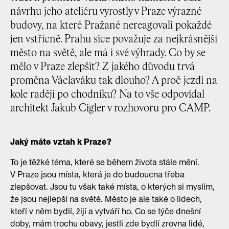
návrhu jeho ateliéru vyrostly v Praze výrazné
budovy, na které Pražané nereagovali pokaždé
jen vstřícně. Prahu sice považuje za nejkrásnější
město na světě, ale má i své výhrady. Co by se
mělo v Praze zlepšit? Z jakého důvodu trvá
proměna Václaváku tak dlouho? A proč jezdí na
kole raději po chodníku? Na to vše odpovídal
architekt Jakub Cigler v rozhovoru pro CAMP.
Jaký máte vztah k Praze?
To je těžké téma, které se během života stále mění.
V Praze jsou místa, která je do budoucna třeba
zlepšovat. Jsou tu však také místa, o kterých si myslím,
že jsou nejlepší na světě. Město je ale také o lidech,
kteří v něm bydlí, žijí a vytváří ho. Co se týče dnešní
doby, mám trochu obavy, jestli zde bydlí zrovna lidé,