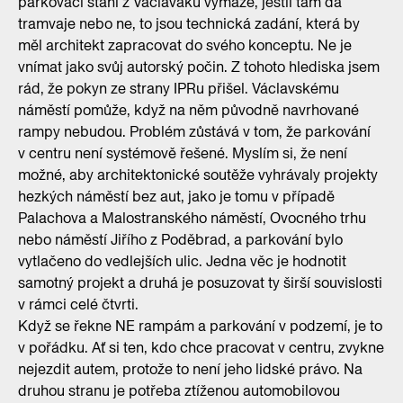
parkovací stání z Václaváku vymaže, jestli tam dá
tramvaje nebo ne, to jsou technická zadání, která by
měl architekt zapracovat do svého konceptu. Ne je
vnímat jako svůj autorský počin. Z tohoto hlediska jsem
rád, že pokyn ze strany IPRu přišel. Václavskému
náměstí pomůže, když na něm původně navrhované
rampy nebudou. Problém zůstává v tom, že parkování
v centru není systémově řešené. Myslím si, že není
možné, aby architektonické soutěže vyhrávaly projekty
hezkých náměstí bez aut, jako je tomu v případě
Palachova a Malostranského náměstí, Ovocného trhu
nebo náměstí Jiřího z Poděbrad, a parkování bylo
vytlačeno do vedlejších ulic. Jedna věc je hodnotit
samotný projekt a druhá je posuzovat ty širší souvislosti
v rámci celé čtvrti.
Když se řekne NE rampám a parkování v podzemí, je to
v pořádku. Ať si ten, kdo chce pracovat v centru, zvykne
nejezdit autem, protože to není jeho lidské právo. Na
druhou stranu je potřeba ztíženou automobilovou