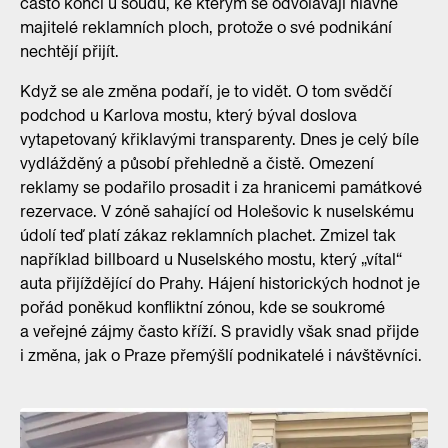
často končí u soudů, ke kterým se odvolávají hlavně
majitelé reklamních ploch, protože o své podnikání
nechtějí přijít.
Když se ale změna podaří, je to vidět. O tom svědčí
podchod u Karlova mostu, který býval doslova
vytapetovaný křiklavými transparenty. Dnes je celý bíle
vydlážděný a působí přehledně a čistě. Omezení
reklamy se podařilo prosadit i za hranicemi památkové
rezervace. V zóně sahající od Holešovic k nuselskému
údolí teď platí zákaz reklamních plachet. Zmizel tak
například billboard u Nuselského mostu, který „vítal“
auta přijíždějící do Prahy. Hájení historických hodnot je
pořád poněkud konfliktní zónou, kde se soukromé
a veřejné zájmy často kříží. S pravidly však snad přijde
i změna, jak o Praze přemýšlí podnikatelé i návštěvníci.