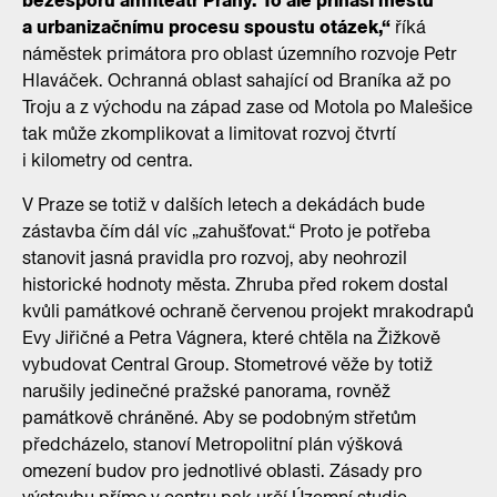
bezesporu amfiteátr Prahy. To ale přináší městu
a urbanizačnímu procesu spoustu otázek,“
říká
náměstek primátora pro oblast územního rozvoje Petr
Hlaváček. Ochranná oblast sahající od Braníka až po
Troju a z východu na západ zase od Motola po Malešice
tak může zkomplikovat a limitovat rozvoj čtvrtí
i kilometry od centra.
V Praze se totiž v dalších letech a dekádách bude
zástavba čím dál víc „zahušťovat.“ Proto je potřeba
stanovit jasná pravidla pro rozvoj, aby neohrozil
historické hodnoty města. Zhruba před rokem dostal
kvůli památkové ochraně červenou projekt mrakodrapů
Evy Jiřičné a Petra Vágnera, které chtěla na Žižkově
vybudovat Central Group. Stometrové věže by totiž
narušily jedinečné pražské panorama, rovněž
památkově chráněné. Aby se podobným střetům
předcházelo, stanoví Metropolitní plán výšková
omezení budov pro jednotlivé oblasti. Zásady pro