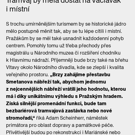
Tramvaj by měla dostat na Václavák
i místní
S trochu umírněnějším turismem by se historické jádro
mělo postupně měnit tak, aby se tu lépe cítili i místní.
Pražákům by se měl také usnadnit každodenní pohyb
centrem. Pomohly tomu už třeba přechody přes
magistrálu u Národního muzea či rozšíření chodníku
k Hlavnímu nádraží. Příjemněji bude brzy také na břehu
Vltavy okolo Národního divadla, kde se zlepší i kvalita
veřejného prostoru.
„Brzy zahájíme přestavbu
Smetanova nábřeží tak, abychom jednomu
z nejcennějších nábřeží vrátili jeho hodnotu, kterou
má i díky unikátnímu výhledu s Pražským hradem.
Získá silnější promenádní funkci, bude tam
bezbariérová tramvajová zastávka nebo nové
stromořadí,“
říká Adam Scheinherr, náměstek
primátora pro oblast dopravy a památkové péče.
Přívětivější budou po rekonstrukci i Mariánské nebo