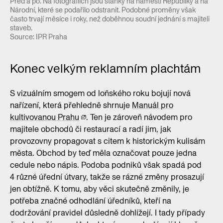
Před a po. Na fotografiích jsou stánky na náměstí Republiky a na
Národní, které se podařilo odstranit. Podobné proměny však
často trvají měsíce i roky, než doběhnou soudní jednání s majiteli
staveb.
Source: IPR Praha
Konec velkým reklamním plachtám
S vizuálním smogem od loňského roku bojují nová
nařízení, která přehledně shrnuje
Manuál pro
kultivovanou Prahu
. Ten je zároveň návodem pro
majitele obchodů či restaurací a radí jim, jak
provozovny propagovat s citem k historickým kulisám
města. Obchod by teď měla označovat pouze jedna
cedule nebo nápis. Podoba podniků však spadá pod
4 různé úřední útvary, takže se rázné změny prosazují
jen obtížně. K tomu, aby věci skutečně změnily, je
potřeba značné odhodlání úředníků, kteří na
dodržování pravidel důsledně dohlížejí. I tady případy