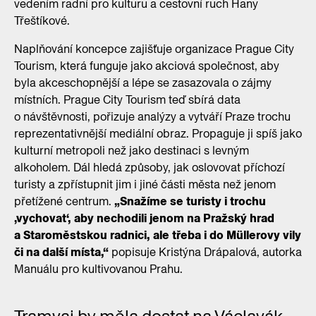
vedením radní pro kulturu a cestovní ruch Hany
Třeštíkové.
Naplňování koncepce zajišťuje organizace Prague City
Tourism, která funguje jako akciová společnost, aby
byla akceschopnější a lépe se zasazovala o zájmy
místních. Prague City Tourism teď sbírá data
o návštěvnosti, pořizuje analýzy a vytváří Praze trochu
reprezentativnější mediální obraz. Propaguje ji spíš jako
kulturní metropoli než jako destinaci s levným
alkoholem. Dál hledá způsoby, jak oslovovat příchozí
turisty a zpřístupnit jim i jiné části města než jenom
přetížené centrum.
„Snažíme se turisty i trochu
‚vychovat‘, aby nechodili jenom na Pražský hrad
a Staroměstskou radnici, ale třeba i do Müllerovy vily
či na další místa,“
popisuje Kristýna Drápalová, autorka
Manuálu pro kultivovanou Prahu.