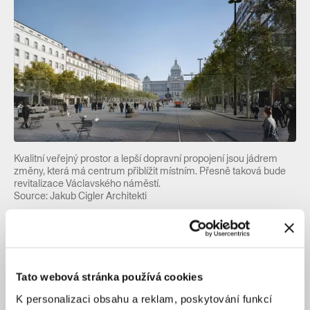
Kvalitní veřejný prostor a lepší dopravní propojení jsou jádrem
změny, která má centrum přiblížit místním. Přesně taková bude
revitalizace Václavského náměstí.
Source: Jakub Cigler Architekti
Volnější ulice bez kiosků a stánků
O něco důstojnější budou historické uličky v centru také
Tato webová stránka používá cookies
díky
Manuálu pro předzahrádky, který omezuje
K personalizaci obsahu a reklam, poskytování funkcí
přebujelá venkovní sezení restaurací
a další