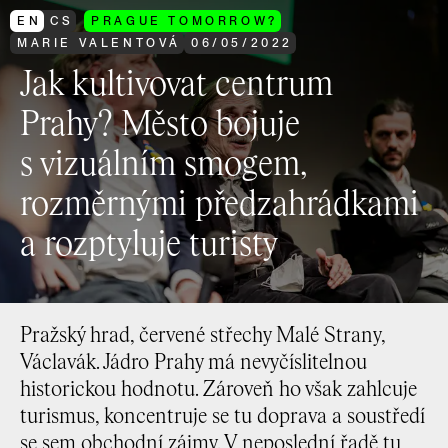
EN
CS
PRAGUE TOMORROW?
MARIE VALENTOVÁ
06
/
05
/
2022
Jak kultivovat centrum
Prahy? Město bojuje
s vizuálním smogem,
rozměrnými předzahrádkami
a rozptyluje turisty
Pražský hrad, červené střechy Malé Strany,
Václavák. Jádro Prahy má nevyčíslitelnou
historickou hodnotu. Zároveň ho však zahlcuje
turismus, koncentruje se tu doprava a soustředí
se sem obchodní zájmy. V neposlední řadě tu