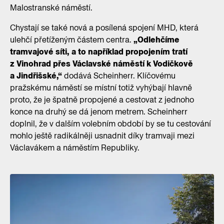
Malostranské náměstí.
Chystají se také nová a posílená spojení MHD, která
ulehčí přetíženým částem centra.
„Odlehčíme
tramvajové síti, a to například propojením tratí
z Vinohrad přes Václavské náměstí k Vodičkově
a Jindřišské,“
dodává Scheinherr. Klíčovému
pražskému náměstí se místní totiž vyhýbají hlavně
proto, že je špatně propojené a cestovat z jednoho
konce na druhý se dá jenom metrem. Scheinherr
doplnil, že v dalším volebním období by se tu cestování
mohlo ještě radikálněji usnadnit díky tramvaji mezi
Václavákem a náměstím Republiky.