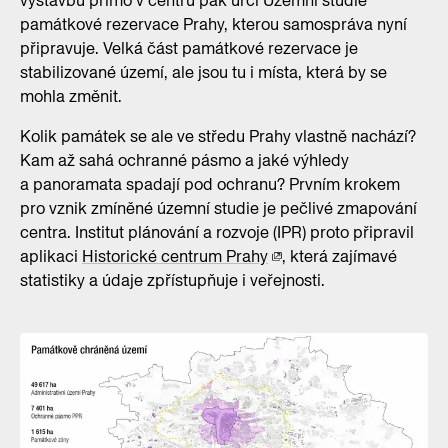
výstavbu přímo v centru pak určí Územní studie
památkové rezervace Prahy, kterou samospráva nyní
připravuje. Velká část památkové rezervace je
stabilizované území, ale jsou tu i místa, která by se
mohla změnit.
Kolik památek se ale ve středu Prahy vlastně nachází?
Kam až sahá ochranné pásmo a jaké výhledy
a panoramata spadají pod ochranu? Prvním krokem
pro vznik zmíněné územní studie je pečlivé zmapování
centra. Institut plánování a rozvoje (IPR) proto připravil
aplikaci
Historické centrum Prahy
, která zajímavé
statistiky a údaje zpřístupňuje i veřejnosti.