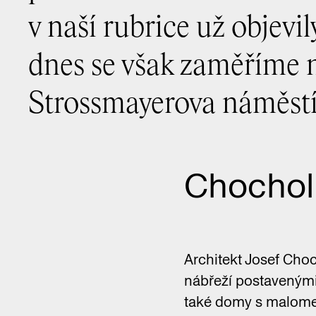
v naší rubrice už objevil
dnes se však zaměříme 
Strossmayerova náměstí
Chochol
Architekt Josef Cho
nábřeží postavenými 
také domy s malometr