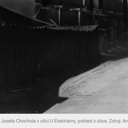
Josefa Chochola v ulici U Elektrárny, pohled z ulice. Zdroj: A