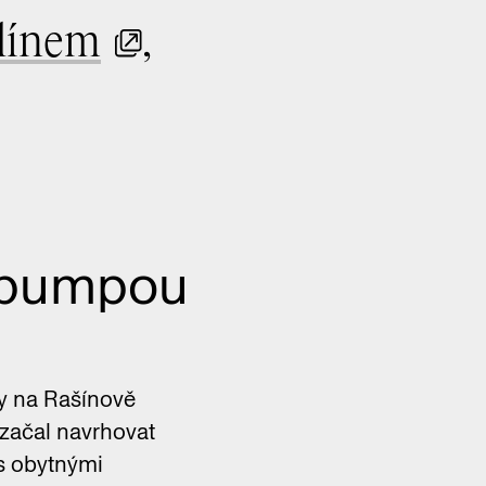
línem
,
u pumpou
y na Rašínově
 začal navrhovat
 s obytnými