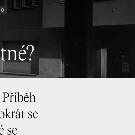
20
tné?
 Příběh
okrát se
é se