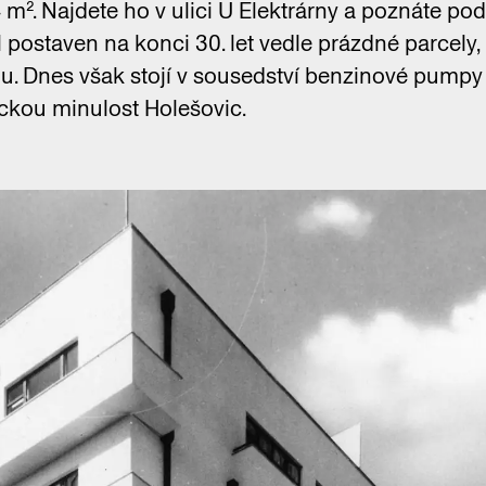
m². Najdete ho v ulici U Elektrárny a poznáte po
l postaven na konci 30. let vedle prázdné parcely,
du. Dnes však stojí v sousedství benzinové pumpy
ckou minulost Holešovic.