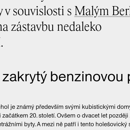
y v souvislosti s
Malým Ber
na zástavbu nedaleko
.
 zakrytý benzinovo
chol je známý především svými kubistickými dom
začátkem 20. století. Ovšem o dvacet let později
ážními byty. A mezi ně patří i tento holešovický