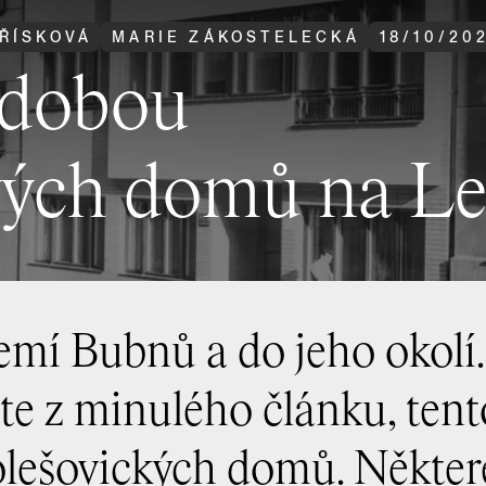
ŘÍSKOVÁ
MARIE ZÁKOSTELECKÁ
18
/
10
/
20
odobou
vých domů na Le
emí Bubnů a do jeho okolí.
te z minulého článku, tent
olešovických domů. Někter