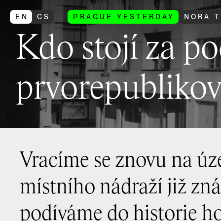
EN
CS
PRAGUE YESTERDAY
NORA T
Kdo stojí za p
prvorepubliko
Vracíme se znovu na úz
místního nádraží již zná
podíváme do historie h