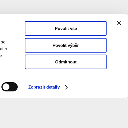
Povolit vše
 se
Povolit výběr
at s
te
Odmítnout
Zobrazit detaily