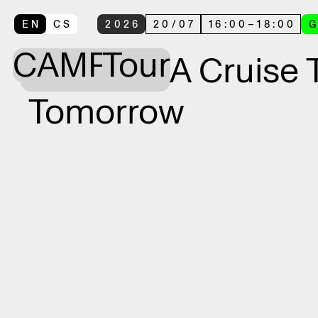
EN
CS
2026
20
/
07
16:00
–
18:00
CAMP
Tour
A Cruise 
Tomorrow