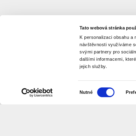
Tato webová stránka použ
K personalizaci obsahu a 
návštěvnosti využíváme so
svými partnery pro sociáln
dalšími informacemi, které
jejich služby.
program
Výběr
Nutné
Pref
souhlasu
Related