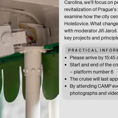
Carolina, we’ll focus on p
revitalization of Prague’
examine how the city cen
Holešovice. What changes
with moderator Jiří Jaroš
key projects and principl
PRACTICAL INFOR
Please arrive by 15:45 a
Start and end of the c
– platform number 6
The cruise will last ap
By attending CAMP even
photographs and video