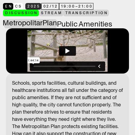
EN
CS
2025
02
/
12
19:00
–
21:00
DISCUSSION
STREAM
TRANSCRIPTION
Metropolitan
Plan
Public Amenities
Schools, sports facilities, cultural buildings, and
healthcare institutions all fall under the category of
public amenities. If they are not sufficient and of
high quality, the city cannot function properly. The
plan therefore strives to ensure that residents
have everything they need right where they live.
The Metropolitan Plan protects existing facilities.
How can it also support the construction of new