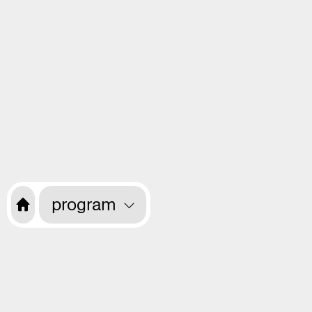
program
Want to receive information about the
programme every month? Sign up for
our newsletter.