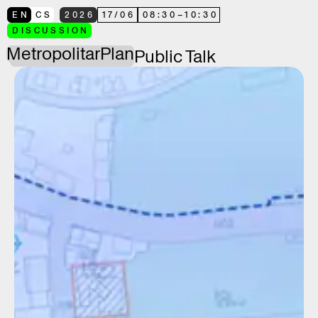
EN
CS
2026
17
/
06
08:30
–
10:30
DISCUSSION
Metropolitan
Plan
Public Talk