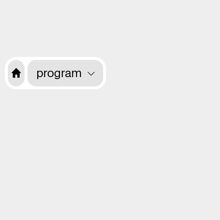
program
Want to receive information about the
programme every month? Sign up for
our newsletter.
opening hours
EN
CS