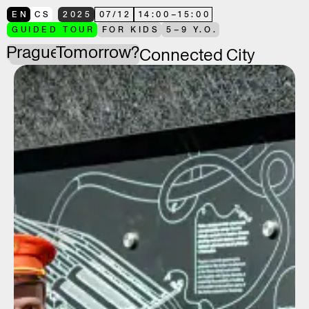
EN
CS
2025
07
/
12
14:00
–
15:00
GUIDED TOUR
FOR KIDS
5–9 Y.O.
Prague
Tomorrow?
Connected City