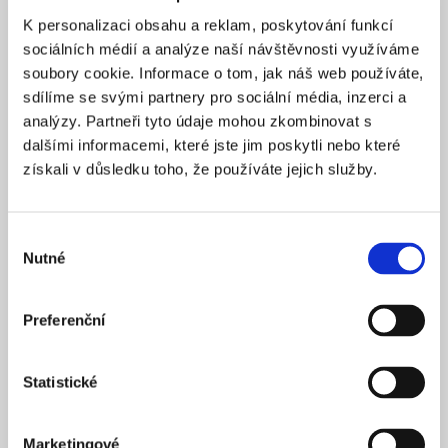
K personalizaci obsahu a reklam, poskytování funkcí
sociálních médií a analýze naší návštěvnosti využíváme
soubory cookie. Informace o tom, jak náš web používáte,
sdílíme se svými partnery pro sociální média, inzerci a
analýzy. Partneři tyto údaje mohou zkombinovat s
dalšími informacemi, které jste jim poskytli nebo které
získali v důsledku toho, že používáte jejich služby.
Výběr
Nutné
souhlasu
Preferenční
Statistické
Join us on a journey into the future! Will we walk?
Marketingové