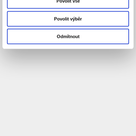
Povolit vše
Povolit výběr
Odmítnout