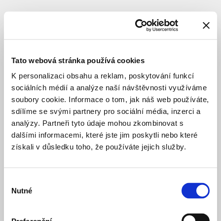
BYDLENÍ SOUKROMÉ
DOKONČENO
Bytový
dům
Tato webová stránka používá cookies
Košířská
K personalizaci obsahu a reklam, poskytování funkcí
brána
sociálních médií a analýze naší návštěvnosti využíváme
soubory cookie. Informace o tom, jak náš web používáte,
sdílíme se svými partnery pro sociální média, inzerci a
Lokace
:
Praha
analýzy. Partneři tyto údaje mohou zkombinovat s
5
dalšími informacemi, které jste jim poskytli nebo které
–
získali v důsledku toho, že používáte jejich služby.
Košíře
Plzeňská
Starokošířská
Výběr
Architekt
:
studio
Nutné
souhlasu
u-
c
Investor
:
MyFlat