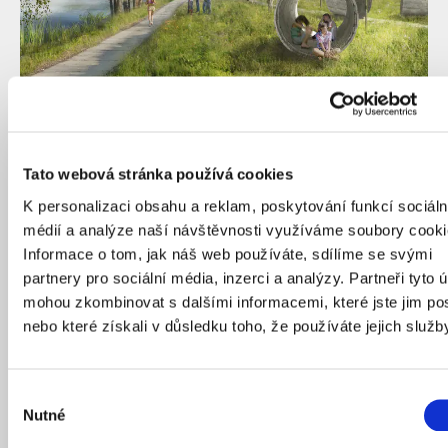
Tato webová stránka používá cookies
Trojská kotlina by měla být dokončena do roku 2030.
Zdroj: IPR Praha
K personalizaci obsahu a reklam, poskytování funkcí sociáln
médií a analýze naší návštěvnosti využíváme soubory cooki
Informace o tom, jak náš web používáte, sdílíme se svými
Celková realizace nové podoby Trojské kotliny by měla
partnery pro sociální média, inzerci a analýzy. Partneři tyto 
být dokončena v roce 2030. Na projektu se podílí hned
mohou zkombinovat s dalšími informacemi, které jste jim pos
několik předních českých architektů a krajinářských
nebo které získali v důsledku toho, že používáte jejich služb
architektů – Eva Wagnerová, Pelčák a partner
architekti, Miloslav Šindlar a Václav Malina. Celková
revitalizace oblasti by pak měla být hotová do roku
Výběr
2030.
Nutné
souhlasu