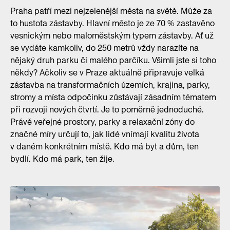
Praha patří mezi nejzelenější města na světě. Může za
to hustota zástavby. Hlavní město je ze 70 % zastavěno
vesnickým nebo maloměstským typem zástavby. Ať už
se vydáte kamkoliv, do 250 metrů vždy narazíte na
nějaký druh parku či malého parčíku. Všimli jste si toho
někdy? Ačkoliv se v Praze aktuálně připravuje velká
zástavba na transformačních územích, krajina, parky,
stromy a místa odpočinku zůstávají zásadním tématem
při rozvoji nových čtvrtí. Je to poměrně jednoduché.
Právě veřejné prostory, parky a relaxační zóny do
značné míry určují to, jak lidé vnímají kvalitu života
v daném konkrétním místě. Kdo má byt a dům, ten
bydlí. Kdo má park, ten žije.