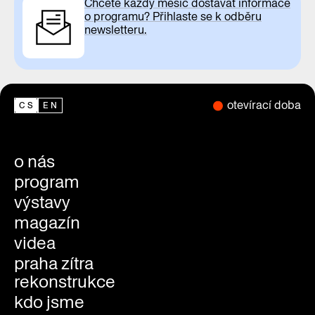
Chcete každý měsíc dostávat informace
o programu? Přihlaste se k odběru
newsletteru.
otevírací doba
CS
EN
o nás
program
výstavy
magazín
videa
praha zítra
rekonstrukce
kdo jsme