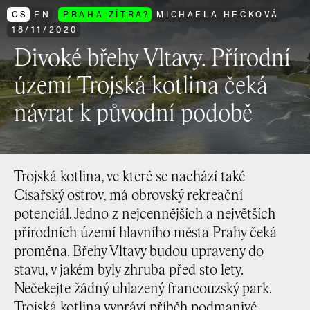
CS
EN
PRAHA ZÍTRA?
MICHAELA HEČKOVÁ
18
/
11
/
2020
Divoké břehy Vltavy. Přírodní
území Trojská kotlina čeká
návrat k původní podobě
Trojská kotlina, ve které se nachází také
Císařský ostrov, má obrovský rekreační
potenciál. Jedno z nejcennějších a největších
přírodních území hlavního města Prahy čeká
proměna. Břehy Vltavy budou upraveny do
stavu, v jakém byly zhruba před sto lety.
Nečekejte žádný uhlazený francouzský park.
Trojská kotlina vypráví příběh podmanivé