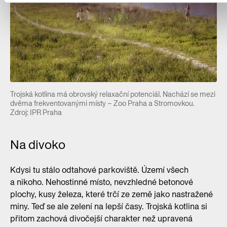
Trojská kotlina má obrovský relaxační potenciál. Nachází se mezi
dvěma frekventovanými místy – Zoo Praha a Stromovkou.
Zdroj: IPR Praha
Na divoko
Kdysi tu stálo odtahové parkoviště. Území všech
a nikoho. Nehostinné místo, nevzhledné betonové
plochy, kusy železa, které trčí ze země jako nastražené
miny. Teď se ale zelení na lepší časy. Trojská kotlina si
přitom zachová divočejší charakter než upravená