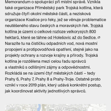
Memorandum o spolupráci při místní správě. Vznikla
také organizace Příměstský park Trojská kotlina, která
sdružuje čtyři okolní městské části, a nezisková
organizace Koalice pro řeky, jež se věnuje problematice
neutěšeného stavu českých a moravských řek.
Trojská
kotlina je území o celkové rozloze velkorysých 800
hektarů, které se táhne od Holešovic až do Sedlce.
Narazíte tu na čističku odpadních vod, nová mostní
propojení a protipovodňová opatření, stejně jako na
projekty ochrany a rozvoje krajiny a přírody. Trojská
kotlina je rozdělena mezi celou řadu správců
a vlastníků s odlišnými zájmy a odpovědnostmi.
Rozkládá se na území čtyř městských částí – tedy
Prahy 6, Prahy 7, Prahy 8 a Prahy-Troje. Ostatně proto
vznikl v roce 2019 plán, který udává konkrétní postup,
jak koordinovat aktivity jednotlivých správců.