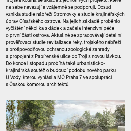
Trojská kotlina se skládá z jednotlivých projektů, které
na sebe navazují a vzájemně se podporují. Dosud
vznikla studie nábřeží Stromovky a studie krajinářských
úprav Císařského ostrova. Na jejich základě proběhlo
vyčištění několika skládek a začala intenzivní péče
o první části ostrova. Aktuálně se zpracovávají detailní
prověřovací studie revitalizace řeky, trojského nábřeží
s protipovodňovou ochranou zoologické zahrady
a propojení z Papírenské ulice do Troji s novou lávkou.
Do konce listopadu probíhá také urbanisticko-
krajinářská soutěž o budoucí podobu nového parku
U Vody, kterou vyhlásila MČ Praha 7 ve spolupráci
s Českou komorou architektů.