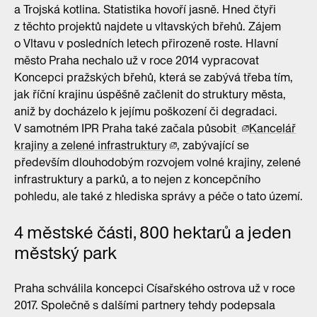
a Trojská kotlina. Statistika hovoří jasně. Hned čtyři
z těchto projektů najdete u vltavských břehů. Zájem
o Vltavu v posledních letech přirozeně roste. Hlavní
město Praha nechalo už v roce 2014 vypracovat
Koncepci pražských břehů, která se zabývá třeba tím,
jak říční krajinu úspěšně začlenit do struktury města,
aniž by docházelo k jejímu poškození či degradaci.
V samotném IPR Praha také začala působit
Kancelář
krajiny a zelené infrastruktury
, zabývající se
především dlouhodobým rozvojem volné krajiny, zelené
infrastruktury a parků, a to nejen z koncepčního
pohledu, ale také z hlediska správy a péče o tato území.
4 městské části, 800 hektarů a jeden
městský park
Praha schválila koncepci Císařského ostrova už v roce
2017. Společně s dalšími partnery tehdy podepsala