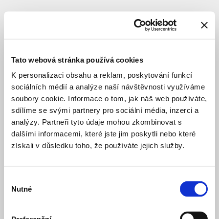
KRAJINÁŘSKÉ ÚPRAVY
STUDIE
Divoká
Vltava
Tato webová stránka používá cookies
K personalizaci obsahu a reklam, poskytování funkcí
sociálních médií a analýze naší návštěvnosti využíváme
Celý název
:
Divoká
Vltava
soubory cookie. Informace o tom, jak náš web používáte,
—
sdílíme se svými partnery pro sociální média, inzerci a
Revitalizace
analýzy. Partneři tyto údaje mohou zkombinovat s
řeky
dalšími informacemi, které jste jim poskytli nebo které
a
získali v důsledku toho, že používáte jejich služby.
vytvoření
rekreačního
„srdce“
Trojské
Výběr
kotliny
Nutné
souhlasu
Lokace
:
Praha
6