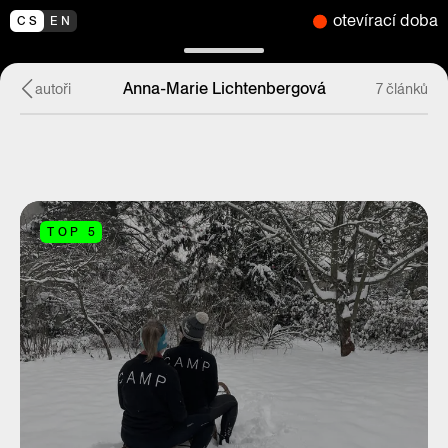
otevírací doba
CS
EN
Anna-Marie Lichtenbergová
autoři
7 článků
TOP 5