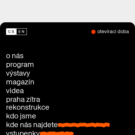
otevírací doba
CS
EN
o nás
program
výstavy
magazín
videa
praha zítra
rekonstrukce
kdo jsme
kde nás najdete
kde nás najdete
vstupenky
vstupenky