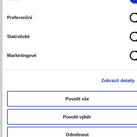
Preferenční
Statistické
Pro paralen stylově. 5 pražských lékáren, ve
kterých se zastavil čas
Marketingové
Zobrazit detaily
Povolit vše
Povolit výběr
05
/
11
/
2020
Odmítnout