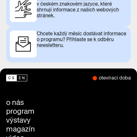
v českém znakovém jazyce, které
shrnují informace z našich webových
stránek.
Chcete každý měsíc dostávat informace
o programu? Přihlaste se k odběru
newsletteru.
otevírací doba
CS
EN
o nás
program
výstavy
magazín