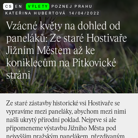
CS
EN
VÝLETY
POZNEJ PRAHU
KATEŘINA HUBERTOVÁ
14
/
04
/
2022
Vzácné květy na dohled od
paneláků: Ze staré Hostivaře
Jižním Městem až ke
koniklecům na Pitkovické
stráni
Ze staré zástavby historické vsi Hostivaře se
vypravíme mezi paneláky, abychom mezi nimi
našli ukrytý přírodní poklad. Nejprve si ale
připomeneme výstavbu Jižního Města pod
nejvyšším pražským panelákem, přezdívaným