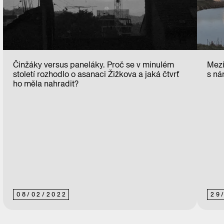
Činžáky versus paneláky. Proč se v minulém
Mezi
století rozhodlo o asanaci Žižkova a jaká čtvrť
s ná
ho měla nahradit?
08
/
02
/
2022
29