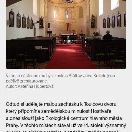
Vzácné nástěnné malby v kostele Stětí sv. Jana Křtitele jsou
pečlivě zrestaurované.
Autor: Kateřina Hubertová
Odtud si udělejte malou zacházku k Toulcovu dvoru,
který připomíná zemědělskou minulost Hostivaře
a dnes slouží jako Ekologické centrum hlavního města
Prahy. V těchto místech stával už ve 14. století významný