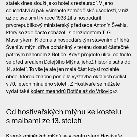
statek dnes slouží jako hotel s restaurací. V jeho
sousedství si pak všimněte zemědělské usedlosti, v níž
až do své smrti v roce 1933 žil a hospodařil
prvorepublikový ministerský předseda Antonín Švehla,
který se zde často scházel i s prezidentem T. G.
Masarykem. K domu a hospodářským stavením přiléhá
Švehlův mlýn, dříve poháněný v terénu dosud částečně
patrným náhonem z Botiče. Když přejdete ulici, ocitnete
se před areálem Dolejšího Mlýna, jehož historie sahá do
14. století. To vše je ale jen malá část kdysi rozlehlé
obce, kterou značně poničila výstavba okolních sídlišť
v 70. letech minulého století. Z Hostivaře se můžete
vydat také
kolem meandrů Botiče až do Vršovic
.
Od hostivařských mlýnů ke kostelu
s malbami ze 13. století
Kromě zmíněných mlýnů se v centru staré Hostivaře