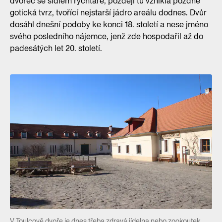
dvorec se sídlem rychtáře, později tu vznikla pozdně
gotická tvrz, tvořící nejstarší jádro areálu dodnes. Dvůr
dosáhl dnešní podoby ke konci 18. století a nese jméno
svého posledního nájemce, jenž zde hospodařil až do
padesátých let 20. století.
V Toulcově dvoře je dnes třeba zdravá jídelna nebo zookoutek