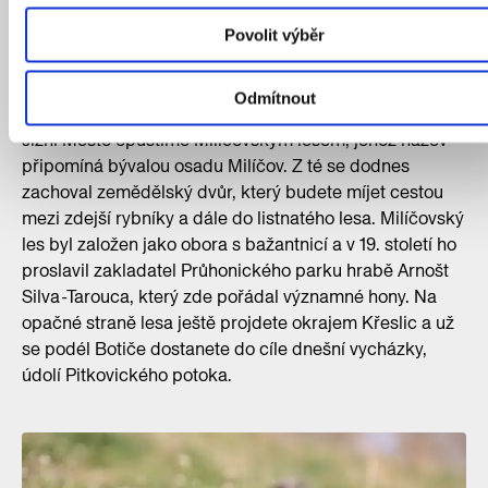
Povolit výběr
Do údolí Pitkovického potoka za
rozkvetlými konikleci
Odmítnout
Jižní Město opustíme Milíčovským lesem, jehož název
připomíná bývalou osadu Milíčov. Z té se dodnes
zachoval zemědělský dvůr, který budete míjet cestou
mezi zdejší rybníky a dále do listnatého lesa. Milíčovský
les byl založen jako obora s bažantnicí a v 19. století ho
proslavil zakladatel Průhonického parku hrabě Arnošt
Silva -Tarouca, který zde pořádal významné hony. Na
opačné straně lesa ještě projdete okrajem Křeslic a už
se podél Botiče dostanete do cíle dnešní vycházky,
údolí Pitkovického potoka.