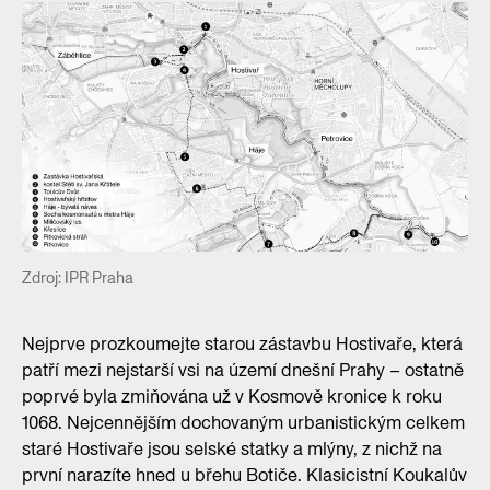
Zdroj: IPR Praha
Nejprve prozkoumejte starou zástavbu Hostivaře, která
patří mezi nejstarší vsi na území dnešní Prahy – ostatně
poprvé byla zmiňována už v Kosmově kronice k roku
1068. Nejcennějším dochovaným urbanistickým celkem
staré Hostivaře jsou selské statky a mlýny, z nichž na
první narazíte hned u břehu Botiče. Klasicistní Koukalův