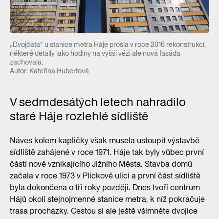
„Dvojčata“ u stanice metra Háje prošla v roce 2016 rekonstrukcí,
některé detaily jako hodiny na vyšší věži ale nová fasáda
zachovala.
Autor: Kateřina Hubertová
V sedmdesátých letech nahradilo
staré Háje rozlehlé sídliště
Náves kolem kapličky však musela ustoupit výstavbě
sídliště zahájené v roce 1971. Háje tak byly vůbec první
částí nově vznikajícího Jižního Města. Stavba domů
začala v roce 1973 v Plickově ulici a první část sídliště
byla dokončena o tři roky později. Dnes tvoří centrum
Hájů okolí stejnojmenné stanice metra, k níž pokračuje
trasa procházky. Cestou si ale ještě všimněte dvojice