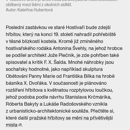
oblíbený mezi lidmi z okolních sídlišť.
Autor: Kateřina Hubertová
Poslední zastávkou ve staré Hostivaři bude zdejší
hřbitov, který na konci 19. století nahradil pohřebiště
v těsné blízkosti kostela. Kromě již zmíněného
hostivařského rodáka Antonína Švehly, na jehož hrobce
se podílel architekt Jože Plečnik, je zde pohřben také
spisovatel a kritik F. X. Šalda. Mnohé náhrobky jsou
sochařsky hodnotné, jako například skulptura
Obětování Panny Marie od Františka Bílka na hrobě
básníka X. Dvořáka. V současnosti je plánováno
rozšíření hřbitova s květnatou rozptylovou loučkou,
jehož podoba podle návrhu Stanislava Krčmárika,
Róberta Bakyty a Lukáše Radošovského vznikla
z urbanisticko-architektonické soutěže. Přečtěte si,
které další
pražské hřbitovy se mění na přívětivější
místa
.