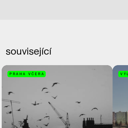
související
PRAHA VČERA
VÝ