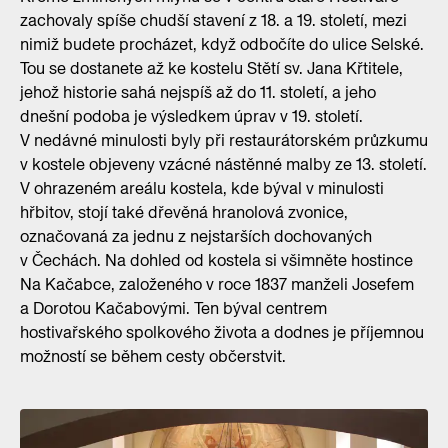
zachovaly spíše chudší stavení z 18. a 19. století, mezi
nimiž budete procházet, když odbočíte do ulice Selské.
Tou se dostanete až ke kostelu Stětí sv. Jana Křtitele,
jehož historie sahá nejspíš až do 11. století, a jeho
dnešní podoba je výsledkem úprav v 19. století.
V nedávné minulosti byly při restaurátorském průzkumu
v kostele objeveny vzácné nástěnné malby ze 13. století.
V ohrazeném areálu kostela, kde býval v minulosti
hřbitov, stojí také dřevěná hranolová zvonice,
označovaná za jednu z nejstarších dochovaných
v Čechách. Na dohled od kostela si všimněte hostince
Na Kačabce, založeného v roce 1837 manželi Josefem
a Dorotou Kačabovými. Ten býval centrem
hostivařského spolkového života a dodnes je příjemnou
možností se během cesty občerstvit.