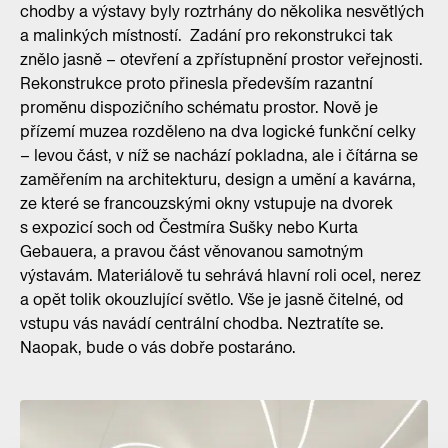
chodby a výstavy byly roztrhány do několika nesvětlých
a malinkých místností. Zadání pro rekonstrukci tak
znělo jasně – otevření a zpřístupnění prostor veřejnosti.
Rekonstrukce proto přinesla především razantní
proměnu dispozičního schématu prostor. Nově je
přízemí muzea rozděleno na dva logické funkční celky
– levou část, v níž se nachází pokladna, ale i čítárna se
zaměřením na architekturu, design a umění a kavárna,
ze které se francouzskými okny vstupuje na dvorek
s expozicí soch od Čestmíra Sušky nebo Kurta
Gebauera, a pravou část věnovanou samotným
výstavám. Materiálově tu sehrává hlavní roli ocel, nerez
a opět tolik okouzlující světlo. Vše je jasně čitelné, od
vstupu vás navádí centrální chodba. Neztratíte se.
Naopak, bude o vás dobře postaráno.