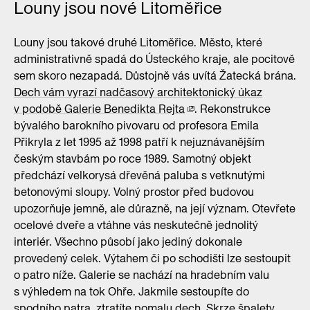
Louny jsou nové Litoměřice
Louny jsou takové druhé Litoměřice. Město, které
administrativně spadá do Ústeckého kraje, ale pocitově
sem skoro nezapadá. Důstojně vás uvítá Žatecká brána.
Dech vám vyrazí nadčasový architektonický úkaz
v podobě Galerie Benedikta Rejta
. Rekonstrukce
bývalého barokního pivovaru od profesora Emila
Přikryla z let 1995 až 1998 patří k nejuznávanějším
českým stavbám po roce 1989. Samotný objekt
předchází velkorysá dřevěná paluba s vetknutými
betonovými sloupy. Volný prostor před budovou
upozorňuje jemně, ale důrazně, na její význam. Otevřete
ocelové dveře a vtáhne vás neskutečně jednolitý
interiér. Všechno působí jako jediný dokonale
provedený celek. Výtahem či po schodišti lze sestoupit
o patro níže. Galerie se nachází na hradebním valu
s výhledem na tok Ohře. Jakmile sestoupíte do
spodního patra, ztratíte pomalu dech. Skrze špalety