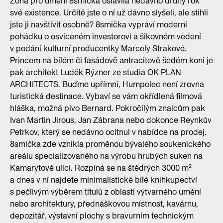
Zóna pro umění 8smička oslavila nedávno druhý rok
své existence. Určitě jste o ní už dávno slyšeli, ale stihli
jste ji navštívit osobně? 8smička vypráví moderní
pohádku o osvíceném investorovi a šikovném vedení
v podání kulturní producentky Marcely Strakové.
Princem na bílém či fasádově antracitově šedém koni je
pak architekt Luděk Rýzner ze studia OK PLAN
ARCHITECTS. Buďme upřímní, Humpolec není zrovna
turistická destinace. Vybaví se vám okřídlená filmová
hláška, možná pivo Bernard. Pokročilým znalcům pak
Ivan Martin Jirous, Jan Zábrana nebo dokonce Reynkův
Petrkov, který se nedávno ocitnul v nabídce na prodej.
8smička zde vznikla proměnou bývalého soukenického
areálu specializovaného na výrobu hrubých suken na
Kamarytově ulici. Rozpíná se na štědrých 3000 m²
a dnes v ní najdete minimalistické bílé knihkupectví
s pečlivým výběrem titulů z oblasti výtvarného umění
nebo architektury, přednáškovou místnost, kavárnu,
depozitář, výstavní plochy s bravurním technickým