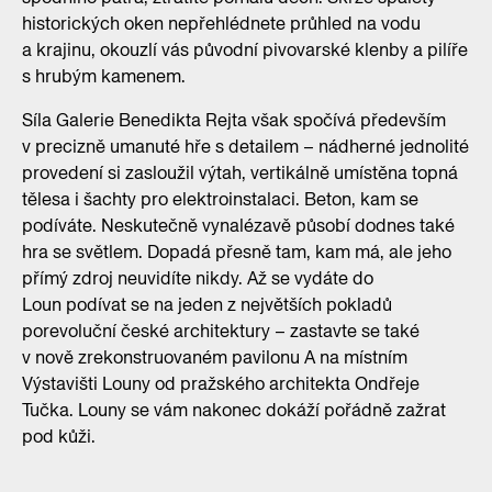
historických oken nepřehlédnete průhled na vodu
a krajinu, okouzlí vás původní pivovarské klenby a pilíře
s hrubým kamenem.
Síla Galerie Benedikta Rejta však spočívá především
v precizně umanuté hře s detailem – nádherné jednolité
provedení si zasloužil výtah, vertikálně umístěna topná
tělesa i šachty pro elektroinstalaci. Beton, kam se
podíváte. Neskutečně vynalézavě působí dodnes také
hra se světlem. Dopadá přesně tam, kam má, ale jeho
přímý zdroj neuvidíte nikdy. Až se vydáte do
Loun podívat se na jeden z největších pokladů
porevoluční české architektury – zastavte se také
v nově zrekonstruovaném pavilonu A na místním
Výstavišti Louny od pražského architekta Ondřeje
Tučka. Louny se vám nakonec dokáží pořádně zažrat
pod kůži.