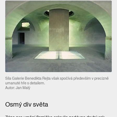
Síla Galerie Benedikta Rejta však spočívá především v precizně
umanuté hře s detailem.
Autor: Jan Malý
Osmý div světa