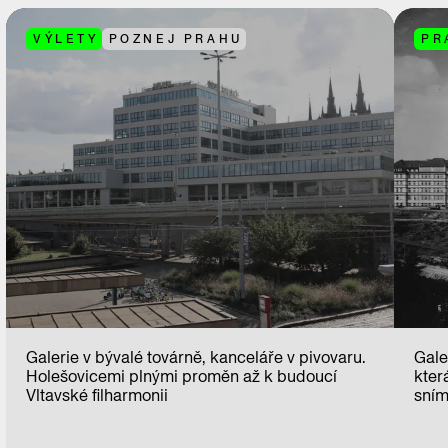
VÝLETY
POZNEJ PRAHU
PR
Galerie v bývalé továrně, kanceláře v pivovaru.
Gale
Holešovicemi plnými proměn až k budoucí
kter
Vltavské filharmonii
sním