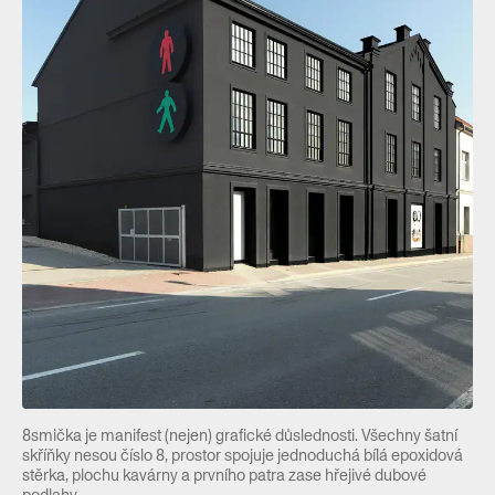
8smička je manifest (nejen) grafické důslednosti. Všechny šatní
skříňky nesou číslo 8, prostor spojuje jednoduchá bílá epoxidová
stěrka, plochu kavárny a prvního patra zase hřejivé dubové