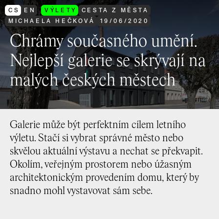
CS
EN
VÝLETY
CESTA Z MĚSTA
MICHAELA HEČKOVÁ
19
/
06
/
2020
Chrámy současného umění.
Nejlepší galerie se skrývají na
malých českých městech
Galerie může být perfektním cílem letního
výletu. Stačí si vybrat správné město nebo
skvělou aktuální výstavu a nechat se překvapit.
Okolím, veřejným prostorem nebo úžasným
architektonickým provedením domu, který by
snadno mohl vystavovat sám sebe.