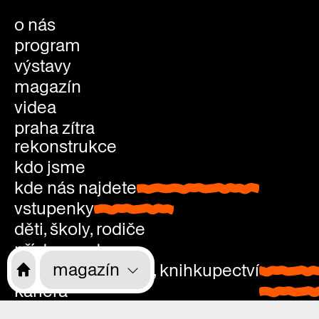
o nás
program
výstavy
magazín
videa
praha zítra
rekonstrukce
kdo jsme
kde nás najdete
kde nás najdete
vstupenky
vstupenky
děti, školy, rodiče
přístupnost
magazín
kavárna, studovna, knihkupectví
kavárna
kariéra
studovn
kontakty
knihkup