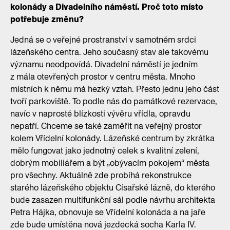
kolonády a Divadelního náměstí. Proč toto místo
potřebuje změnu?
Jedná se o veřejné prostranství v samotném srdci
lázeňského centra. Jeho současný stav ale takovému
významu neodpovídá. Divadelní náměstí je jedním
z mála otevřených prostor v centru města. Mnoho
místních k němu má hezký vztah. Přesto jednu jeho část
tvoří parkoviště. To podle nás do památkové rezervace,
navíc v naprosté blízkosti vývěru vřídla, opravdu
nepatří. Chceme se také zaměřit na veřejný prostor
kolem Vřídelní kolonády. Lázeňské centrum by zkrátka
mělo fungovat jako jednotný celek s kvalitní zelení,
dobrým mobiliářem a být „obývacím pokojem“ města
pro všechny. Aktuálně zde probíhá rekonstrukce
starého lázeňského objektu Císařské lázně, do kterého
bude zasazen multifunkční sál podle návrhu architekta
Petra Hájka, obnovuje se Vřídelní kolonáda a na jaře
zde bude umístěna nová jezdecká socha Karla IV.