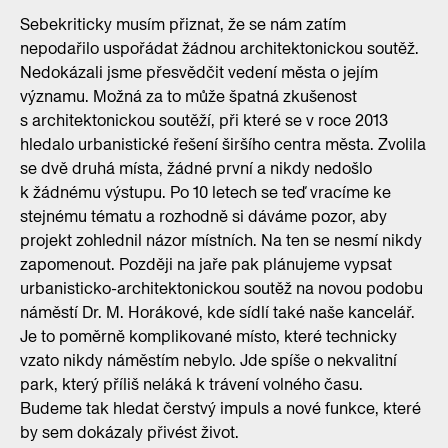
Sebekriticky musím přiznat, že se nám zatím
nepodařilo uspořádat žádnou architektonickou soutěž.
Nedokázali jsme přesvědčit vedení města o jejím
významu. Možná za to může špatná zkušenost
s architektonickou soutěží, při které se v roce 2013
hledalo urbanistické řešení širšího centra města. Zvolila
se dvě druhá místa, žádné první a nikdy nedošlo
k žádnému výstupu. Po 10 letech se teď vracíme ke
stejnému tématu a rozhodně si dáváme pozor, aby
projekt zohlednil názor místních. Na ten se nesmí nikdy
zapomenout. Později na jaře pak plánujeme vypsat
urbanisticko-architektonickou soutěž na novou podobu
náměstí Dr. M. Horákové, kde sídlí také naše kancelář.
Je to poměrně komplikované místo, které technicky
vzato nikdy náměstím nebylo. Jde spíše o nekvalitní
park, který příliš neláká k trávení volného času.
Budeme tak hledat čerstvý impuls a nové funkce, které
by sem dokázaly přivést život.