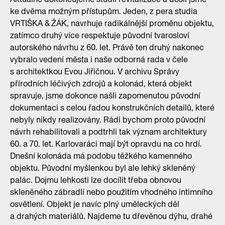
ke dvěma možným přístupům. Jeden, z pera studia
VRTIŠKA & ŽÁK, navrhuje radikálnější proměnu objektu,
zatímco druhý více respektuje původní tvarosloví
autorského návrhu z 60. let. Právě ten druhý nakonec
vybralo vedení města i naše odborná rada v čele
s architektkou Evou Jiřičnou. V archivu Správy
přírodních léčivých zdrojů a kolonád, která objekt
spravuje, jsme dokonce našli zapomenutou původní
dokumentaci s celou řadou konstrukčních detailů, které
nebyly nikdy realizovány. Rádi bychom proto původní
návrh rehabilitovali a podtrhli tak význam architektury
60. a 70. let. Karlovaráci mají být opravdu na co hrdí.
Dnešní kolonáda má podobu těžkého kamenného
objektu. Původní myšlenkou byl ale lehký skleněný
palác. Dojmu lehkosti lze docílit třeba obnovou
skleněného zábradlí nebo použitím vhodného intimního
osvětlení. Objekt je navíc plný uměleckých děl
a drahých materiálů. Najdeme tu dřevěnou dýhu, drahé