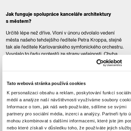
Jak funguje spolupráce kanceláře architektury
s městem?
Určitě lépe než dříve. Vloni v únoru odvolalo vedení
města našeho tehdejšího ředitele Petra Kroppa, stejně
tak ale ředitele Karlovarského symfonického orchestru.
Vyvolalo to řadu protestů ze strany veřejnosti. Chyba
byla nicméně na obou stranách. Coby nová organizace
jsme se učili, jak komunikovat s městem. Museli jsme
se přizpůsobit zajetým úřednickým postupům a asi
jsme to nezvládli nejlépe. Některé informace se mezi
Tato webová stránka používá cookies
námi a úřadem ztrácely. Dočkali jsme se ale změny.
K personalizaci obsahu a reklam, poskytování funkcí sociáln
Přešli jsme pod Odbor strategií a dotací, nového
médií a analýze naší návštěvnosti využíváme soubory cooki
politického náměstka a komunikace se výrazně
Informace o tom, jak náš web používáte, sdílíme se svými
zlepšila. Z obavy, že se do výběrového řízení na nového
partnery pro sociální média, inzerci a analýzy. Partneři tyto 
ředitele nepřihlásí výrazná architektonická osobnost,
mohou zkombinovat s dalšími informacemi, které jste jim pos
ale také z narušené důvěry mezi kanceláří architektury
nebo které získali v důsledku toho, že používáte jejich služb