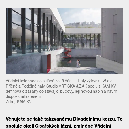
Vřídelní kolonáda se skládá ze tří částí – Haly výtrysku Vřídla,
Příčné a Podélné haly. Studio VRTIŠKA & ŽÁK spolu s KAM KV
definovalo zásahy do stávající budovy, její novou náplň a návrh
dispozičního řešení.
Zdroj: KAM KV
Věnujete se také takzvanému Divadelnímu korzu. To
spojuje okolí Císařských lázní, zmíněné Vřídelní