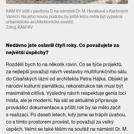
KAM KV sídlí v pavilonu D na náměstí Dr. M. Horákové v Karlových
Varech. Na jeho novou podobu by ještě letos měla být vypsána
urbanisticko-architektonická soutěž.
Zdroj: KAM KV
Nedávno jste oslavili čtyři roky. Co považujete za
největší úspěchy?
Rozdělil bych to na několik rovin. Co se týče projektů,
za nejlepší považuji návrh vestavby multifunkčního sálu
do Císařských lázní od architekta Petra Hájka. Objekt je
národní kulturní památkou, rekonstrukce tak musí být
maximálně citlivá. Výsledný návrh respektuje genia loci
místa, ale je moderní. Na sál se aktuálně připravuje
prováděcí dokumentace a příští rok by se mělo začít
s realizací. Po deseti letech, kdy jsme se trápili úvahou,
co s tímto prostorem provést, to považuji za velký
úspěch. Velmi se také těším na soutěž na náměstí Dr. M.