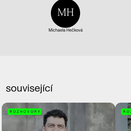
MH
Michaela Hečková
související
ROZHOVORY
RO