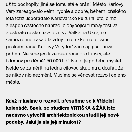
už to pochopily, jiné se tomu stále brání. Město Karlovy
Vary zareagovalo velmi rychle a dobře, během loňského
léta totiž uspořádalo Karlovarské kulturní léto, čímž
alespoň částečně nahradilo chybějící filmový festival
a oslovilo české návštěvníky. Válka na Ukrajině
samozřejmě zasadila zdejšímu ruskému turismu
poslední ránu. Karlovy Vary teď začínají psát nový
příběh. Nejsme jen lázeňská zóna pro turisty, ale
i domov pro téměř 50 000 lidí. Na to je potřeba myslet.
Nejde se zaměřit na jednu cílovou skupinu a doufat, že
se nikdy nic nezmění. Musíme se věnovat rozvoji celého
města.
Když mluvíme o rozvoji, přesuňme se k Vřídelní
kolonádě. Spolu se studiem VRTIŠKA & ŽÁK jste
nedávno vytvořili architektonickou studii její nové
podoby. Jaká je ale její minulost?