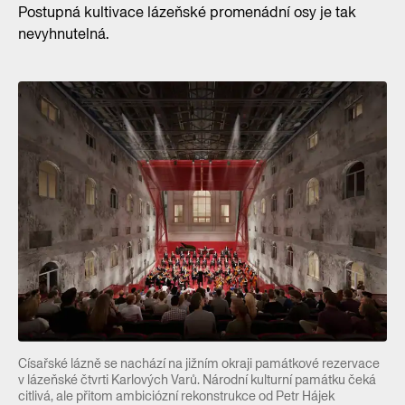
Postupná kultivace lázeňské promenádní osy je tak
nevyhnutelná.
Císařské lázně se nachází na jižním okraji památkové rezervace
v lázeňské čtvrti Karlových Varů. Národní kulturní památku čeká
citlivá, ale přitom ambiciózní rekonstrukce od Petr Hájek