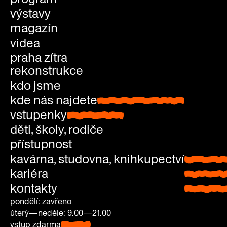
výstavy
magazín
videa
praha zítra
rekonstrukce
kdo jsme
kde nás najdete
kde nás najdete
vstupenky
vstupenky
děti, školy, rodiče
přístupnost
kavárna, studovna, knihkupectví
kavárna
kariéra
studovn
kontakty
knihkup
pondělí: zavřeno
úterý—neděle: 9.00—21.00
vstup zdarma
pondělí: