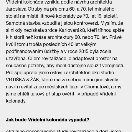
Vřídelní kolonáda vznikla podle návrhu architekta
Jaroslava Otruby na přelomu 60. a 70. let minulého
století na místě litinové kolonády ze 70. let 19. století.
Samotná stavba vzbudila jistou kontroverzi. Myslím, že
si nikdy nezískala srdce Karlovaráků, kteří tíhnou spíše
k historii než kráse architektury 60. nebo 70. let. Právě
kvůli tomu trpěla posledních 40 let velkým
podfinancováním údržby a v roce 2015 byla zcela
uzavřena. Cílem revitalizace je adaptovat prostor na
současné potřeby, aby mohl důstojně sloužit veřejnosti.
Pro spolupráci jsme oslovili architektonické studio
VRTIŠKA & ŽÁK, které má za sebou mimo jiné skvělý
návrh revitalizace městských lázní v Chomutově, a my
jsme chtěli takový přístup ověřit i v případě Vřídelní
kolonády.
Jak bude Vřídelní kolonáda vypadat?
Aktuálně dokončujeme studii revitalizace a došli jsme