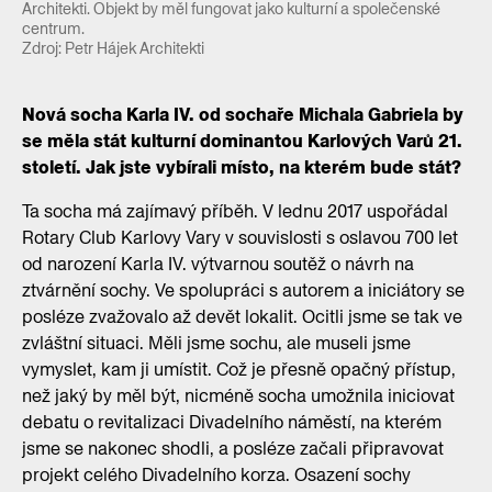
Architekti. Objekt by měl fungovat jako kulturní a společenské
centrum.
Zdroj: Petr Hájek Architekti
Nová socha Karla IV. od sochaře Michala Gabriela by
se měla stát kulturní dominantou Karlových Varů 21.
století. Jak jste vybírali místo, na kterém bude stát?
Ta socha má zajímavý příběh. V lednu 2017 uspořádal
Rotary Club Karlovy Vary v souvislosti s oslavou 700 let
od narození Karla IV. výtvarnou soutěž o návrh na
ztvárnění sochy. Ve spolupráci s autorem a iniciátory se
posléze zvažovalo až devět lokalit. Ocitli jsme se tak ve
zvláštní situaci. Měli jsme sochu, ale museli jsme
vymyslet, kam ji umístit. Což je přesně opačný přístup,
než jaký by měl být, nicméně socha umožnila iniciovat
debatu o revitalizaci Divadelního náměstí, na kterém
jsme se nakonec shodli, a posléze začali připravovat
projekt celého Divadelního korza. Osazení sochy