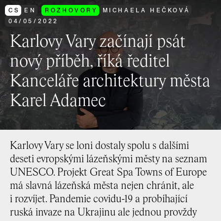
CS
EN
ROZHOVORY
MICHAELA HEČKOVÁ
04
/
05
/
2022
Karlovy Vary začínají psát
nový příběh, říká ředitel
Kanceláře architektury města
Karel Adamec
Karlovy Vary se loni dostaly spolu s dalšími
deseti evropskými lázeňskými městy na seznam
UNESCO. Projekt Great Spa Towns of Europe
má slavná lázeňská města nejen chránit, ale
i rozvíjet. Pandemie covidu-19 a probíhající
ruská invaze na Ukrajinu ale jednou provždy