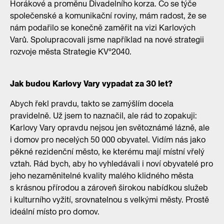
Horákové a proměnu Divadelního korza. Co se týče
společenské a komunikační roviny, mám radost, že se
nám podařilo se konečně zaměřit na vizi Karlových
Varů. Spolupracovali jsme například na nové strategii
rozvoje města Strategie KV°2040.
Jak budou Karlovy Vary vypadat za 30 let?
Abych řekl pravdu, takto se zamýšlím docela
pravidelně. Už jsem to naznačil, ale rád to zopakuji:
Karlovy Vary opravdu nejsou jen světoznámé lázně, ale
i domov pro necelých 50 000 obyvatel. Vidím nás jako
pěkné rezidenční město, ke kterému mají místní vřelý
vztah. Rád bych, aby ho vyhledávali i noví obyvatelé pro
jeho nezaměnitelné kvality malého klidného města
s krásnou přírodou a zároveň širokou nabídkou služeb
i kulturního vyžití, srovnatelnou s velkými městy. Prostě
ideální místo pro domov.