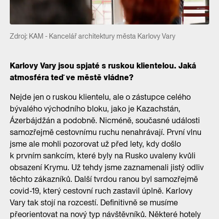
Zdroj: KAM - Kancelář architektury města Karlovy Vary
Karlovy Vary jsou spjaté s ruskou klientelou. Jaká
atmosféra teď ve městě vládne?
Nejde jen o ruskou klientelu, ale o zástupce celého
bývalého východního bloku, jako je Kazachstán,
Ázerbájdžán a podobně. Nicméně, současné události
samozřejmě cestovnímu ruchu nenahrávají. První vlnu
jsme ale mohli pozorovat už před lety, kdy došlo
k prvním sankcím, které byly na Rusko uvaleny kvůli
obsazení Krymu. Už tehdy jsme zaznamenali jistý odliv
těchto zákazníků. Další tvrdou ranou byl samozřejmě
covid-19, který cestovní ruch zastavil úplně. Karlovy
Vary tak stojí na rozcestí. Definitivně se musíme
přeorientovat na nový typ návštěvníků. Některé hotely