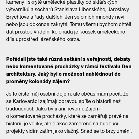
kameny i skryté umělecké plastiky od sklářských
výtvarníků a sochařů Stanislava Libenského, Jaroslavy
Brychtové a řady dalších. Jen se o nich mnohdy neví
nebo jsou dokonce zakryté. Tomu všemu bychom chtěli
dát prostor. Vřídelní kolonáda je kousek uměleckého
díla uprostřed lázeňského korza.
Pořádali jste také různá setkání s veřejností, debaty
nebo komentované procházky v rámci festivalu Den
architektury. Jaký byl o možnost nahlédnout do
proměny kolonády zájem?
Je to čistě můj osobní dojem, ale občas mám pocit, že
se Karlovaráci zajímají opravdu spíše o historii než
budoucnost. Jako by jí ani nevěřili. Zájem
o komentované procházky, které se zaměřují právě na
historii, je veliký, ale o akce zaměřené na budoucí
projekty vidím zatím jako vlažný. Snad se to brzy změní.