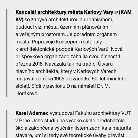
Kancelář architektury města Karlovy Vary
(KAM
KV)
se zabývá architekturou a urbanismem,
budoucí vizí města, územním plánováním
a veřejným prostorem. Je poradním orgánem
města. Připravuje koncepční materiály
k architektonické podobě Karlových Varů. Nová
příspěvková organizace zahájila svou činnost 1.
března 2018. Navázala tak na tradici Útvaru
hlavního architekta, který v Karlových Varech
fungoval od roku 1965 do začátku 90. let minulého
století. Sídlí v pavilonu D na náměstí Dr. M.
Horákové.
Karel Adamec
vystudoval Fakultu architektury VUT
v Brně. Jeho studiu na vysoké škole předcházela
škola zakončená výučním listem zedníka a maturita
stavaře, umí si tedy své teoretické úvahy převést