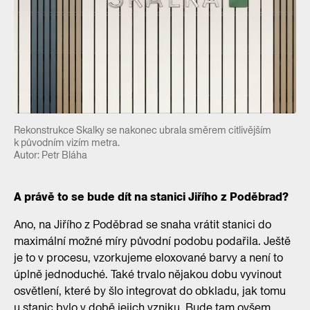
Rekonstrukce Skalky se nakonec ubrala směrem citlivějším
k původním vizím metra.
Autor: Petr Bláha
A právě to se bude dít na stanici Jiřího z Poděbrad?
Ano, na Jiřího z Poděbrad se snaha vrátit stanici do
maximální možné míry původní podobu podařila. Ještě
je to v procesu, vzorkujeme eloxované barvy a není to
úplně jednoduché. Také trvalo nějakou dobu vyvinout
osvětlení, které by šlo integrovat do obkladu, jak tomu
u stanic bylo v době jejich vzniku. Bude tam ovšem