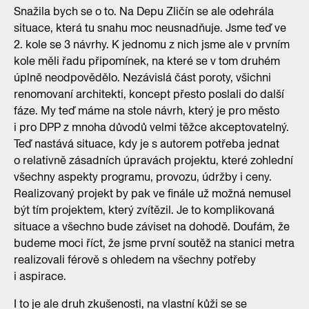
Snažila bych se o to. Na Depu Zličín se ale odehrála
situace, která tu snahu moc neusnadňuje. Jsme teď ve
2. kole se 3 návrhy. K jednomu z nich jsme ale v prvním
kole měli řadu připomínek, na které se v tom druhém
úplně neodpovědělo. Nezávislá část poroty, všichni
renomovaní architekti, koncept přesto poslali do další
fáze. My teď máme na stole návrh, který je pro město
i pro DPP z mnoha důvodů velmi těžce akceptovatelný.
Teď nastává situace, kdy je s autorem potřeba jednat
o relativně zásadních úpravách projektu, které zohlední
všechny aspekty programu, provozu, údržby i ceny.
Realizovaný projekt by pak ve finále už možná nemusel
být tím projektem, který zvítězil. Je to komplikovaná
situace a všechno bude záviset na dohodě. Doufám, že
budeme moci říct, že jsme první soutěž na stanici metra
realizovali férově s ohledem na všechny potřeby
i aspirace.
I to je ale druh zkušenosti, na vlastní kůži se se