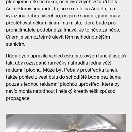
plánujeme rekonstrukci, není výrazných vstupů tolik.
Ani reklamy neubude, to, co se stalo na Andělu, má
výraznou dohru. Všechno, co jsme sundali, jsme museli
přestěhovat někam jinam, na místo, které bude pro
pronajímatele podobně zajímavé. Je to něco za něco.
Cílem je samozřejmě ulevit těm nejhodnotnějším
stanicím.
Ráda bych upravila vzhled eskalátorových tunelů aspoň
tak, aby rozsypané rámečky nahradila jedna větší
reklamní plocha. Může být třeba v prostředku tunelu,
takže pohled z vestibulu do schodiště bude bez šumu,
pouze s jednou reklamní plochou uprostřed, která by
navíc mohla nabídnout i nějaký kreativnější způsob
propagace.