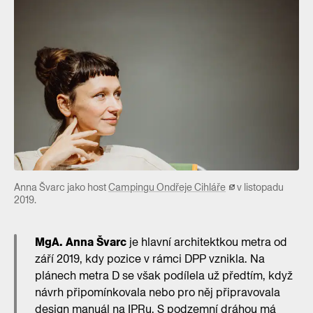
Anna Švarc jako host
Campingu Ondřeje Cihláře
v listopadu
2019.
MgA. Anna Švarc
je hlavní architektkou metra od
září 2019, kdy pozice v rámci DPP vznikla. Na
plánech metra D se však podílela už předtím, když
návrh připomínkovala nebo pro něj připravovala
design manuál na IPRu. S podzemní dráhou má