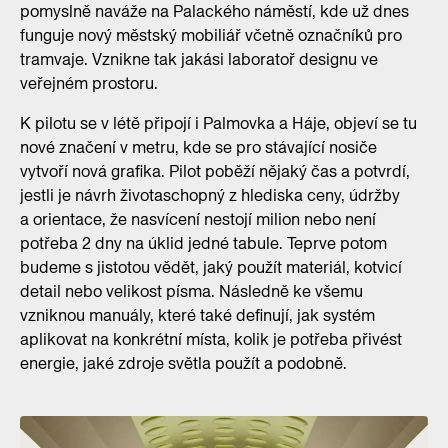
pomyslně naváže na Palackého náměstí, kde už dnes
funguje nový městský mobiliář včetně označníků pro
tramvaje. Vznikne tak jakási laboratoř designu ve
veřejném prostoru.
K pilotu se v létě připojí i Palmovka a Háje, objeví se tu
nové značení v metru, kde se pro stávající nosiče
vytvoří nová grafika. Pilot poběží nějaký čas a potvrdí,
jestli je návrh životaschopný z hlediska ceny, údržby
a orientace, že nasvícení nestojí milion nebo není
potřeba 2 dny na úklid jedné tabule. Teprve potom
budeme s jistotou vědět, jaký použít materiál, kotvicí
detail nebo velikost písma. Následně ke všemu
vzniknou manuály, které také definují, jak systém
aplikovat na konkrétní místa, kolik je potřeba přivést
energie, jaké zdroje světla použít a podobně.