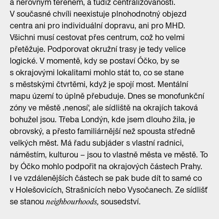
a nerovným terénem, a tudíž centralizovaností.
V současné chvíli neexistuje plnohodnotný objezd
centra ani pro individuální dopravu, ani pro MHD.
Všichni musí cestovat přes centrum, což ho velmi
přetěžuje. Podporovat okružní trasy je tedy velice
logické. V momentě, kdy se postaví Óčko, by se
s okrajovými lokalitami mohlo stát to, co se stane
s městskými čtvrtěmi, když je spojí most. Mentální
mapu území to úplně přebuduje. Dnes se monofunkční
zóny ve městě ‚nenosí‘, ale sídliště na okrajích taková
bohužel jsou. Třeba Londýn, kde jsem dlouho žila, je
obrovský, a přesto familiárnější než spousta středně
velkých měst. Má řadu subjáder s vlastní radnici,
náměstím, kulturou – jsou to vlastně města ve městě. To
by Óčko mohlo podpořit na okrajových částech Prahy.
I ve vzdálenějších částech se pak bude dít to samé co
v Holešovicích, Strašnicích nebo Vysočanech. Ze sídlišť
se stanou
sousedství.
neighbourhoods,