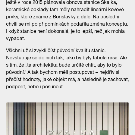
ještě v roce 2015 plánovala obnova stanice Skalka,
keramické obklady tam měly nahradit lineární kovové
prvky, které známe z Bořislavky a dále. Na poslední
chvíli se mi po připomínkách podařila změna konceptu.
I když stanice není dokonalá, je to lepší, než jak mohla
vypadat.
Všichni už si zvykli číst původní kvalitu stanic.
Nevstupuje se do nich tak, jako by byly tabula rasa. Ale
s tím, že „ta architektka bude určitě chtít, aby to bylo
původní.“ A tak bychom měli postupovat – nejdřív si
přečíst hodnoty, jaké objekt má, a následně je zachovat,
podpořit, nebo i posunout.