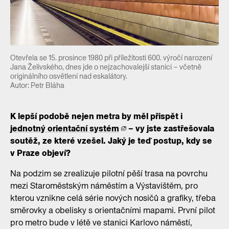
Otevřela se 15. prosince 1980 při příležitosti 600. výročí narození
Jana Želivského, dnes jde o nejzachovalejší stanici – včetně
originálního osvětlení nad eskalátory.
Autor: Petr Bláha
K lepší podobě nejen metra by měl přispět i
jednotný orientační systém
– vy jste zastřešovala
soutěž, ze které vzešel. Jaký je teď postup, kdy se
v Praze objeví?
Na podzim se zrealizuje pilotní pěší trasa na povrchu
mezi Staroměstským náměstím a Výstavištěm, pro
kterou vznikne celá série nových nosičů a grafiky, třeba
směrovky a obelisky s orientačními mapami. První pilot
pro metro bude v létě ve stanici Karlovo náměstí,