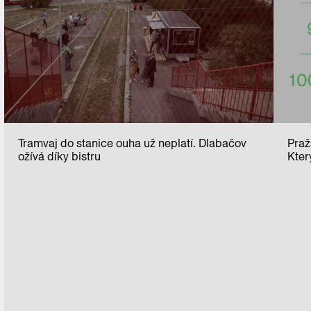
Tramvaj do stanice ouha už neplatí. Dlabačov
Praž
ožívá díky bistru
Kter