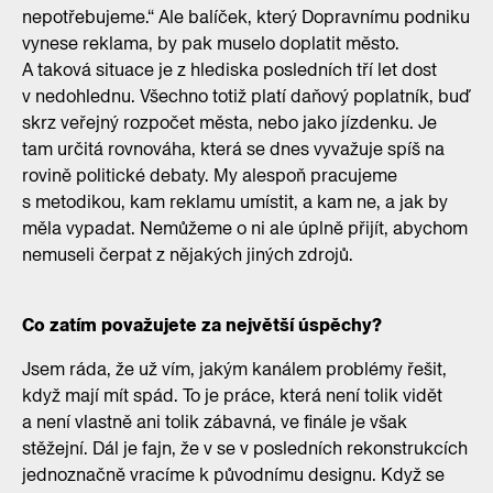
nepotřebujeme.“ Ale balíček, který Dopravnímu podniku
vynese reklama, by pak muselo doplatit město.
A taková situace je z hlediska posledních tří let dost
v nedohlednu. Všechno totiž platí daňový poplatník, buď
skrz veřejný rozpočet města, nebo jako jízdenku. Je
tam určitá rovnováha, která se dnes vyvažuje spíš na
rovině politické debaty. My alespoň pracujeme
s metodikou, kam reklamu umístit, a kam ne, a jak by
měla vypadat. Nemůžeme o ni ale úplně přijít, abychom
nemuseli čerpat z nějakých jiných zdrojů.
Co zatím považujete za největší úspěchy?
Jsem ráda, že už vím, jakým kanálem problémy řešit,
když mají mít spád. To je práce, která není tolik vidět
a není vlastně ani tolik zábavná, ve finále je však
stěžejní. Dál je fajn, že v se v posledních rekonstrukcích
jednoznačně vracíme k původnímu designu. Když se