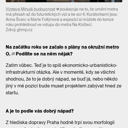
Výstava Minulá budoucnost
poukazuje na to, že umění metra
má přesah až do futuristických vizí a ke sci-fi. Kurátorkami jsou
Anna Švarc a Marie Foltýnová a expozici si můžete do konce
roku prohlédnout ve vstupu do metra Na Knížecí.
Zdroj: ghmp.cz
Na začátku roku se
začalo s plány na okružní metro
O.
Podílíte se na něm nějak?
Zatím vůbec. Teď je to spíš ekonomicko-urbanisticko-
infrastrukturní otázka. Ale v momentě, kdy se všichni
shodnou, že to je dobrý nápad, se buď já, nebo někdo
jiný v mé pozici bude muset projektem zabývat hned ze
startu.
A je to podle vás dobrý nápad?
Z hlediska dopravy Praha hodně trpí svou morfologii