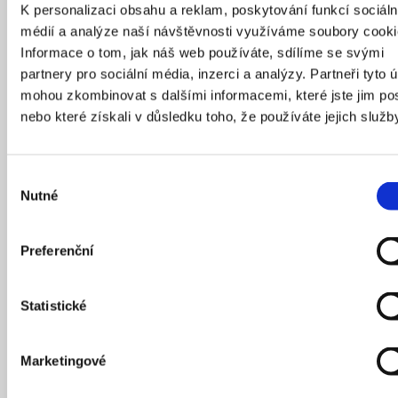
Každý architekt každé stanice to má trochu jinak. Třeba
K personalizaci obsahu a reklam, poskytování funkcí sociáln
na Pankráci bylo hodně konkrétní zadání, ve smyslu
médií a analýze naší návštěvnosti využíváme soubory cooki
„tak tady je stěna a na té stěně bude něco s touhle
Informace o tom, jak náš web používáte, sdílíme se svými
technologií.“ Ale na Nových Dvorech zase proběhlo
partnery pro sociální média, inzerci a analýzy. Partneři tyto 
všechno jinak. Když se architekt potkal s výtvarníkem,
mohou zkombinovat s dalšími informacemi, které jste jim pos
zjistili, že si strašně rozumí, a nakonec se výtvarné dílo
nebo které získali v důsledku toho, že používáte jejich služb
rozroste trochu i mimo stanici, přizpůsobí se mu
světla… Spolupráce najednou explodovala. Je to skvělý
příklad povedené spolupráce. Ale nedá se to říci
Výběr
o všech stanicích. Pak tu máme třeba Nádraží Krč, kde
Nutné
souhlasu
zvítězil návrh zřejmě dost technologicky náročný na
realizaci. A architekt s výtvarníkem zatím dialog ještě
Preferenční
úplně nevedou.
Statistické
Marketingové