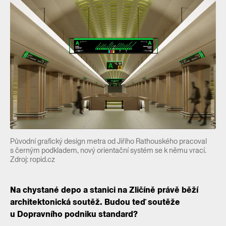
Původní grafický design metra od Jiřího Rathouského pracoval
s černým podkladem, nový orientační systém se k němu vrací.
Zdroj: ropid.cz
Na chystané depo a stanici na Zličíně právě běží
architektonická soutěž. Budou teď soutěže
u Dopravního podniku standard?