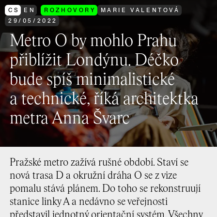
CS
EN
ROZHOVORY
MARIE VALENTOVÁ
29
/
05
/
2022
Metro O by mohlo Prahu
přiblížit Londýnu. Déčko
bude spíš minimalistické
a technické, říká architektka
metra Anna Švarc
Pražské metro zažívá rušné období. Staví se
nová trasa D a okružní dráha O se z vize
pomalu stává plánem. Do toho se rekonstruují
stanice linky A a nedávno se veřejnosti
představil jednotný orientační systém. Všechny