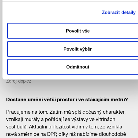
Zobrazit detaily
Povolit vše
Povolit výběr
Výtvarník Stanislav Kolíbal bude autorem geometricky pojaté
stanice Nové Dvory, multimediální Pankrác zpracuje Jakub
Odmítnout
Nepraš a stanici Olbrachtova zase vtiskne podobu Vladimír
Kokolia.
Zdroj: dpp.cz
Dostane umění větší prostor i ve stávajícím metru?
Pracujeme na tom. Zatím má spíš dočasný charakter,
vznikají murály a pořádají se výstavy ve vitrínách
vestibulů. Aktuální příležitost vidím v tom, že vznikla
nová směrnice na DPP, díky níž nabízíme dlouhodobě