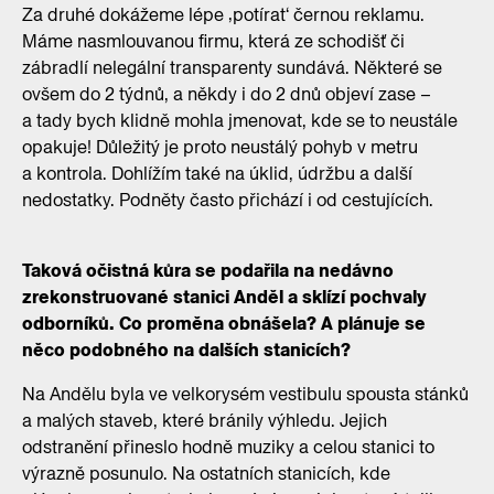
Za druhé dokážeme lépe ‚potírat‘ černou reklamu.
Máme nasmlouvanou firmu, která ze schodišť či
zábradlí nelegální transparenty sundává. Některé se
ovšem do 2 týdnů, a někdy i do 2 dnů objeví zase –
a tady bych klidně mohla jmenovat, kde se to neustále
opakuje! Důležitý je proto neustálý pohyb v metru
a kontrola. Dohlížím také na úklid, údržbu a další
nedostatky. Podněty často přichází i od cestujících.
Taková očistná kůra se podařila na nedávno
zrekonstruované stanici Anděl a sklízí pochvaly
odborníků. Co proměna obnášela? A plánuje se
něco podobného na dalších stanicích?
Na Andělu byla ve velkorysém vestibulu spousta stánků
a malých staveb, které bránily výhledu. Jejich
odstranění přineslo hodně muziky a celou stanici to
výrazně posunulo. Na ostatních stanicích, kde