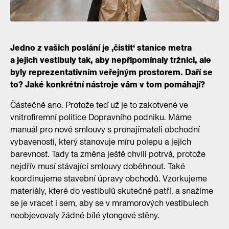
Jedno z vašich poslání je ‚čistit‘ stanice metra
a jejich vestibuly tak, aby nepřipomínaly tržnici, ale
byly reprezentativním veřejným prostorem. Daří se
to? Jaké konkrétní nástroje vám v tom pomáhají?
Částečně ano. Protože teď už je to zakotvené ve
vnitrofiremní politice Dopravního podniku. Máme
manuál pro nové smlouvy s pronajímateli obchodní
vybavenosti, který stanovuje míru polepu a jejich
barevnost. Tady ta změna ještě chvíli potrvá, protože
nejdřív musí stávající smlouvy doběhnout. Také
koordinujeme stavební úpravy obchodů. Vzorkujeme
materiály, které do vestibulů skutečně patří, a snažíme
se je vracet i sem, aby se v mramorových vestibulech
neobjevovaly žádné bílé ytongové stěny.