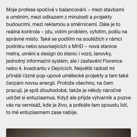
Moje profese spočívá v balancování – mezi stavbami
a uměním, mezi odkazem z minulosti a projekty
budoucími, mezi reklamou a směrnicemi. Dále je to
reálná kontrola – jdu, vidím problém, vyfotím, pošlu na
správné místo. Také se podílím na soutěžích v rámci
podniku nebo souvisejících s MHD – nová stanice
metra, umění a design do stanic i vozů, lanovky,
jednotný informační systém, ale i zastavění Florence
nebo 4. kvadrantu v Dejvicích. Největší radost mi
přináší různé pop-upové umělecké projekty a tam také
čerpám novou energii. Protože všechno, na čem
pracuji, je spíš dlouhodobé, takže je někdy náročné
udržet si entuziasmus. Když ale přijde výtvarník a pozve
vás na vernisáž, kde je živo, a potkáte tam spoustu lidí,
to mě entuziasmem zase nabije.