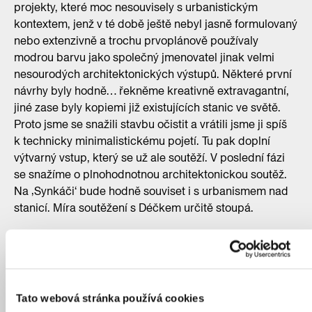
projekty, které moc nesouvisely s urbanistickým
kontextem, jenž v té době ještě nebyl jasně formulovaný
nebo extenzivně a trochu prvoplánově používaly
modrou barvu jako společný jmenovatel jinak velmi
nesourodých architektonických výstupů. Některé první
návrhy byly hodně… řekněme kreativně extravagantní,
jiné zase byly kopiemi již existujících stanic ve světě.
Proto jsme se snažili stavbu očistit a vrátili jsme ji spíš
k technicky minimalistickému pojetí. Tu pak doplní
výtvarný vstup, který se už ale soutěží. V poslední fázi
se snažíme o plnohodnotnou architektonickou soutěž.
Na ‚Synkáči‘ bude hodně souviset i s urbanismem nad
stanicí. Míra soutěžení s Déčkem určitě stoupá.
A co už víme o
výtvarných dílech, která byla zatím
vysoutěžena na 5 stanic
? Měli umělci plnit
nějakou jednotnou vizi?
Tato webová stránka používá cookies