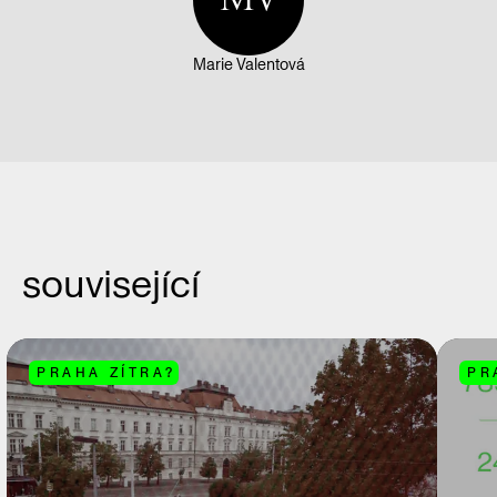
Marie Valentová
související
PRAHA ZÍTRA?
PR