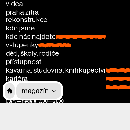
videa
praha zítra
rekonstrukce
kdo jsme
kde nás najdete
kde nás najdete
vstupenky
vstupenky
děti, školy, rodiče
přístupnost
kavárna, studovna, knihkupectví
kavárna
kariéra
studovn
kontakty
knihkup
magazín
pondělí: zavřeno
úterý—neděle: 9.00—21.00
vstup zdarma
pondělí:
Vyšehradská 51, Praha 2
zavřeno
Areál Emauzského kláštera (mapa)
úterý—
Vyšehradská
Tram: zastávka Moráň (140 m)
neděle: 9.00
51, Praha 2