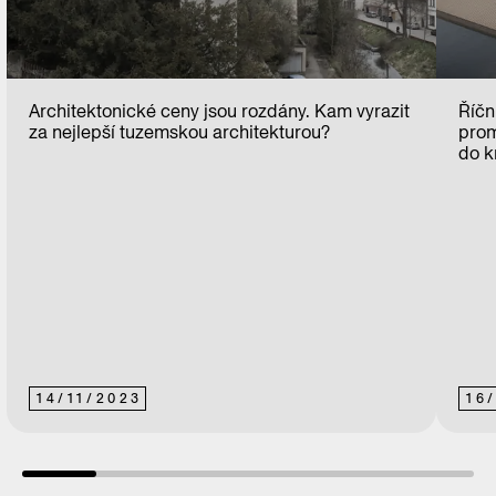
Architektonické ceny jsou rozdány. Kam vyrazit
Říčn
za nejlepší tuzemskou architekturou?
prom
do k
14
/
11
/
2023
16