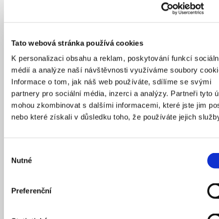
luxferový světlík přivádějící do budovy přirozené světlo
dříve zakrýval sádrokartonový podhled. Ten byl během
rekonstrukce odstraněn, strop otevřen a uveden do
původního stavu. Zachovaly se také travertinové sloupy
Tato webová stránka používá cookies
v hlavním sále a travertinové obložení vstupní haly.
K personalizaci obsahu a reklam, poskytování funkcí sociáln
Součástí rekonstruovaného objektu je dnes showroom
médií a analýze naší návštěvnosti využíváme soubory cooki
lokálních tvůrců, kavárna, velký sál pro různé typy akcí,
Informace o tom, jak náš web používáte, sdílíme se svými
sdílené konferenční místnosti a tři patra studií, ateliérů
partnery pro sociální média, inzerci a analýzy. Partneři tyto 
a coworkingových prostorů pro kreativní komunitu. Už
mohou zkombinovat s dalšími informacemi, které jste jim pos
dříve proběhla kompletní rekonstrukce fasády. KOGAA
nebo které získali v důsledku toho, že používáte jejich služb
ji tak pouze doplnilo o výrazný nápis, navržený
grafickým studiem Pixle. Posedět si ale můžete i ve
dvou venkovních dvorech.
Výběr
Nutné
souhlasu
Preferenční