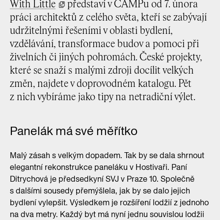
With Little
představí v CAMPu od 7. února
práci architektů z celého světa, kteří se zabývají
udržitelnými řešeními v oblasti bydlení,
vzdělávání, transformace budov a pomoci při
živelních či jiných pohromách. České projekty,
které se snaží s malými zdroji docílit velkých
změn, najdete v doprovodném katalogu. Pět
z nich vybíráme jako tipy na netradiční výlet.
Panelák má své měřítko
Malý zásah s velkým dopadem. Tak by se dala shrnout
elegantní rekonstrukce paneláku v Hostivaři. Paní
Ditrychová je předsedkyní SVJ v Praze 10. Společně
s dalšími sousedy přemýšlela, jak by se dalo jejich
bydlení vylepšit. Výsledkem je rozšíření lodžií z jednoho
na dva metry. Každý byt má nyní jednu souvislou lodžii