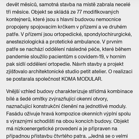
devět měsíců, samotná stavba na místě zabrala necelé
tři měsíce. Objekt se skládá ze 77 modifikovaných
kontejnerů, které jsou s hlavní budovou nemocnice
propojeny spojovacím krčkem v přízemí a ve druhém
patře. V přízemí jsou ortopedické, spondylochirurgické,
anesteziologická a protetické ambulance. V prvním
patře se nachází oddělení následné péče, které během
pandemie sloužilo pacientům s covidem-19, v horním
pak sídlí oddělení ortopedie. Návrh stavby a projekt
zjišťovalo architektonické studio petit atelier. O realizaci
se postarala společnost KOMA MODULAR.
Vnější vzhled budovy charakterizuje střídmá kombinace
bílé a šedé omítky zvýrazňující okenní otvory,
naznačující konstrukční členění na jednotlivé moduly.
Fasádu oživuje hravá kompozice okenních výplní spolu
s výraznými schodišti na obou koncích budovy. Objekt
má nízkoenergetické provedení a je připraven na
případnou přístavbu čtvrtého patra. „Jedná se o velmi