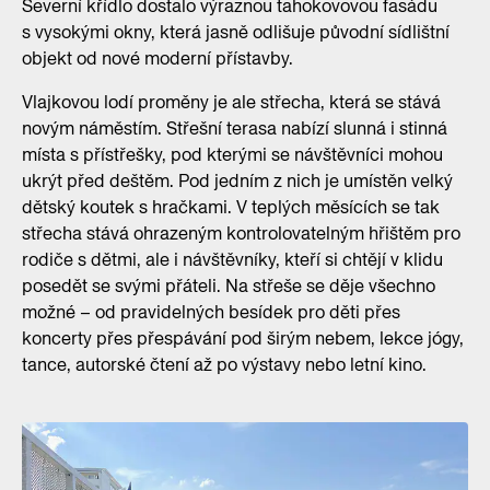
Severní křídlo dostalo výraznou tahokovovou fasádu
s vysokými okny, která jasně odlišuje původní sídlištní
objekt od nové moderní přístavby.
Vlajkovou lodí proměny je ale střecha, která se stává
novým náměstím. Střešní terasa nabízí slunná i stinná
místa s přístřešky, pod kterými se návštěvníci mohou
ukrýt před deštěm. Pod jedním z nich je umístěn velký
dětský koutek s hračkami. V teplých měsících se tak
střecha stává ohrazeným kontrolovatelným hřištěm pro
rodiče s dětmi, ale i návštěvníky, kteří si chtějí v klidu
posedět se svými přáteli. Na střeše se děje všechno
možné – od pravidelných besídek pro děti přes
koncerty přes přespávání pod širým nebem, lekce jógy,
tance, autorské čtení až po výstavy nebo letní kino.