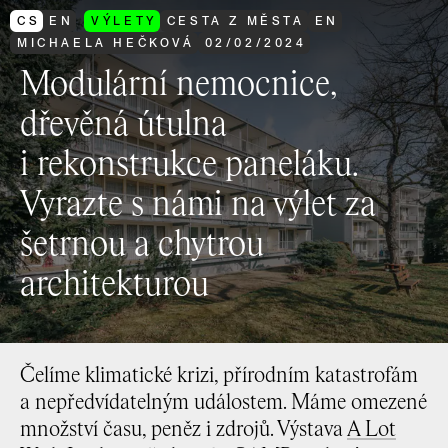
CS
EN
VÝLETY
CESTA Z MĚSTA
EN
MICHAELA HEČKOVÁ
02
/
02
/
2024
Modulární nemocnice,
dřevěná útulna
i rekonstrukce paneláku.
Vyrazte s námi na výlet za
šetrnou a chytrou
architekturou
Čelíme klimatické krizi, přírodním katastrofám
a nepředvídatelným událostem. Máme omezené
množství času, peněz i zdrojů. Výstava
A Lot