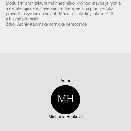
Modulární architektura má hned několik výhod: stavba je rychlá
a nezatěžuje okolí stavebním ruchem, většina prací se totiž
provádí ve výrobních halách. Můžete ji také kdykoliv rozšířit,
a hlavně přemístit.
Zdroj: Archiv Karvinské hornické nemocnice
Autor
MH
Michaela Hečková