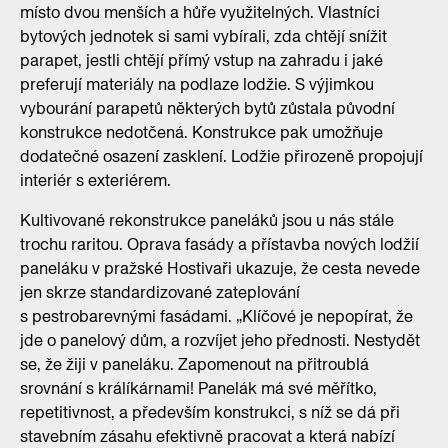
místo dvou menších a hůře využitelných. Vlastníci
bytových jednotek si sami vybírali, zda chtějí snížit
parapet, jestli chtějí přímý vstup na zahradu i jaké
preferují materiály na podlaze lodžie. S výjimkou
vybourání parapetů některých bytů zůstala původní
konstrukce nedotčená. Konstrukce pak umožňuje
dodatečné osazení zasklení. Lodžie přirozeně propojují
interiér s exteriérem.
Kultivované rekonstrukce paneláků jsou u nás stále
trochu raritou. Oprava fasády a přístavba nových lodžií
paneláku v pražské Hostivaři ukazuje, že cesta nevede
jen skrze standardizované zateplování
s pestrobarevnými fasádami. „Klíčové je nepopírat, že
jde o panelový dům, a rozvíjet jeho přednosti. Nestydět
se, že žiji v paneláku. Zapomenout na přitroublá
srovnání s králíkárnami! Panelák má své měřítko,
repetitivnost, a především konstrukci, s níž se dá při
stavebním zásahu efektivně pracovat a která nabízí