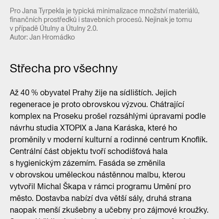
Pro Jana Tyrpekla je typická minimalizace množství materiálů,
finančních prostředků i stavebních procesů. Nejinak je tomu
v případě Útulny a Útulny 2.0.
Autor: Jan Hromádko
Střecha pro všechny
Až 40 % obyvatel Prahy žije na sídlištích. Jejich
regenerace je proto obrovskou výzvou. Chátrající
komplex na Proseku prošel rozsáhlými úpravami podle
návrhu studia XTOPIX a Jana Karáska, které ho
proměnily v moderní kulturní a rodinné centrum Knoflík.
Centrální část objektu tvoří schodišťová hala
s hygienickým zázemím. Fasáda se změnila
v obrovskou uměleckou nástěnnou malbu, kterou
vytvořil Michal Škapa v rámci programu Umění pro
město. Dostavba nabízí dva větší sály, druhá strana
naopak menší zkušebny a učebny pro zájmové kroužky.