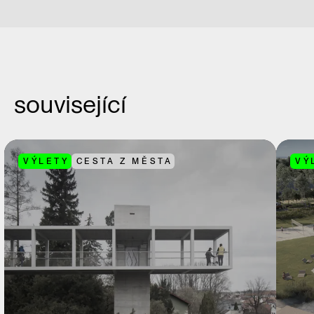
související
VÝLETY
CESTA Z MĚSTA
VÝ