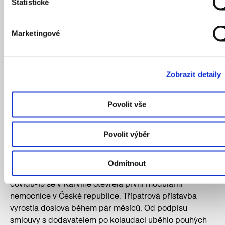
Statistické
Marketingové
Zobrazit detaily
Na návrhu interiéru brněnského kreativního centra KUMST se
Povolit vše
vedle studia KOGAA podílela také designérka Denisa Strmisková.
Zdroj: Kubicek studio
Povolit výběr
Nemocnice jako skládačka
Odmítnout
Složitá doba si žádá rychlá řešení. Během pandemie
covidu-19 se v Karviné otevřela první modulární
nemocnice v České republice. Třípatrová přístavba
vyrostla doslova během pár měsíců. Od podpisu
smlouvy s dodavatelem po kolaudaci uběhlo pouhých