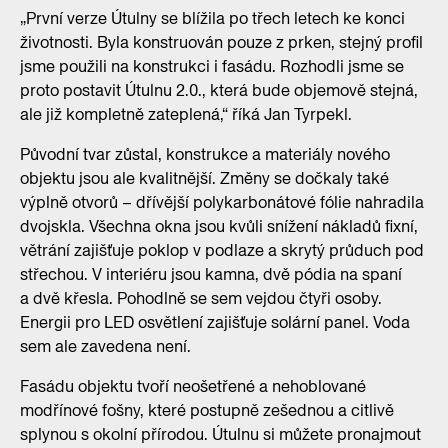
„První verze Útulny se blížila po třech letech ke konci
životnosti. Byla konstruován pouze z prken, stejný profil
jsme použili na konstrukci i fasádu. Rozhodli jsme se
proto postavit Útulnu 2.0., která bude objemově stejná,
ale již kompletně zateplená,“ říká Jan Tyrpekl.
Původní tvar zůstal, konstrukce a materiály nového
objektu jsou ale kvalitnější. Změny se dočkaly také
výplně otvorů – dřívější polykarbonátové fólie nahradila
dvojskla. Všechna okna jsou kvůli snížení nákladů fixní,
větrání zajišťuje poklop v podlaze a skrytý průduch pod
střechou. V interiéru jsou kamna, dvě pódia na spaní
a dvě křesla. Pohodlně se sem vejdou čtyři osoby.
Energii pro LED osvětlení zajišťuje solární panel. Voda
sem ale zavedena není.
Fasádu objektu tvoří neošetřené a nehoblované
modřínové fošny, které postupně zešednou a citlivě
splynou s okolní přírodou. Útulnu si můžete pronajmout