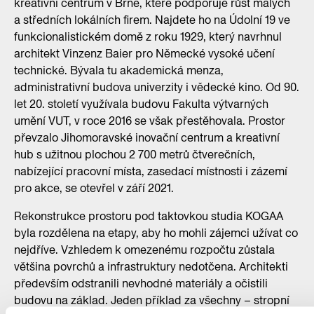
kreativní centrum v Brně, které podporuje růst malých
a středních lokálních firem. Najdete ho na Údolní 19 ve
funkcionalistickém domě z roku 1929, který navrhnul
architekt Vinzenz Baier pro Německé vysoké učení
technické. Bývala tu akademická menza,
administrativní budova univerzity i vědecké kino. Od 90.
let 20. století využívala budovu Fakulta výtvarných
umění VUT, v roce 2016 se však přestěhovala. Prostor
převzalo Jihomoravské inovační centrum a kreativní
hub s užitnou plochou 2 700 metrů čtverečních,
nabízející pracovní místa, zasedací místnosti i zázemí
pro akce, se otevřel v září 2021.
Rekonstrukce prostoru pod taktovkou studia KOGAA
byla rozdělena na etapy, aby ho mohli zájemci užívat co
nejdříve. Vzhledem k omezenému rozpočtu zůstala
většina povrchů a infrastruktury nedotčena. Architekti
především odstranili nevhodné materiály a očistili
budovu na základ. Jeden příklad za všechny – stropní