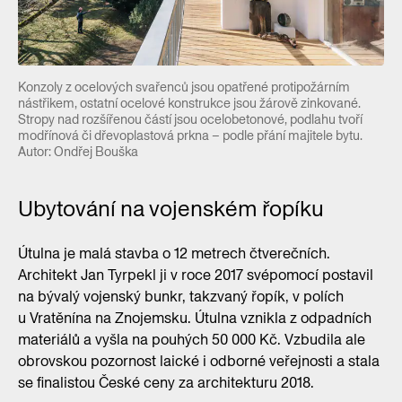
Konzoly z ocelových svařenců jsou opatřené protipožárním
nástřikem, ostatní ocelové konstrukce jsou žárově zinkované.
Stropy nad rozšířenou částí jsou ocelobetonové, podlahu tvoří
modřínová či dřevoplastová prkna – podle přání majitele bytu.
Autor: Ondřej Bouška
Ubytování na vojenském řopíku
Útulna je malá stavba o 12 metrech čtverečních.
Architekt Jan Tyrpekl ji v roce 2017 svépomocí postavil
na bývalý vojenský bunkr, takzvaný řopík, v polích
u Vratěnína na Znojemsku. Útulna vznikla z odpadních
materiálů a vyšla na pouhých 50 000 Kč. Vzbudila ale
obrovskou pozornost laické i odborné veřejnosti a stala
se finalistou České ceny za architekturu 2018.