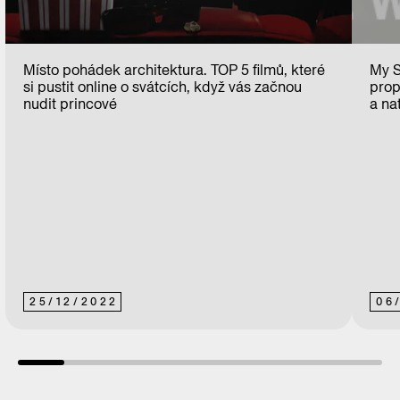
Místo pohádek architektura. TOP 5 filmů, které
My S
si pustit online o svátcích, když vás začnou
prop
nudit princové
a nat
25
/
12
/
2022
06