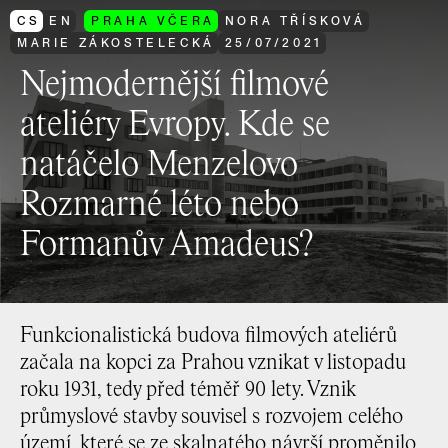
CS
EN
PRAHA VČERA
NORA TŘÍSKOVÁ
MARIE ZÁKOSTELECKÁ
25
/
07
/
2021
Nejmodernější filmové
ateliéry Evropy. Kde se
natáčelo Menzelovo
Rozmarné léto nebo
Formanův Amadeus?
Funkcionalistická budova filmových ateliérů
začala na kopci za Prahou vznikat v listopadu
roku 1931, tedy před téměř 90 lety. Vznik
průmyslové stavby souvisel s rozvojem celého
území, které se ze skalnatého návrší proměnilo