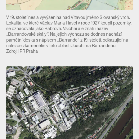
V 19. století nesla vyvýšenina nad Vltavou jméno Slovanský vrch.
Lokalita, ve které Václav Maria Havel v roce 1927 koupil pozemky,
se označovala jako Habrová. Všichni ale znali i název
„Barrandovské skály
Na jejich výchozu se dodnes nachází
“.
pamětní deska s nápisem „Barrande“ z 19. století, odkazující na
nálezce zkamenělin v této oblasti Joachima Barrandeho.
Zdroj: IPR Praha