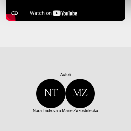
Autoři
NT
MZ
Nora Třísková
a
Marie Zákostelecká