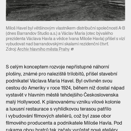
Miloš Havel byl většinovým vlastníkem distribuční společnosti A-B
(dnes Barrandov Studio a.s.) a Václav Maria (otec bývalého
prezidenta Václava Havla a vědce Ivana Miloše Havla) přišel s vizí
vybudovat nad barrandovskými skalami rezidenční čtvrť.
Zdroj:
Archiv hlavního města Prahy
S celým konceptem rozvoje nepřístupné náhorní
plošiny, známé pro naleziště trilobitů, přišel stavební
podnikatel Václava Maria Havel. Byl ovlivněn svou
cestou do Ameriky v roce 1924, během níž dostal nápad
vystavět v hlavním městě tehdejšího Československa
malý Hollywood. K plánovanému vzniku vilové kolonie
a luxusní restaurace s vyhlídkovou terasou patřilo
i vybudování filmových ateliérů, což byl zase obor
filmového producenta a podnikatele Miloše Havla. Pod
rukama obou bratrů tak začaly vyrůstat nové ateliéry