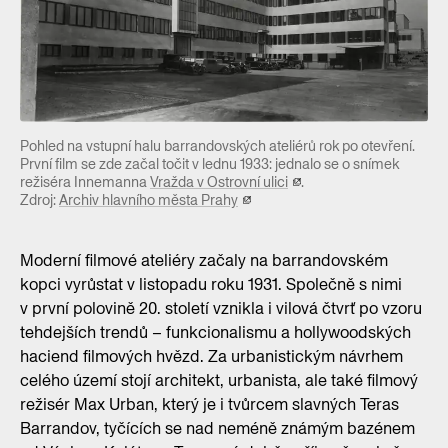
Pohled na vstupní halu barrandovských ateliérů rok po otevření.
První film se zde začal točit v lednu 1933: jednalo se o snímek
režiséra Innemanna
Vražda v Ostrovní ulici
.
Zdroj:
Archiv hlavního města Prahy
Moderní filmové ateliéry začaly na barrandovském
kopci vyrůstat v listopadu roku 1931. Společně s nimi
v první polovině 20. století vznikla i vilová čtvrť po vzoru
tehdejších trendů – funkcionalismu a hollywoodských
haciend filmových hvězd. Za urbanistickým návrhem
celého území stojí architekt, urbanista, ale také filmový
režisér Max Urban, který je i tvůrcem slavných Teras
Barrandov, tyčících se nad neméně známým bazénem