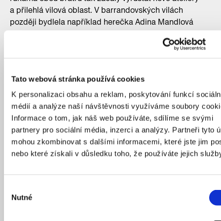
a přilehlá vilová oblast. V barrandovských vilách
později bydlela například herečka Adina Mandlová
nebo režisér Pavel Juráček. Již zmiňovaný
funkcionalistický architekt Max Urban zde pro bratry
Havlovy v Praze navrhl nejmodernější evropské ateliéry
své doby. Spolupracoval na nich s filmovým
Tato webová stránka používá cookies
architektem Vilémem Rittershainem, který díky svému
zaměření dokázal proporce plánované stavby
K personalizaci obsahu a reklam, poskytování funkcí sociáln
přizpůsobit potřebám filmařů.
médií a analýze naší návštěvnosti využíváme soubory cooki
Od otevření v roce 1933 se ve studiích na Barrandově
Informace o tom, jak náš web používáte, sdílíme se svými
natočila řada známých filmů, v 60. letech například
partnery pro sociální média, inzerci a analýzy. Partneři tyto 
kultovní Formanův film Hoří má panenko a později
mohou zkombinovat s dalšími informacemi, které jste jim pos
i Amadeus nebo Menzelovo Rozmarné léto. Novostavba
nebo které získali v důsledku toho, že používáte jejich služb
ateliérů ze 30. let poskytla dostatečný prostor pro
veškeré vybavení zvukového filmu i pro administrativu
či stravovací zařízení. Hlavní budova s fasádou na
Výběr
Nutné
Kříženeckého náměstí sestává ze dvou křídel.
souhlasu
V každém se nachází samostatný ateliér. Podle potřeb