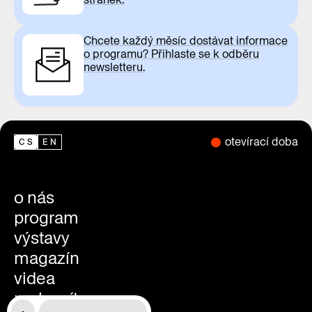
Chcete každý měsíc dostávat informace
o programu? Přihlaste se k odběru
newsletteru.
otevírací doba
CS
EN
o nás
program
výstavy
magazín
videa
praha zítra