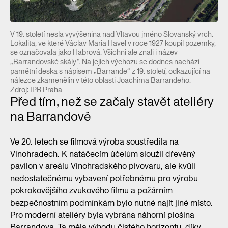
V 19. století nesla vyvýšenina nad Vltavou jméno Slovanský vrch.
Lokalita, ve které Václav Maria Havel v roce 1927 koupil pozemky,
se označovala jako Habrová. Všichni ale znali i název
„Barrandovské skály
Na jejich výchozu se dodnes nachází
“.
pamětní deska s nápisem „Barrande“ z 19. století, odkazující na
nálezce zkamenělin v této oblasti Joachima Barrandeho.
Zdroj: IPR Praha
Před tím, než se začaly stavět ateliéry
na Barrandově
Ve 20. letech se filmová výroba soustředila na
Vinohradech. K natáčecím účelům sloužil dřevěný
pavilon v areálu Vinohradského pivovaru, ale kvůli
nedostatečnému vybavení potřebnému pro výrobu
pokrokovějšího zvukového filmu a požárním
bezpečnostním podmínkám bylo nutné najít jiné místo.
Pro moderní ateliéry byla vybrána náhorní plošina
Barrandova. Ta měla výhodu čistého horizontu, díky