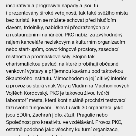
inspirativní a progresivní nápady a jsou tu
i prezentovány široké veřejnosti, tak také svěžího místa
bez turistů, kam se můžete schovat před hlučícím
davem, trdelníky, nabídkami předražených piv
a restauračními naháněči. PKC nabízí za zvýhodněný
nájem kanceláře neziskovým a kulturním organizacím
nebo start-upům, coworkingové prostory, zasedací
místnosti a přednáškové sály. Stejně tak
charismatickou pavlač, na které probíhají občasné
venkovní výstavy a příjemnou kavárnu pod taktovkou
Skautského institutu. Mimochodem o její citlivý interiér
a provoz se stará vnuk Věry a Vladimíra Machoninových
Vojtěch Kordovský. PKC je takovou živou tvůrčí
laboratoří města, která kontinuálně prochází testovací
fází svého fungování. Dnes tu sídlí 30 organizací, jako
jsou EDUin, Zachraň jídlo, Jůzit, Pragulic nebo
Společnost pro kreativitu ve vzdělávání. Provoz PKC,
ostatně podobně jako všechny kulturní organizace,