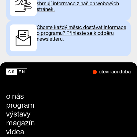
shrnují informace z našich webových
stránek.
Chcete každý měsíc dostávat informace
o programu? Přihlaste se k odběru
newsletteru.
otevírací doba
CS
EN
o nás
program
výstavy
magazín
videa