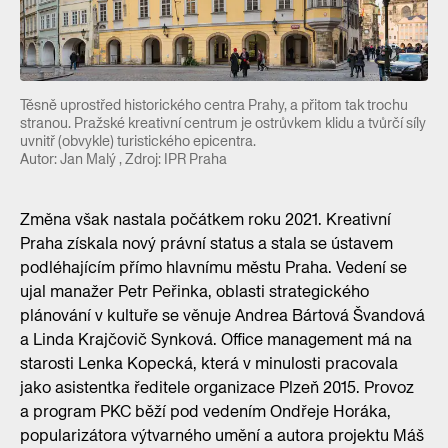
Těsně uprostřed historického centra Prahy, a přitom tak trochu
stranou. Pražské kreativní centrum je ostrůvkem klidu a tvůrčí síly
uvnitř (obvykle) turistického epicentra.
Autor: Jan Malý , Zdroj: IPR Praha
Změna však nastala počátkem roku 2021. Kreativní
Praha získala nový právní status a stala se ústavem
podléhajícím přímo hlavnímu městu Praha. Vedení se
ujal manažer Petr Peřinka, oblasti strategického
plánování v kultuře se věnuje Andrea Bártová Švandová
a Linda Krajčovič Synková. Office management má na
starosti Lenka Kopecká, která v minulosti pracovala
jako asistentka ředitele organizace Plzeň 2015. Provoz
a program PKC běží pod vedením Ondřeje Horáka,
popularizátora výtvarného umění a autora projektu Máš