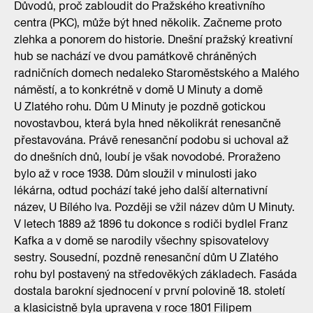
Důvodů, proč zabloudit do Pražského kreativního
centra (PKC), může být hned několik. Začneme proto
zlehka a ponorem do historie. Dnešní pražský kreativní
hub se nachází ve dvou památkově chráněných
radničních domech nedaleko Staroměstského a Malého
náměstí, a to konkrétně v domě U Minuty a domě
U Zlatého rohu. Dům U Minuty je pozdně gotickou
novostavbou, která byla hned několikrát renesančně
přestavována. Právě renesanční podobu si uchoval až
do dnešních dnů, loubí je však novodobé. Proraženo
bylo až v roce 1938. Dům sloužil v minulosti jako
lékárna, odtud pochází také jeho další alternativní
název, U Bílého lva. Později se vžil název dům U Minuty.
V letech 1889 až 1896 tu dokonce s rodiči bydlel Franz
Kafka a v domě se narodily všechny spisovatelovy
sestry. Sousední, pozdně renesanční dům U Zlatého
rohu byl postavený na středověkých základech. Fasáda
dostala barokní sjednocení v první polovině 18. století
a klasicistně byla upravena v roce 1801 Filipem