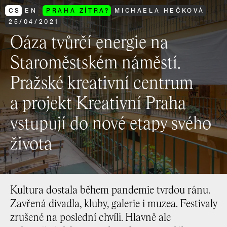
CS
EN
PRAHA ZÍTRA?
MICHAELA HEČKOVÁ
25
/
04
/
2021
Oáza tvůrčí energie na
Staroměstském náměstí.
Pražské kreativní centrum
a projekt Kreativní Praha
vstupují do nové etapy svého
života
Kultura dostala během pandemie tvrdou ránu.
Zavřená divadla, kluby, galerie i muzea. Festivaly
zrušené na poslední chvíli. Hlavně ale