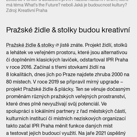
má téma What's the Future? neboli Jaká je budoucnost kultury?
Zdroj: Kreativní Praha
Pražské židle & stolky budou kreativní
Pražské židle & stolky
jistě znáte. Projekt židlí, stolků
a lehátek ve veřejném prostoru, které jsou alternativou
či doplněním klasických laviček, odstartoval IPR Praha
v roce 2016. Začínal s třemi stovkami židlí na
8 lokalitách, dnes jich po Praze najdete zhruba 2000 na
80 místech. V roce 2019 se připravil mírný upgrade –
projekt Pražské židle & plácky. Ten se věnuje dočasným
proměnám různých pražských veřejných prostranství,
které dnes plně nevyužívají svůj potenciál. Ve
spolupráci s lokálními partnery z řad městských částí,
kulturních institucí či místních neziskových organizací
takto začal IPR Praha měnit funkce daných míst
a testovat jejich budoucí využití. Na jaře 2021 úspěšný