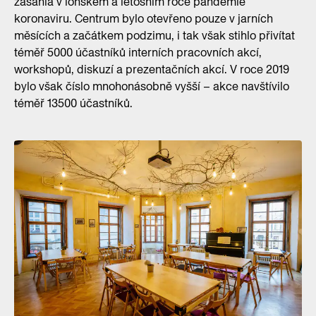
zasáhla v loňském a letošním roce pandemie
koronaviru. Centrum bylo otevřeno pouze v jarních
měsících a začátkem podzimu, i tak však stihlo přivítat
téměř 5000 účastníků interních pracovních akcí,
workshopů, diskuzí a prezentačních akcí. V roce 2019
bylo však číslo mnohonásobně vyšší – akce navštívilo
téměř 13500 účastníků.