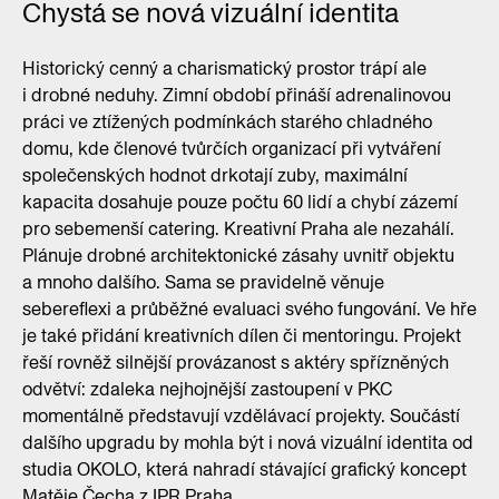
Chystá se nová vizuální identita
Historický cenný a charismatický prostor trápí ale
i drobné neduhy. Zimní období přináší adrenalinovou
práci ve ztížených podmínkách starého chladného
domu, kde členové tvůrčích organizací při vytváření
společenských hodnot drkotají zuby, maximální
kapacita dosahuje pouze počtu 60 lidí a chybí zázemí
pro sebemenší catering. Kreativní Praha ale nezahálí.
Plánuje drobné architektonické zásahy uvnitř objektu
a mnoho dalšího. Sama se pravidelně věnuje
sebereflexi a průběžné evaluaci svého fungování. Ve hře
je také přidání kreativních dílen či mentoringu. Projekt
řeší rovněž silnější provázanost s aktéry spřízněných
odvětví: zdaleka nejhojnější zastoupení v PKC
momentálně představují vzdělávací projekty. Součástí
dalšího upgradu by mohla být i nová vizuální identita od
studia OKOLO, která nahradí stávající grafický koncept
Matěje Čecha z IPR Praha.