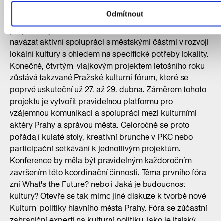
zobrazovat v mapě území Prahy. Plný provoz portálu byl
Odmítnout
měl být hotov do roku 2023. Dalším stěžejním
projektem je Kultura v lokalitách. Kreativní Praha chce
navázat aktivní spolupráci s městskými částmi v rozvoji
lokální kultury s ohledem na specifické potřeby lokality.
Konečně, čtvrtým, vlajkovým projektem letošního roku
zůstává takzvané Pražské kulturní fórum, které se
poprvé uskuteční už 27. až 29. dubna. Záměrem tohoto
projektu je vytvořit pravidelnou platformu pro
vzájemnou komunikaci a spolupráci mezi kulturními
aktéry Prahy a správou města. Celoročně se proto
pořádají kulaté stoly, kreativní brunche v PKC nebo
participační setkávání k jednotlivým projektům.
Konference by měla být pravidelným každoročním
završením této koordinační činnosti. Téma prvního fóra
zní What's the Future? neboli Jaká je budoucnost
kultury? Otevře se tak mimo jiné diskuze k tvorbě nové
Kulturní politiky hlavního města Prahy. Fóra se zúčastní
zahraniční experti na kulturní politiku, jako je italský