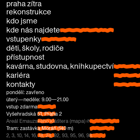
praha zítra
rekonstrukce
kdo jsme
kde nás najdete
kde nás najdete
vstupenky
vstupenky
děti, školy, rodiče
přístupnost
kavárna, studovna, knihkupectví
kavárna
kariéra
studovn
kontakty
knihkup
pondělí: zavřeno
úterý—neděle: 9.00—21.00
vstup zdarma
pondělí:
Vyšehradská 51, Praha 2
zavřeno
Areál Emauzského kláštera (mapa)
úterý—
Vyšehradská
Tram: zastávka Moráň (140 m)
neděle: 9.00
51, Praha 2
2, 3, 10, 14, 16, 18, 24, 92, 93, 95, 96, 98.
—21.00
Areál
Tram: