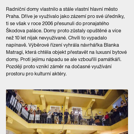
Radniční domy vlastnilo a stále vlastní hlavní město
Praha. Dříve je využívalo jako zázemí pro své úředníky,
ti se však v roce 2006 přesunuli do pronajatého
Škodova paláce. Domy proto zůstaly opuštěné a více
než 10 let nijak nevyužívané. Chvíli to vypadalo
napínavě. Výběrové řízení vyhrála návrhářka Blanka
Matragi, která chtěla objekt přestavět na luxusní bytové
domy. Proti jejímu nápadu se ale vzbouřili památkáři.
Později proto vznikl záměr na dočasné využívání
prostoru pro kulturní aktéry.