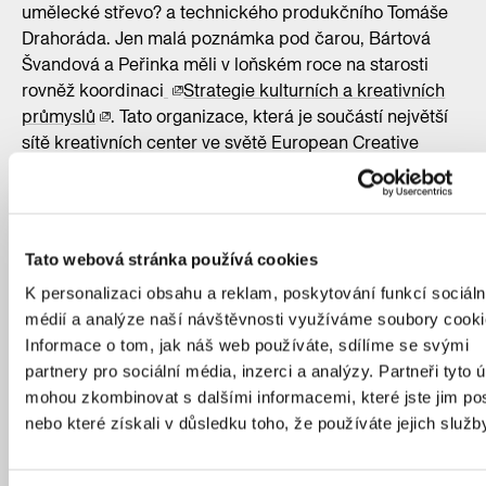
umělecké střevo? a technického produkčního Tomáše
Drahoráda. Jen malá poznámka pod čarou, Bártová
Švandová a Peřinka měli v loňském roce na starosti
rovněž koordinaci
Strategie kulturních a kreativních
průmyslů
. Tato organizace, která je součástí největší
sítě kreativních center ve světě European Creative
Business Network, nadále usiluje o systematizaci sběru
a správy informací o kultuře a kreativních odvětvích,
zavedení koncepčního přístupu ke kultuře, zviditelnění
a podporu kreativního podnikání a kulturní emancipaci
Tato webová stránka používá cookies
centra města. Její práce je založená na mezioborové
K personalizaci obsahu a reklam, poskytování funkcí sociáln
spolupráci, aktivní komunikaci, sdílení příkladů dobré
médií a analýze naší návštěvnosti využíváme soubory cooki
praxe a strategickém přístupu k rozvoji kultury ve
Informace o tom, jak náš web používáte, sdílíme se svými
městě. Agenda dnešní Kreativní Prahy se skládá ze
partnery pro sociální média, inzerci a analýzy. Partneři tyto 
3 hlavních pilířů – ze strategického plánování v kultuře,
mohou zkombinovat s dalšími informacemi, které jste jim pos
z podpory kulturních a kreativních odvětví a podpory
nebo které získali v důsledku toho, že používáte jejich služb
kultury v lokalitách. Od ledna 2021 je také celkovým
provozovatelem Pražského kreativního centra. Nově se
však o něm mluví i jako o kreativním inkubátoru, který