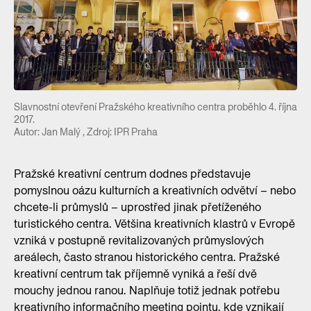
Slavnostní otevření Pražského kreativního centra proběhlo 4. října
2017.
Autor: Jan Malý , Zdroj: IPR Praha
Pražské kreativní centrum dodnes představuje
pomyslnou oázu kulturních a kreativních odvětví – nebo
chcete-li průmyslů – uprostřed jinak přetíženého
turistického centra. Většina kreativních klastrů v Evropě
vzniká v postupně revitalizovaných průmyslových
areálech, často stranou historického centra. Pražské
kreativní centrum tak příjemně vyniká a řeší dvě
mouchy jednou ranou. Naplňuje totiž jednak potřebu
kreativního informačního meeting pointu, kde vznikají