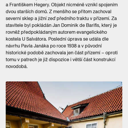
a Františkem Hegery. Objekt nicméně vznikl spojením
dvou starších domů. Z menšího se přitom zachoval
severní sklep a jižní zeď předního traktu v přízemí. Za
stavitele byl pokládán Jan Dominik de Barifis, který je
rovněž předpokládaným autorem evangelického
kostela U Salvátora. Poslední úprava se udála dle
návrhu Pavla Janáka po roce 1938 a v původní
historické podobě zachovala jen část přízemí – oproti
tomu v patrech je již dispozice i větší část konstrukcí
novodobá.