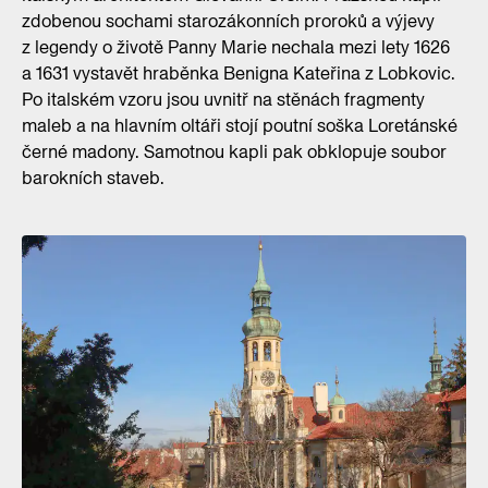
zdobenou sochami starozákonních proroků a výjevy
z legendy o životě Panny Marie nechala mezi lety 1626
a 1631 vystavět hraběnka Benigna Kateřina z Lobkovic.
Po italském vzoru jsou uvnitř na stěnách fragmenty
maleb a na hlavním oltáři stojí poutní soška Loretánské
černé madony. Samotnou kapli pak obklopuje soubor
barokních staveb.