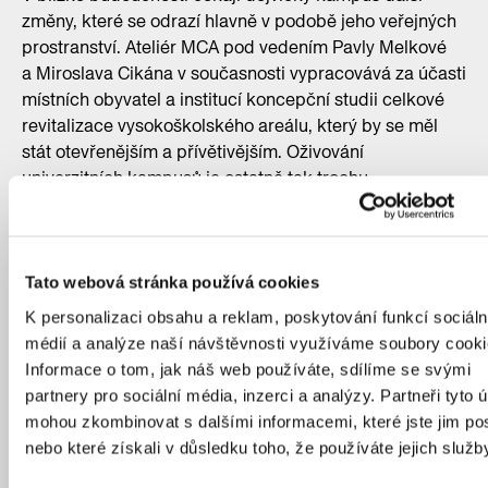
změny, které se odrazí hlavně v podobě jeho veřejných
prostranství. Ateliér MCA pod vedením Pavly Melkové
a Miroslava Cikána v současnosti vypracovává za účasti
místních obyvatel a institucí koncepční studii celkové
revitalizace vysokoškolského areálu, který by se měl
stát otevřenějším a přívětivějším. Oživování
univerzitních kampusů je ostatně tak trochu
celopražský trend, obnovy se dočká i Albertov nebo
třeba Hybernská
.
Z univerzitního areálu vyrazíme kolem semináře
Tato webová stránka používá cookies
a kostela sv. Vojtěcha, kde dnes sídlí Katolická
K personalizaci obsahu a reklam, poskytování funkcí sociáln
teologická fakulta UK. Budovy z let 1925–1927 navrhl
médií a analýze naší návštěvnosti využíváme soubory cooki
stavební rada František Havlena, jenž se už dříve
Informace o tom, jak náš web používáte, sdílíme se svými
osvědčil při stavbě arcibiskupského gymnázia. Hlavní
partnery pro sociální média, inzerci a analýzy. Partneři tyto 
budova má půdorys tvaru širokého U a k její zadní části
mohou zkombinovat s dalšími informacemi, které jste jim pos
se připojuje kostel sv. Vojtěcha, mající podobu trojlodní
nebo které získali v důsledku toho, že používáte jejich služb
baziliky a ornamentální výzdobu v byzantském stylu.