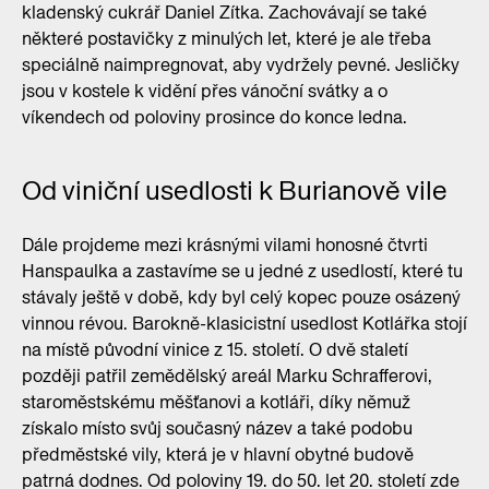
kladenský cukrář Daniel Zítka. Zachovávají se také
některé postavičky z minulých let, které je ale třeba
speciálně naimpregnovat, aby vydržely pevné. Jesličky
jsou v kostele k vidění přes vánoční svátky a o
víkendech od poloviny prosince do konce ledna.
Od viniční usedlosti k Burianově vile
Dále projdeme mezi krásnými vilami honosné čtvrti
Hanspaulka a zastavíme se u jedné z usedlostí, které tu
stávaly ještě v době, kdy byl celý kopec pouze osázený
vinnou révou. Barokně-klasicistní usedlost Kotlářka stojí
na místě původní vinice z 15. století. O dvě staletí
později patřil zemědělský areál Marku Schrafferovi,
staroměstskému měšťanovi a kotláři, díky němuž
získalo místo svůj současný název a také podobu
předměstské vily, která je v hlavní obytné budově
patrná dodnes. Od poloviny 19. do 50. let 20. století zde