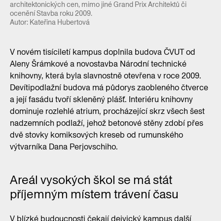
architektonických cen, mimo jiné Grand Prix Architektů či
ocenění Stavba roku 2009.
Autor: Kateřina Hubertová
V novém tisíciletí kampus doplnila budova ČVUT od
Aleny Šrámkové a novostavba Národní technické
knihovny, která byla slavnostně otevřena v roce 2009.
Devítipodlažní budova má půdorys zaobleného čtverce
a její fasádu tvoří skleněný plášť. Interiéru knihovny
dominuje rozlehlé atrium, procházející skrz všech šest
nadzemních podlaží, jehož betonové stěny zdobí přes
dvě stovky komiksových kreseb od rumunského
výtvarníka Dana Perjovschiho.
Areál vysokých škol se má stát
příjemným místem trávení času
V blízké budoucnosti čekají dejvický kampus další