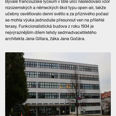
Bývalé francouzské lyceum v Bílé ulici následovalo vzor
nizozemských a německých škol typu open-air, takže
učebny osvětlovalo denní světlo a za příznivého počasí
se mohla výuka jednoduše přesunout ven na přilehlé
terasy. Funkcionalistická budova z roku 1934 je
nejvýraznějším dílem tehdy sedmadvacetiletého
architekta Jana Gillara, žáka Jana Gočára.