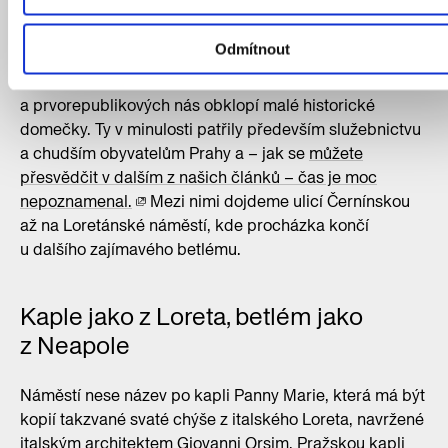
Evropské i železniční trať na Kladno, ulicí Slunnou
zatočí ke Střešovické vozovně a dále zamíří po
Odmítnout
schodech dolů na Nový Svět. Tady se ocitneme v úplně
jiném století: místo staveb moderních
a prvorepublikových nás obklopí malé historické
domečky. Ty v minulosti patřily především služebnictvu
a chudším obyvatelům Prahy a – jak se
můžete
přesvědčit v dalším z našich článků – čas je moc
nepoznamenal.
Mezi nimi dojdeme ulicí Černínskou
až na Loretánské náměstí, kde procházka končí
u dalšího zajímavého betlému.
Kaple jako z Loreta, betlém jako
z Neapole
Náměstí nese název po kapli Panny Marie, která má být
kopií takzvané svaté chýše z italského Loreta, navržené
italským architektem Giovanni Orsim. Pražskou kapli