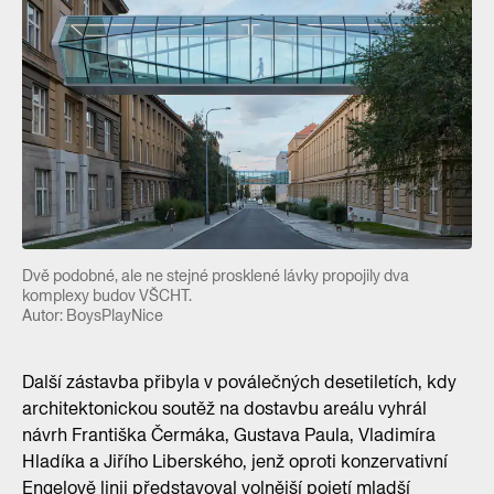
Dvě podobné, ale ne stejné prosklené lávky propojily dva
komplexy budov VŠCHT.
Autor: BoysPlayNice
Další zástavba přibyla v poválečných desetiletích, kdy
architektonickou soutěž na dostavbu areálu vyhrál
návrh Františka Čermáka, Gustava Paula, Vladimíra
Hladíka a Jiřího Liberského, jenž oproti konzervativní
Engelově linii představoval volnější pojetí mladší