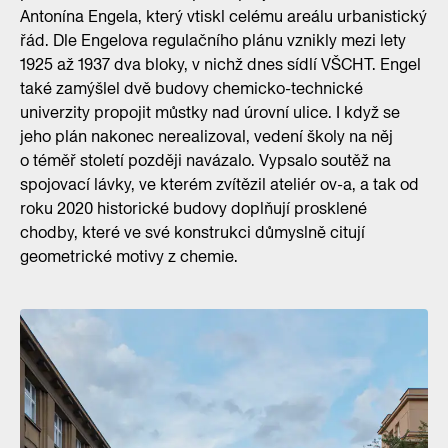
Antonína Engela, který vtiskl celému areálu urbanistický
řád. Dle Engelova regulačního plánu vznikly mezi lety
1925 až 1937 dva bloky, v nichž dnes sídlí VŠCHT. Engel
také zamýšlel dvě budovy chemicko-technické
univerzity propojit můstky nad úrovní ulice. I když se
jeho plán nakonec nerealizoval, vedení školy na něj
o téměř století později navázalo. Vypsalo soutěž na
spojovací lávky, ve kterém zvítězil ateliér ov-a, a tak od
roku 2020 historické budovy doplňují prosklené
chodby, které ve své konstrukci důmyslně citují
geometrické motivy z chemie.