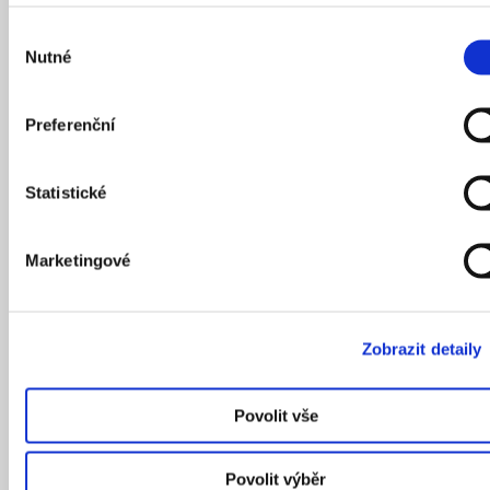
Výběr
Nutné
souhlasu
Preferenční
Statistické
Marketingové
Zobrazit detaily
Budova Arcibiskupského semináře dnes slouží Katolické
teologické fakultě.
Autor: Kateřina Hubertová
Povolit vše
Naše trasa pokračuje přes tramvajové koleje na
Povolit výběr