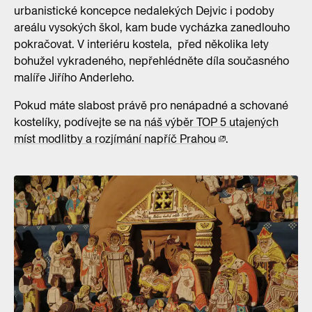
urbanistické koncepce nedalekých Dejvic i podoby
areálu vysokých škol, kam bude vycházka zanedlouho
pokračovat. V interiéru kostela, před několika lety
bohužel vykradeného, nepřehlédněte díla současného
malíře Jiřího Anderleho.
Pokud máte slabost právě pro nenápadné a schované
kostelíky, podívejte se na
náš výběr TOP 5 utajených
míst modlitby a rozjímání napříč Prahou
.