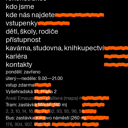
kdo jsme
kde nás najdete
kde nás najdete
vstupenky
vstupenky
děti, školy, rodiče
přístupnost
kavárna, studovna, knihkupectví
kavárna
kariéra
studovn
kontakty
knihkup
pondělí: zavřeno
úterý—neděle: 9.00—21.00
vstup zdarma
pondělí:
Vyšehradská 51, Praha 2
zavřeno
Areál Emauzského kláštera (mapa)
úterý—
Vyšehradská
Tram: zastávka Moráň (140 m)
neděle: 9.00
51, Praha 2
2, 3, 10, 14, 16, 18, 24, 92, 93, 95, 96, 98.
—21.00
Areál
Tram:
Bus: zastávka Karlovo náměstí (260 m)
vstup
Emauzského
zastávka
176, 904, 907, 908, 910.
zdarma
Bus: zastávka
kláštera
Moráň