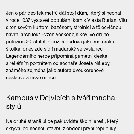
Jen o pár desítek metrů dál stojí dům, který si nechal
v roce 1937 vystavět populární komik Vlasta Burian. Vilu
s tenisovým kurtem, bazénem, střelnicí a tělocvičnou
navrhl architekt Evžen Voskobojnikov. Ve druhé
polovině 20. století sloužila budova jako mateřská
školka, dnes zde sídlí maďarský velvyslanec.
Legendárního herce připomíná pamětní deska
s reliéfním portrétem od sochaře Josefa Nálepy,
známého zejména jako autora dvoukorunové
československé mince.
Kampus v Dejvicích s tváří mnoha
stylů
Na druhé straně ulice pak uvidíte školní areál, který
skrývá jedinečnou stavbu z období první republiky.