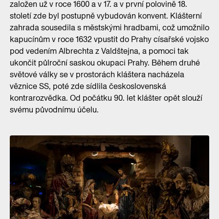
založen už v roce 1600 a v 17. a v první polovině 18.
století zde byl postupně vybudován konvent. Klášterní
zahrada sousedila s městskými hradbami, což umožnilo
kapucínům v roce 1632 vpustit do Prahy císařské vojsko
pod vedením Albrechta z Valdštejna, a pomoci tak
ukončit půlroční saskou okupaci Prahy. Během druhé
světové války se v prostorách kláštera nacházela
věznice SS, poté zde sídlila československá
kontrarozvědka. Od počátku 90. let klášter opět slouží
svému původnímu účelu.