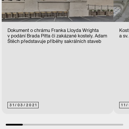
Dokument o chrámu Franka Lloyda Wrighta
Kost
v podání Brada Pitta či zakázané kostely. Adam
a sv
Štěch představuje příběhy sakrálních staveb
31
/
03
/
2021
11
/