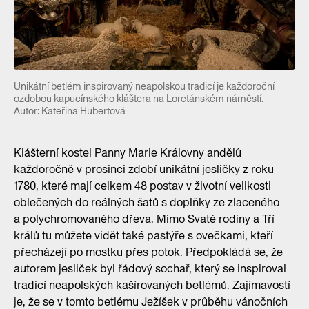
Unikátní betlém inspirovaný neapolskou tradicí je každoroční
ozdobou kapucínského kláštera na Loretánském náměstí.
Autor: Kateřina Hubertová
Klášterní kostel Panny Marie Královny andělů
každoročně v prosinci zdobí unikátní jesličky z roku
1780, které mají celkem 48 postav v životní velikosti
oblečených do reálných šatů s doplňky ze zlaceného
a polychromovaného dřeva. Mimo Svaté rodiny a Tří
králů tu můžete vidět také pastýře s ovečkami, kteří
přecházejí po mostku přes potok. Předpokládá se, že
autorem jesliček byl řádový sochař, který se inspiroval
tradicí neapolských kašírovaných betlémů. Zajímavostí
je, že se v tomto betlému Ježíšek v průběhu vánočních