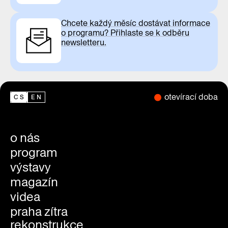
Chcete každý měsíc dostávat informace
o programu? Přihlaste se k odběru
newsletteru.
otevírací doba
CS
EN
o nás
program
výstavy
magazín
videa
praha zítra
rekonstrukce