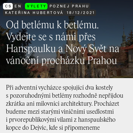
CS
EN
VÝLETY
POZNEJ PRAHU
KATEŘINA HUBERTOVÁ
18
/
12
/
2021
Od betlému k betlému.
Vydejte se s námi přes
Hanspaulku a Nový Svět na
vánoční procházku Prahou
Při adventní vycházce spojující dva kostely
s pozoruhodnými betlémy rozhodně nepřijdou
zkrátka ani milovníci architektury. Procházet
budeme mezi starými viničními usedlostmi
i prvorepublikovými vilami z hanspaulského
kopce do Dejvic, kde si připomeneme