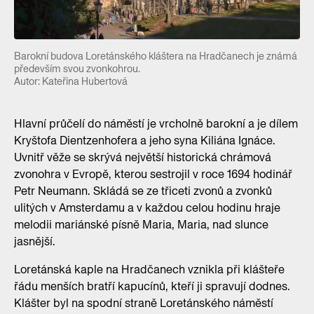
Barokní budova Loretánského kláštera na Hradčanech je známá
především svou zvonkohrou.
Autor: Kateřina Hubertová
Hlavní průčelí do náměstí je vrcholně barokní a je dílem
Kryštofa Dientzenhofera a jeho syna Kiliána Ignáce.
Uvnitř věže se skrývá největší historická chrámová
zvonohra v Evropě, kterou sestrojil v roce 1694 hodinář
Petr Neumann. Skládá se ze třiceti zvonů a zvonků
ulitých v Amsterdamu a v každou celou hodinu hraje
melodii mariánské písně Maria, Maria, nad slunce
jasnější.
Loretánská kaple na Hradčanech vznikla při klášteře
řádu menších bratří kapucínů, kteří ji spravují dodnes.
Klášter byl na spodní straně Loretánského náměstí