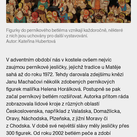
Figurky do perníkového betléma vznikají každoročně, některé
z nich jsou uchovány pro další vystavování.
Autor: Kateřina Hubertová
V adventním období nás v kostele ovšem nejvíc
zaujmou perníkové jesličky, jejichž tradice u Matěje
sahá až do roku 1972. Tehdy darovala zdejšímu knězi
Janu Machačovi několik zdobených perníkových
figurek malířka Helena Horálková. Postupně se pak
začal perníkový betlém rozšiřovat. Autorka přitom ráda
zobrazovala lidové kroje z různých oblastí
Československa, například z Valašska, Domažlicka,
Oravy, Náchodska, Plzeňska, z jižní Moravy či
z Chodska. V době své největší slávy měly jesličky přes
300 figurek. Od roku 2002 betlém peče a zdobí