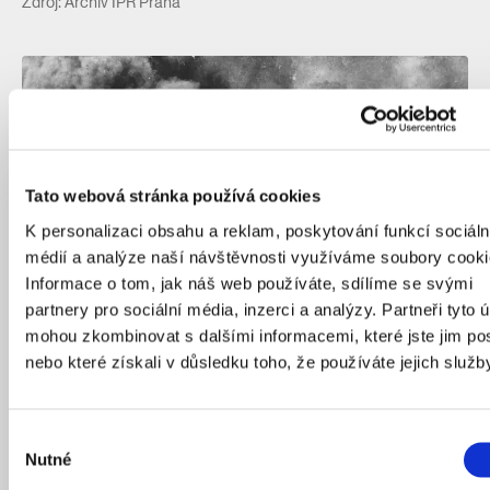
Zdroj: Archiv IPR Praha
Tato webová stránka používá cookies
K personalizaci obsahu a reklam, poskytování funkcí sociáln
médií a analýze naší návštěvnosti využíváme soubory cooki
Informace o tom, jak náš web používáte, sdílíme se svými
partnery pro sociální média, inzerci a analýzy. Partneři tyto 
mohou zkombinovat s dalšími informacemi, které jste jim pos
nebo které získali v důsledku toho, že používáte jejich služb
Požár libeňské lokomotivky Praga na Českomoravské po náletu
v březnu 1945. Útok na ČKD byl plánovaný a měl zničit vojenskou
techniku.
Zdroj: Archiv IPR Praha
Výběr
Nutné
souhlasu