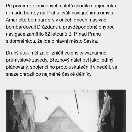
Při prvním ze zmíněných náletů shodila spojenecká
armáda bomby na Prahu kvůli navigačnímu omylu.
Americké bombardéry v oněch dnech masivně
bombardovali Drážďany a pravděpodobně chybou
navigace zamířilo 62 letounů B-17 nad Prahu
s domněnkou, že jde o hlavní město Saska.
Druhý útok měl za cíl zničit vojensky významné
průmyslové závody. Březnový nálet byl jako jediný
plánovaný, spojenci ho proto uskutečnili v neděli, ve
snaze ohrozit co nejméně české dělníky.