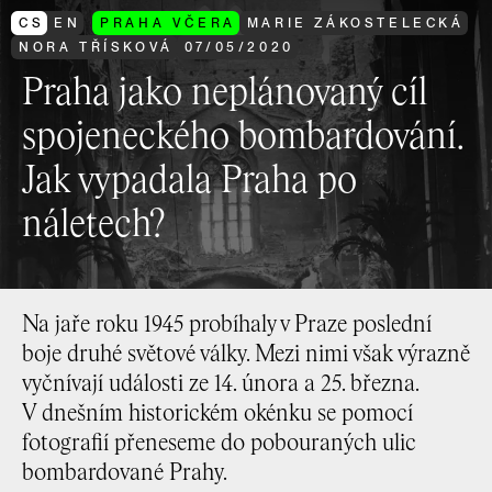
CS
EN
PRAHA VČERA
MARIE ZÁKOSTELECKÁ
NORA TŘÍSKOVÁ
07
/
05
/
2020
Praha jako neplánovaný cíl
spojeneckého bombardování.
Jak vypadala Praha po
náletech?
Na jaře roku 1945 probíhaly v Praze poslední
boje druhé světové války. Mezi nimi však výrazně
vyčnívají události ze 14. února a 25. března.
V dnešním historickém okénku se pomocí
fotografií přeneseme do pobouraných ulic
bombardované Prahy.