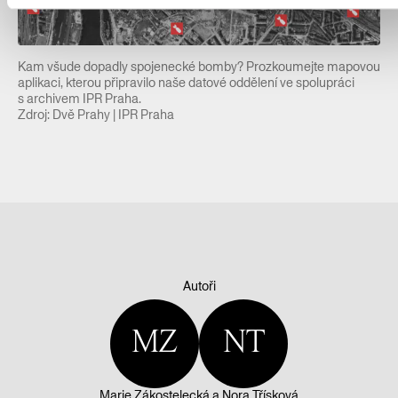
Kam všude dopadly spojenecké bomby? Prozkoumejte mapovou
aplikaci, kterou připravilo naše datové oddělení ve spolupráci
s archivem IPR Praha.
Zdroj: Dvě Prahy | IPR Praha
Autoři
MZ
NT
Marie Zákostelecká
a
Nora Třísková