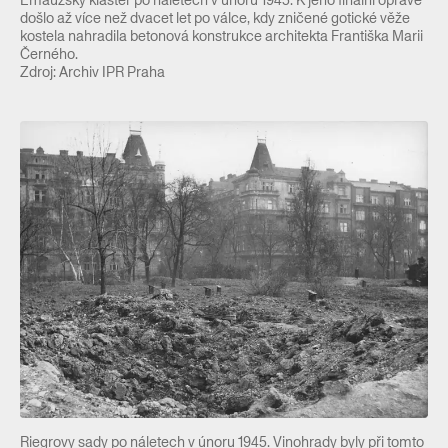
Emauzský klášter po náletech v únoru 1945. K jeho finální opravě
došlo až více než dvacet let po válce, kdy zničené gotické věže
kostela nahradila betonová konstrukce architekta Františka Marii
Černého.
Zdroj: Archiv IPR Praha
Riegrovy sady po náletech v únoru 1945. Vinohrady byly při tomto