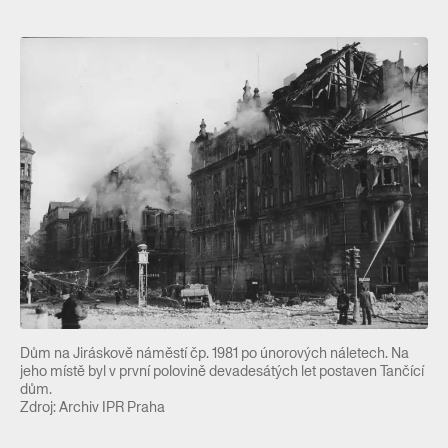
Dům na Jiráskově náměstí čp. 1981 po únorových náletech. Na
jeho místě byl v první polovině devadesátých let postaven Tančící
dům.
Zdroj: Archiv IPR Praha