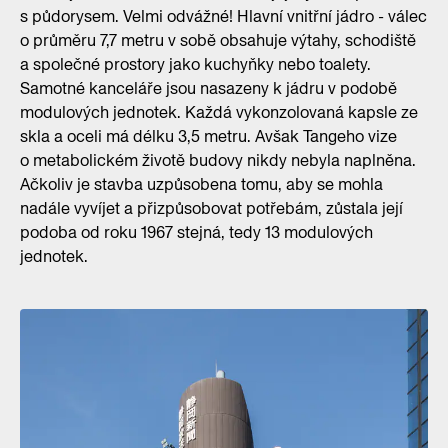
s půdorysem. Velmi odvážné! Hlavní vnitřní jádro - válec
o průměru 7,7 metru v sobě obsahuje výtahy, schodiště
a společné prostory jako kuchyňky nebo toalety.
Samotné kanceláře jsou nasazeny k jádru v podobě
modulových jednotek. Každá vykonzolovaná kapsle ze
skla a oceli má délku 3,5 metru. Avšak Tangeho vize
o metabolickém životě budovy nikdy nebyla naplněna.
Ačkoliv je stavba uzpůsobena tomu, aby se mohla
nadále vyvíjet a přizpůsobovat potřebám, zůstala její
podoba od roku 1967 stejná, tedy 13 modulových
jednotek.