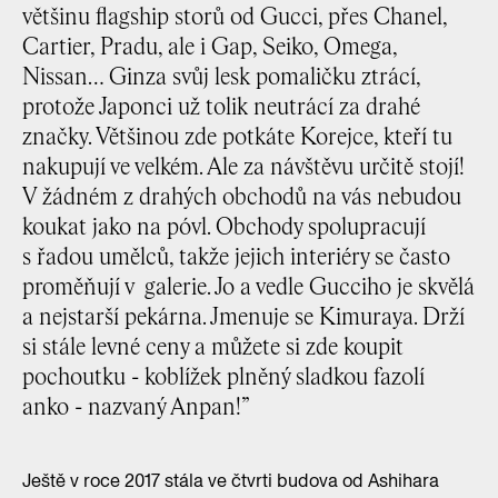
většinu flagship storů od Gucci, přes Chanel,
Cartier, Pradu, ale i Gap, Seiko, Omega,
Nissan… Ginza svůj lesk pomaličku ztrácí,
protože Japonci už tolik neutrácí za drahé
značky. Většinou zde potkáte Korejce, kteří tu
nakupují ve velkém. Ale za návštěvu určitě stojí!
V žádném z drahých obchodů na vás nebudou
koukat jako na póvl. Obchody spolupracují
s řadou umělců, takže jejich interiéry se často
proměňují v galerie. Jo a vedle Gucciho je skvělá
a nejstarší pekárna. Jmenuje se Kimuraya. Drží
si stále levné ceny a můžete si zde koupit
pochoutku - koblížek plněný sladkou fazolí
anko - nazvaný Anpan!”
Ještě v roce 2017 stála ve čtvrti budova od Ashihara