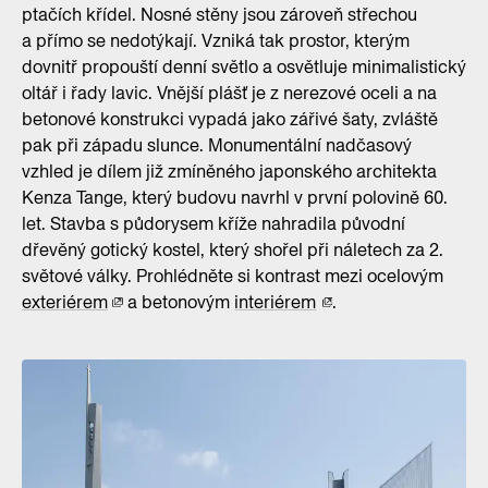
ptačích křídel. Nosné stěny jsou zároveň střechou
a přímo se nedotýkají. Vzniká tak prostor, kterým
dovnitř propouští denní světlo a osvětluje minimalistický
oltář i řady lavic. Vnější plášť je z nerezové oceli a na
betonové konstrukci vypadá jako zářivé šaty, zvláště
pak při západu slunce. Monumentální nadčasový
vzhled je dílem již zmíněného japonského architekta
Kenza Tange, který budovu navrhl v první polovině 60.
let. Stavba s půdorysem kříže nahradila původní
dřevěný gotický kostel, který shořel při náletech za 2.
světové války. Prohlédněte si kontrast mezi ocelovým
exteriérem
a betonovým
interiérem
.