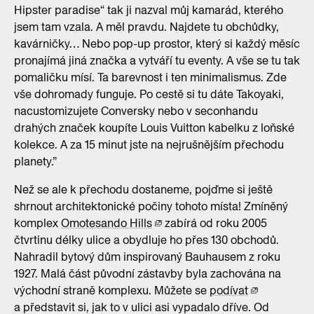
Hipster paradise“ tak ji nazval můj kamarád, kterého
jsem tam vzala. A měl pravdu. Najdete tu obchůdky,
kavárničky… Nebo pop-up prostor, který si každý měsíc
pronajímá jiná značka a vytváří tu eventy. A vše se tu tak
pomaličku mísí. Ta barevnost i ten minimalismus. Zde
vše dohromady funguje. Po cestě si tu dáte Takoyaki,
nacustomizujete Conversky nebo v seconhandu
drahých značek koupíte Louis Vuitton kabelku z loňské
kolekce. A za 15 minut jste na nejrušnějším přechodu
planety.”
Než se ale k přechodu dostaneme, pojďme si ještě
shrnout architektonické počiny tohoto místa! Zmíněný
komplex
Omotesando Hills
zabírá od roku 2005
čtvrtinu délky ulice a obydluje ho přes 130 obchodů.
Nahradil bytový dům inspirovaný Bauhausem z roku
1927. Malá část původní zástavby byla zachována na
východní straně komplexu. Můžete se
podívat
a představit si, jak to v ulici asi vypadalo dříve. Od