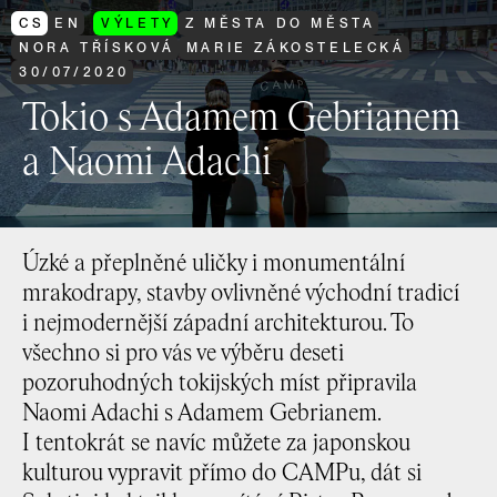
CS
EN
VÝLETY
Z MĚSTA DO MĚSTA
NORA TŘÍSKOVÁ
MARIE ZÁKOSTELECKÁ
30
/
07
/
2020
Tokio s Adamem Gebrianem
a Naomi Adachi
Úzké a přeplněné uličky i monumentální
mrakodrapy, stavby ovlivněné východní tradicí
i nejmodernější západní architekturou. To
všechno si pro vás ve výběru deseti
pozoruhodných tokijských míst připravila
Naomi Adachi s Adamem Gebrianem.
I tentokrát se navíc můžete za japonskou
kulturou vypravit přímo do CAMPu, dát si