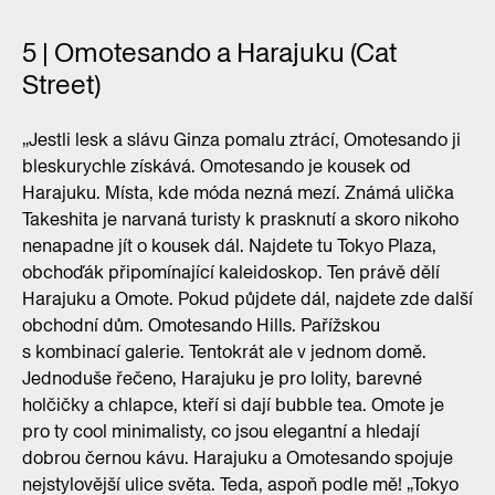
5 | Omotesando a Harajuku (Cat
Street)
„Jestli lesk a slávu Ginza pomalu ztrácí, Omotesando ji
bleskurychle získává. Omotesando je kousek od
Harajuku. Místa, kde móda nezná mezí. Známá ulička
Takeshita je narvaná turisty k prasknutí a skoro nikoho
nenapadne jít o kousek dál. Najdete tu Tokyo Plaza,
obchoďák připomínající kaleidoskop. Ten právě dělí
Harajuku a Omote. Pokud půjdete dál, najdete zde další
obchodní dům. Omotesando Hills. Pařížskou
s kombinací galerie. Tentokrát ale v jednom domě.
Jednoduše řečeno, Harajuku je pro lolity, barevné
holčičky a chlapce, kteří si dají bubble tea. Omote je
pro ty cool minimalisty, co jsou elegantní a hledají
dobrou černou kávu. Harajuku a Omotesando spojuje
nejstylovější ulice světa. Teda, aspoň podle mě! „Tokyo