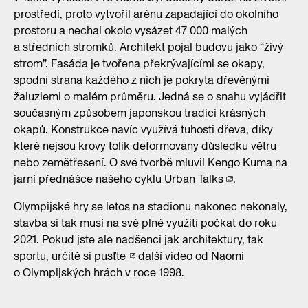
prostředí, proto vytvořil arénu zapadající do okolního
prostoru a nechal okolo vysázet 47 000 malých
a středních stromků. Architekt pojal budovu jako “živý
strom”. Fasáda je tvořena překrývajícími se okapy,
spodní strana každého z nich je pokryta dřevěnými
žaluziemi o malém průměru. Jedná se o snahu vyjádřit
současným způsobem japonskou tradici krásných
okapů. Konstrukce navíc využívá tuhosti dřeva, díky
které nejsou krovy tolik deformovány důsledku větru
nebo zemětřesení. O své tvorbě mluvil Kengo Kuma na
jarní přednášce našeho cyklu
Urban Talks
.
Olympijské hry se letos na stadionu nakonec nekonaly,
stavba si tak musí na své plné využití počkat do roku
2021. Pokud jste ale nadšenci jak architektury, tak
sportu, určitě si
pusťte
další video od Naomi
o Olympijských hrách v roce 1998.