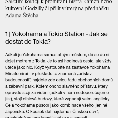
Saketini koktejl k promítání Bistra Ramen nebo
kultovní Godzilly či přijít v úterý na přednášku
Adama Štěcha.
1 | Yokohama a Tokio Station - Jak se
dostat do Tokia?
Ačkoli je Yokohama samostatným městem, dá se do ní
dojet metrem z Tokia. Je to asi hodinová cesta, ale vždy
uteče jako nic. Když vystoupíte na zastávce Yokohama
Minatomirai - v překladu to znamená „přístav
budoucnosti“, najdete zde celou řadu obchodních domů
a zábavní park. Kolem onoho slavného přístavu, který
opravdu stojí za vidění (ačkoli v něm nedoporučujeme
jíst), stojí cihlové budovy, které vypadají velmi anglicky.
Celá Yokohama působí jako kombinace všeho, jen né
Japonska. O kousek dál najdeme i Čínskou čtvrť,
pravidelně se tam konají svátky a slavnosti.