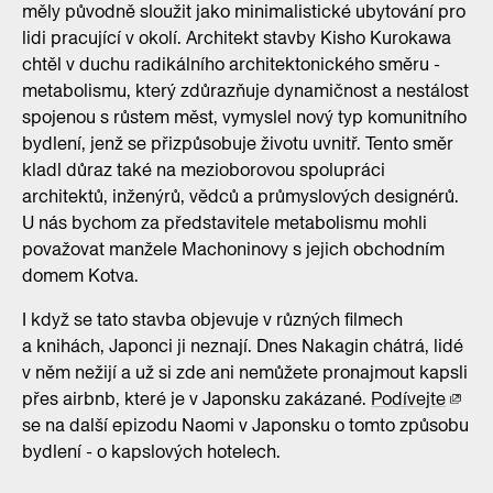
měly původně sloužit jako minimalistické ubytování pro
lidi pracující v okolí. Architekt stavby Kisho Kurokawa
chtěl v duchu radikálního architektonického směru -
metabolismu, který zdůrazňuje dynamičnost a nestálost
spojenou s růstem měst, vymyslel nový typ komunitního
bydlení, jenž se přizpůsobuje životu uvnitř. Tento směr
kladl důraz také na mezioborovou spolupráci
architektů, inženýrů, vědců a průmyslových designérů.
U nás bychom za představitele metabolismu mohli
považovat manžele Machoninovy s jejich obchodním
domem Kotva.
I když se tato stavba objevuje v různých filmech
a knihách, Japonci ji neznají. Dnes Nakagin chátrá, lidé
v něm nežijí a už si zde ani nemůžete pronajmout kapsli
přes airbnb, které je v Japonsku zakázané.
Podívejte
se na další epizodu Naomi v Japonsku o tomto způsobu
bydlení - o kapslových hotelech.