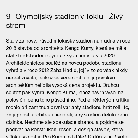
9 | Olympijský stadion v Tokiu - Živý
strom
Starý za nový. Původní tokijský stadion nahradila v roce
2018 stavba od architekta Kengo Kumy, která se měla
stát středobodem olympijských her v Tokiu 2020.
Architektonickou soutěž na novou podobu stadionu
vyhrála v roce 2012 Zaha Hadid, její vize se však nikdy
nerealizovala, jelikož se veřejnosti ani japonským
architektům nelíbila vysoká cena projektu. Druhou
soutěž pak vyhrál Kengo Kuma, jehož návrh vyšel na
poloviční cenu toho původního. Podle některých kritiků
mohlo při zamítnutí první varianty stadionu hrát roli i to,
že japonští architekti nechtěli, aby stadion dělala žena
cizinka. Nechme ale spekulace stranou a pojďme se
podívat na konstrukční řešení a design stavby, která
v Tokiu vyrostla. Pro Kumu byl důležitý důraz na životní