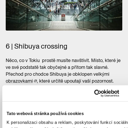
6 | Shibuya crossing
Něco, co v Tokiu prostě musíte navštívit. Místo, které je
ve své podstatě tak obyčejné a přitom tak slavné.
Přechod pro chodce Shibuya je obklopen velkými
obrazovkami
, které určitě upoutají vaší pozornost.
Možná si můžete připadat jako na
Times Square
? Po
chvíli je ale třeba přestat se dívat vzhůru a obrátit svou
pozornost na to nejdůležitější. Lidi na přechodu. Na
tomto místě neustále proudí davy tam a zpět po směru
Tato webová stránka používá cookies
a proti směru a pak se najednou všechno zastaví.
Červená na semaforu zastaví masy, které se začnou
K personalizaci obsahu a reklam, poskytování funkcí sociáln