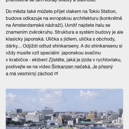
Do města také můžete přijet vlakem na Tokio Station,
budova odkazuje na evropskou architekturu (konkrétně
na Amsterdamské nádraží). Uvnitř najdete halu se
znamením zvěrokruhu. Struktura a systém budovy je ale
klasicky japonská. Ulička s jídlem, ulička s obchody,
dárky… Odjíždí odtud shinkanseny. A do shinkansenu si
vždy musíte vzít speciální japonskou svačinu
v krabičce - ekiben! Zjistěte, jaká je jízda v rychlovlaku,
podívejte se na video
Šinkanzen nečeká. Je přesný
a má vesmírný záchod
!