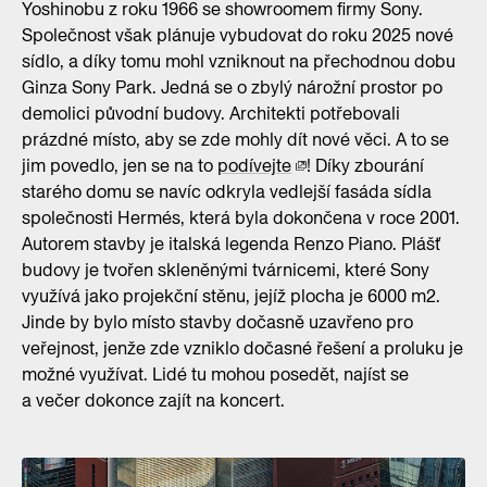
Yoshinobu z roku 1966 se showroomem firmy Sony.
Společnost však plánuje vybudovat do roku 2025 nové
sídlo, a díky tomu mohl vzniknout na přechodnou dobu
Ginza Sony Park. Jedná se o zbylý nárožní prostor po
demolici původní budovy. Architekti potřebovali
prázdné místo, aby se zde mohly dít nové věci. A to se
jim povedlo, jen se na to
podívejte
! Díky zbourání
starého domu se navíc odkryla vedlejší fasáda sídla
společnosti Hermés, která byla dokončena v roce 2001.
Autorem stavby je italská legenda Renzo Piano. Plášť
budovy je tvořen skleněnými tvárnicemi, které Sony
využívá jako projekční stěnu, jejíž plocha je 6000 m2.
Jinde by bylo místo stavby dočasně uzavřeno pro
veřejnost, jenže zde vzniklo dočasné řešení a proluku je
možné využívat. Lidé tu mohou posedět, najíst se
a večer dokonce zajít na koncert.