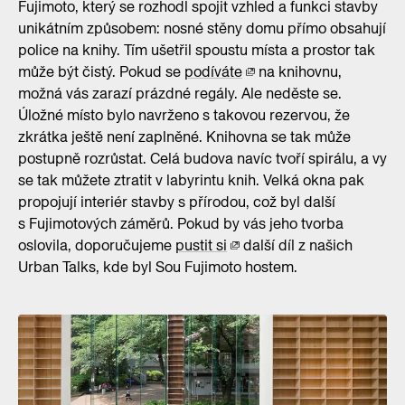
Fujimoto, který se rozhodl spojit vzhled a funkci stavby
unikátním způsobem: nosné stěny domu přímo obsahují
police na knihy. Tím ušetřil spoustu místa a prostor tak
může být čistý. Pokud se
podíváte
na knihovnu,
možná vás zarazí prázdné regály. Ale neděste se.
Úložné místo bylo navrženo s takovou rezervou, že
zkrátka ještě není zaplněné. Knihovna se tak může
postupně rozrůstat. Celá budova navíc tvoří spirálu, a vy
se tak můžete ztratit v labyrintu knih. Velká okna pak
propojují interiér stavby s přírodou, což byl další
s Fujimotových záměrů. Pokud by vás jeho tvorba
oslovila, doporučujeme
pustit si
další díl z našich
Urban Talks, kde byl Sou Fujimoto hostem.