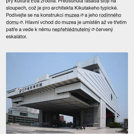
prý kultura Eda zrodila. Předsunutá fasáda stojí na
sloupech, což je pro architekta Kikutakeho typické.
Podívejte se na konstrukci
muzea
a jeho
rodinného
domu
. Hlavní vchod do muzea je umístěn až ve třetím
patře a vede k němu
nepřehlédnutelný
červený
eskalátor.