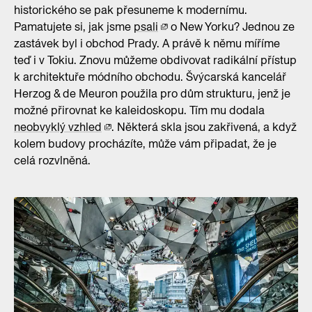
historického se pak přesuneme k modernímu.
Pamatujete si, jak jsme
psali
o New Yorku? Jednou ze
zastávek byl i obchod Prady. A právě k němu míříme
teď i v Tokiu. Znovu můžeme obdivovat radikální přístup
k architektuře módního obchodu. Švýcarská kancelář
Herzog & de Meuron použila pro dům strukturu, jenž je
možné přirovnat ke kaleidoskopu. Tím mu dodala
neobvyklý vzhled
. Některá skla jsou zakřivená, a když
kolem budovy procházíte, může vám připadat, že je
celá rozvlněná.