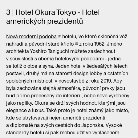
3 | Hotel Okura Tokyo - Hotel
amerických prezidentů
Nová moderní podoba
hotelu, ve které skleněná věž
nahradila
původní staré křídlo
z roku 1962. Jméno
architekta Yoshiro Taniguchi můžete zaslechnout
v souvislosti s oběma hotelovými podobami - jedná
se totiž o otce a syna. Jeden hotel v šedesátých letech
postavil, druhý má na starosti design lobby a ostatních
společných místností v novostavbě z roku 2019. Aby
byla zachována stejná atmosféra, původní prvky jsou
buď přímo přeneseny do interiéru, nebo nově vyrobeny
jako repliky. Okura se drží svých hodnot, kterými jsou
elegance a luxus. Také proto je hotel známý jako místo,
kde se ubytovávají nejen američtí prezidenti
a diplomaté na svých cestách do Japonska. Vysoké
standardy hotelu si pak mohou užít ve vyhlášeném