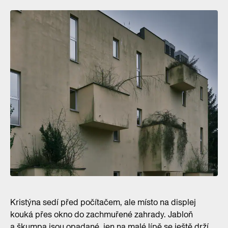
Kristýna sedí před počítačem, ale místo na displej
kouká přes okno do zachmuřené zahrady. Jabloň
a škumpa jsou opadané, jen na malé lípě se ještě drží