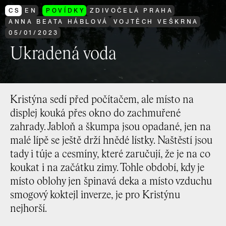
CS
EN
POVÍDKY
ZDIVOČELÁ PRAHA
ANNA BEATA HÁBLOVÁ
VOJTĚCH VEŠKRNA
05
/
01
/
2023
Ukradená voda
Kristýna sedí před počítačem, ale místo na
displej kouká přes okno do zachmuřené
zahrady. Jabloň a škumpa jsou opadané, jen na
malé lípě se ještě drží hnědé lístky. Naštěstí jsou
tady i túje a cesmíny, které zaručují, že je na co
koukat i na začátku zimy. Tohle období, kdy je
místo oblohy jen špinavá deka a místo vzduchu
smogový koktejl inverze, je pro Kristýnu
nejhorší.