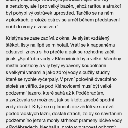
a penziony, ale i pro velký bazén, jehož raritou a atrakcí
byl pohyblivý ostrůvek uprostřed. Tančilo se na něm
v plavkách, protože ostrov se uměl během představení
nořit do vody a zase ven.“
Kristýna se zase zadívá z okna. Je slyšet vzdálený
štěkot, listy na lípě se mihotají. Vrátí se k napsanému
odstavci, znovu si ho přečte a pak se rozhodne začít
jinak: „Spotřeba vody v Klánovicích byla velká. Všechny
místní penziony a vily byly vybaveny koupelnami
s velkými vanami a jako zdroj vody sloužily studny,
které se rychle vyčerpaly. V první polovině dvacátého
století se věřilo, že pod Klánovicemi musí být velké
podzemní jezero, které sahá až k Poděbradům,
a zvažovala se možnost, jak se k této zásobě spodní
vody dostat. Když se o plánech dozvěděli ve správě
poděbradských lázní, dostali strach, že by se navrtáním
podzemního jezera mohly strhnout prameny léčivé vody
v Poděbradech. Nechali si proto vypracovat odborný