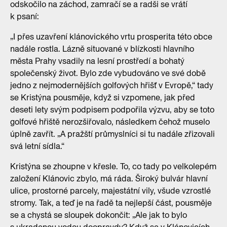
odskočilo na záchod, zamračí se a radši se vrátí
k psaní:
„I přes uzavření klánovického vrtu prosperita této obce
nadále rostla. Lázně situované v blízkosti hlavního
města Prahy vsadily na lesní prostředí a bohatý
společenský život. Bylo zde vybudováno ve své době
jedno z nejmodernějších golfových hřišť v Evropě,“ tady
se Kristýna pousměje, když si vzpomene, jak před
deseti lety svým podpisem podpořila výzvu, aby se toto
golfové hřiště nerozšiřovalo, následkem čehož muselo
úplně zavřít. „A pražští průmyslníci si tu nadále zřizovali
svá letní sídla.“
Kristýna se zhoupne v křesle. To, co tady po velkolepém
založení Klánovic zbylo, má ráda. Široký bulvár hlavní
ulice, prostorné parcely, majestátní vily, všude vzrostlé
stromy. Tak, a teď je na řadě ta nejlepší část, pousměje
se a chystá se sloupek dokončit: „Ale jak to bylo