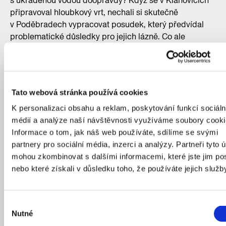
s ukradenou vodou doopravdy? Když se v Klánovicích
připravoval hloubkový vrt, nechali si skutečně
v Poděbradech vypracovat posudek, který předvídal
problematické důsledky pro jejich lázně. Co ale
způsobilo, že se voda v Poděbradech po otevření
klánovického vrtu opravdu ztratila? Zapříčinila to
dohoda s tamním strojmistrem, který dostal úplatek za
to, že v Poděbradech zastaví přívod vody do lázní
Tato webová stránka používá cookies
v době, kdy mělo probíhat jednání poděbradských
a klánovických představitelů. A jak bylo posléze
K personalizaci obsahu a reklam, poskytování funkcí sociáln
zapsáno v klánovické kronice, dostal za to deset tisíc
médií a analýze naší návštěvnosti využíváme soubory cooki
korun.“
Informace o tom, jak náš web používáte, sdílíme se svými
partnery pro sociální média, inzerci a analýzy. Partneři tyto 
mohou zkombinovat s dalšími informacemi, které jste jim pos
nebo které získali v důsledku toho, že používáte jejich služb
Výběr
Nutné
souhlasu