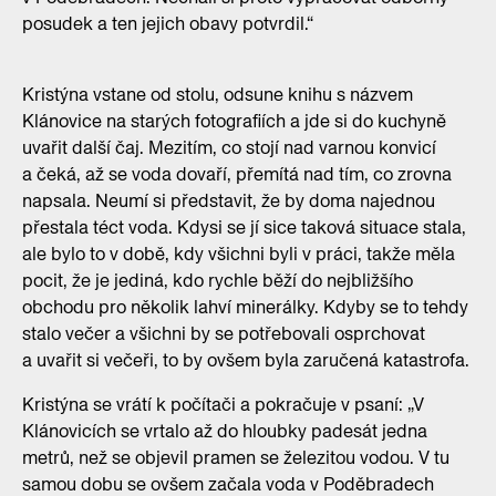
posudek a ten jejich obavy potvrdil.“
Kristýna vstane od stolu, odsune knihu s názvem
Klánovice na starých fotografiích a jde si do kuchyně
uvařit další čaj. Mezitím, co stojí nad varnou konvicí
a čeká, až se voda dovaří, přemítá nad tím, co zrovna
napsala. Neumí si představit, že by doma najednou
přestala téct voda. Kdysi se jí sice taková situace stala,
ale bylo to v době, kdy všichni byli v práci, takže měla
pocit, že je jediná, kdo rychle běží do nejbližšího
obchodu pro několik lahví minerálky. Kdyby se to tehdy
stalo večer a všichni by se potřebovali osprchovat
a uvařit si večeři, to by ovšem byla zaručená katastrofa.
Kristýna se vrátí k počítači a pokračuje v psaní: „V
Klánovicích se vrtalo až do hloubky padesát jedna
metrů, než se objevil pramen se železitou vodou. V tu
samou dobu se ovšem začala voda v Poděbradech