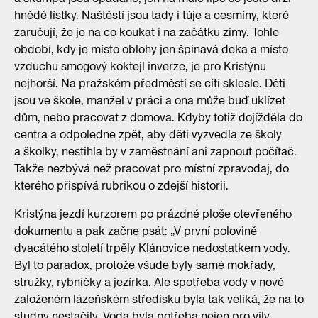
hnědé lístky. Naštěstí jsou tady i túje a cesmíny, které
zaručují, že je na co koukat i na začátku zimy. Tohle
období, kdy je místo oblohy jen špinavá deka a místo
vzduchu smogový koktejl inverze, je pro Kristýnu
nejhorší. Na pražském předměstí se cítí sklesle. Děti
jsou ve škole, manžel v práci a ona může buď uklízet
dům, nebo pracovat z domova. Kdyby totiž dojížděla do
centra a odpoledne zpět, aby děti vyzvedla ze školy
a školky, nestihla by v zaměstnání ani zapnout počítač.
Takže nezbývá než pracovat pro místní zpravodaj, do
kterého přispívá rubrikou o zdejší historii.
Kristýna jezdí kurzorem po prázdné ploše otevřeného
dokumentu a pak začne psát: „V první polovině
dvacátého století trpěly Klánovice nedostatkem vody.
Byl to paradox, protože všude byly samé mokřady,
stružky, rybníčky a jezírka. Ale spotřeba vody v nově
založeném lázeňském středisku byla tak veliká, že na to
studny nestačily. Voda byla potřeba nejen pro vily