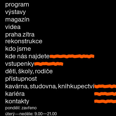
program
výstavy
magazín
videa
praha zítra
rekonstrukce
kdo jsme
kde nás najdete
kde nás najdete
vstupenky
vstupenky
děti, školy, rodiče
přístupnost
kavárna, studovna, knihkupectví
kavárna
kariéra
studovn
kontakty
knihkup
pondělí: zavřeno
úterý—neděle: 9.00—21.00