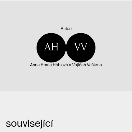
Autoři
AH
VV
Anna Beata Háblová
a
Vojtěch Veškrna
související