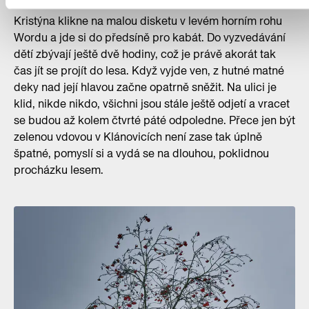
Kristýna klikne na malou disketu v levém horním rohu
Wordu a jde si do předsíně pro kabát. Do vyzvedávání
dětí zbývají ještě dvě hodiny, což je právě akorát tak
čas jít se projít do lesa. Když vyjde ven, z hutné matné
deky nad její hlavou začne opatrně sněžit. Na ulici je
klid, nikde nikdo, všichni jsou stále ještě odjetí a vracet
se budou až kolem čtvrté páté odpoledne. Přece jen být
zelenou vdovou v Klánovicích není zase tak úplně
špatné, pomyslí si a vydá se na dlouhou, poklidnou
procházku lesem.