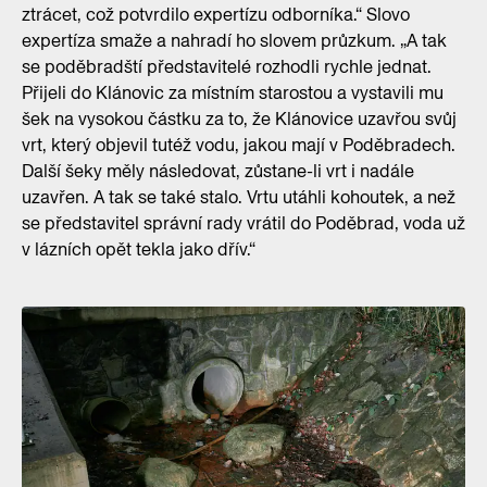
ztrácet, což potvrdilo expertízu odborníka.“ Slovo
expertíza smaže a nahradí ho slovem průzkum. „A tak
se poděbradští představitelé rozhodli rychle jednat.
Přijeli do Klánovic za místním starostou a vystavili mu
šek na vysokou částku za to, že Klánovice uzavřou svůj
vrt, který objevil tutéž vodu, jakou mají v Poděbradech.
Další šeky měly následovat, zůstane-li vrt i nadále
uzavřen. A tak se také stalo. Vrtu utáhli kohoutek, a než
se představitel správní rady vrátil do Poděbrad, voda už
v lázních opět tekla jako dřív.“