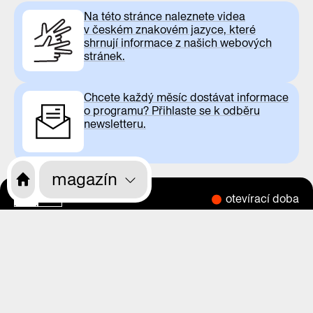
Na této stránce naleznete videa
v českém znakovém jazyce, které
shrnují informace z našich webových
stránek.
Chcete každý měsíc dostávat informace
o programu? Přihlaste se k odběru
newsletteru.
magazín
otevírací doba
CS
EN
o nás
program
výstavy