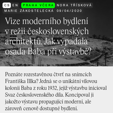
CS
EN
PRAHA VČERA
NORA TŘÍSKOVÁ
MARIE ZÁKOSTELECKÁ
09
/
04
/
2020
Vize moderního bydlení
v režii československých
architektů. Jak vypadala
osada Baba při výstavbě?
Poznáte rozestavěnou čtvrť na snímcích
Františka Illka? Jedná se o unikátní vilovou
kolonii Baba z roku 1932, jejíž výstavbu inicioval
Svaz československého díla. Koncipoval ji
jakožto výstavu propagující moderní, ale
zároveň cenově dostupné bydlení.