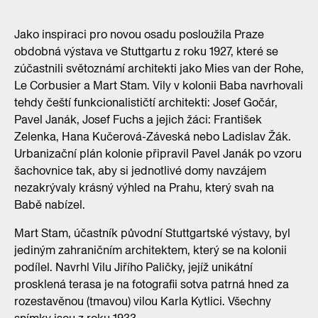
Jako inspiraci pro novou osadu posloužila Praze
obdobná výstava ve Stuttgartu z roku 1927, které se
zúčastnili světoznámí architekti jako Mies van der Rohe,
Le Corbusier a Mart Stam. Vily v kolonii Baba navrhovali
tehdy čeští funkcionalističtí architekti: Josef Gočár,
Pavel Janák, Josef Fuchs a jejich žáci: František
Zelenka, Hana Kučerová-Záveská nebo Ladislav Žák.
Urbanizační plán kolonie připravil Pavel Janák po vzoru
šachovnice tak, aby si jednotlivé domy navzájem
nezakrývaly krásný výhled na Prahu, který svah na
Babě nabízel.
Mart Stam, účastník původní Stuttgartské výstavy, byl
jediným zahraničním architektem, který se na kolonii
podílel. Navrhl Vilu Jiřího Paličky, jejíž unikátní
prosklená terasa je na fotografii sotva patrná hned za
rozestavěnou (tmavou) vilou Karla Kytlici. Všechny