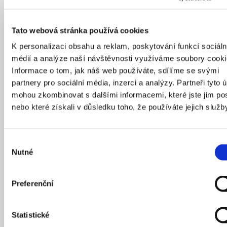
Zdroj: Archiv IPR Praha | 1933
Tato webová stránka používá cookies
A poslední snímek ukazuje regulační plán dle návrhu
K personalizaci obsahu a reklam, poskytování funkcí sociáln
Pavla Janáka, na kterém je vidět “šachovnicová”
médií a analýze naší návštěvnosti využíváme soubory cooki
struktura zástavby.
Informace o tom, jak náš web používáte, sdílíme se svými
partnery pro sociální média, inzerci a analýzy. Partneři tyto 
mohou zkombinovat s dalšími informacemi, které jste jim pos
nebo které získali v důsledku toho, že používáte jejich služb
Výběr
Nutné
souhlasu
Preferenční
Regulační plán kolonie podle návrhu Pavla Janáka.
Statistické
Zdroj: Archiv IPR Praha