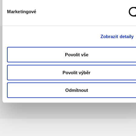
Marketingové
Zobrazit detaily
Autoři
Povolit vše
NT
MZ
Povolit výběr
Odmítnout
Nora Třísková
a
Marie Zákostelecká