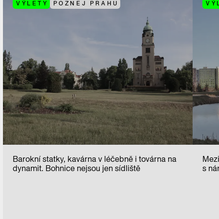
VÝLETY
POZNEJ PRAHU
VÝ
Barokní statky, kavárna v léčebně i továrna na
Mezi
dynamit. Bohnice nejsou jen sídliště
s ná