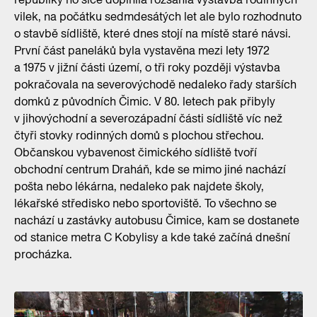
vilek, na počátku sedmdesátých let ale bylo rozhodnuto
o stavbě sídliště, které dnes stojí na místě staré návsi.
První část paneláků byla vystavěna mezi lety 1972
a 1975 v jižní části území, o tři roky později výstavba
pokračovala na severovýchodě nedaleko řady starších
domků z původních Čimic. V 80. letech pak přibyly
v jihovýchodní a severozápadní části sídliště víc než
čtyři stovky rodinných domů s plochou střechou.
Občanskou vybavenost čimického sídliště tvoří
obchodní centrum Draháň, kde se mimo jiné nachází
pošta nebo lékárna, nedaleko pak najdete školy,
lékařské středisko nebo sportoviště. To všechno se
nachází u zastávky autobusu Čimice, kam se dostanete
od stanice metra C Kobylisy a kde také začíná dnešní
procházka.