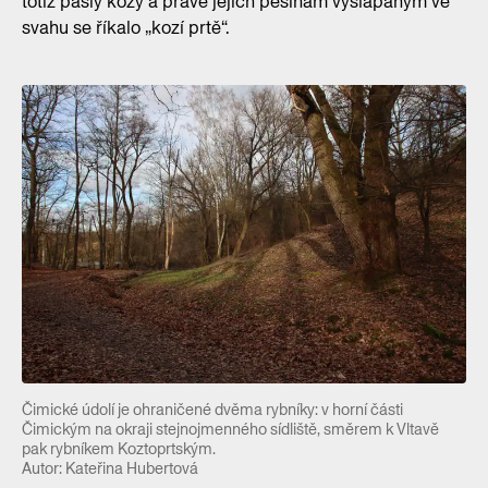
totiž pásly kozy a právě jejich pěšinám vyšlapaným ve
svahu se říkalo „kozí prtě“.
Čimické údolí je ohraničené dvěma rybníky: v horní části
Čimickým na okraji stejnojmenného sídliště, směrem k Vltavě
pak rybníkem Koztoprtským.
Autor: Kateřina Hubertová