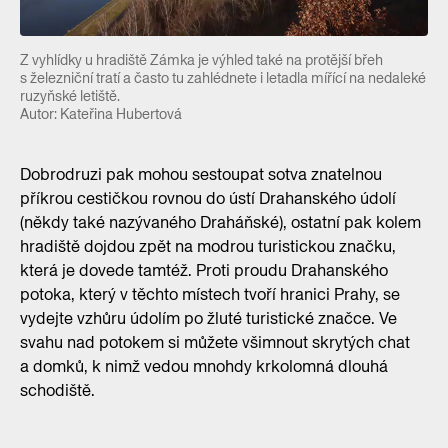
Z vyhlídky u hradiště Zámka je výhled také na protější břeh
s železniční tratí a často tu zahlédnete i letadla mířící na nedaleké
ruzyňské letiště.
Autor: Kateřina Hubertová
Dobrodruzi pak mohou sestoupat sotva znatelnou
příkrou cestičkou rovnou do ústí Drahanského údolí
(někdy také nazývaného Draháňské), ostatní pak kolem
hradiště dojdou zpět na modrou turistickou značku,
která je dovede tamtéž. Proti proudu Drahanského
potoka, který v těchto místech tvoří hranici Prahy, se
vydejte vzhůru údolím po žluté turistické značce. Ve
svahu nad potokem si můžete všimnout skrytých chat
a domků, k nimž vedou mnohdy krkolomná dlouhá
schodiště.