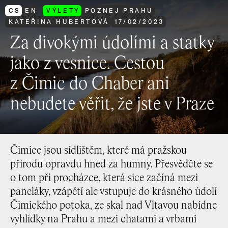
CS
EN
VÝLETY
POZNEJ PRAHU
KATEŘINA HUBERTOVÁ
17
/
02
/
2023
Za divokými údolími a statky
jako z vesnice. Cestou
z Čimic do Chaber ani
nebudete věřit, že jste v Praze
Čimice jsou sídlištěm, které má pražskou
přírodu opravdu hned za humny. Přesvědčte se
o tom při procházce, která sice začíná mezi
paneláky, vzápětí ale vstupuje do krásného údolí
Čimického potoka, ze skal nad Vltavou nabídne
vyhlídky na Prahu a mezi chatami a vrbami