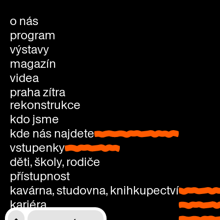
o nás
program
výstavy
magazín
videa
praha zítra
rekonstrukce
kdo jsme
kde nás najdete
kde nás najdete
vstupenky
vstupenky
děti, školy, rodiče
přístupnost
kavárna, studovna, knihkupectví
kavárna
kariéra
studovn
kontakty
knihkup