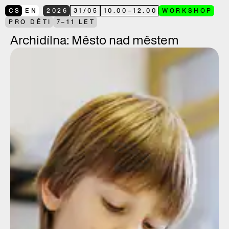
CS
EN
2026
31
/
05
10.00
–
12.00
WORKSHOP
PRO DĚTI
7–11 LET
Archidílna: Město nad městem