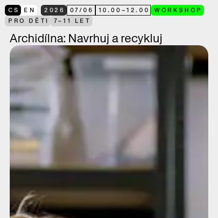
CS
EN
2026
07
/
06
10.00
–
12.00
WORKSHOP
PRO DĚTI
7–11 LET
Archidílna: Navrhuj a recykluj