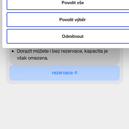
Povolit vše
PRAKTICKÉ INFORMACE
Povolit výběr
Archidílna je otevřená na 2 hodiny, 10.00–12.00.
Program je určen pro děti 7–11 let bez
Odmítnout
doprovodu.
1 rezervace platí pro 1 dítě.
Dorazit můžete i bez rezervace, kapacita je
však omezena.
rezervace