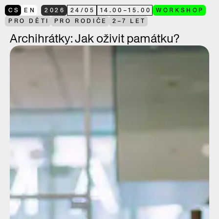
CS
EN
2026
24
/
05
14.00
–
15.00
WORKSHOP
PRO DĚTI
PRO RODIČE
2–7 LET
Archihrátky: Jak oživit památku?