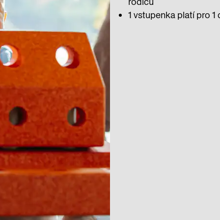
rodičů
1 vstupenka platí pro 