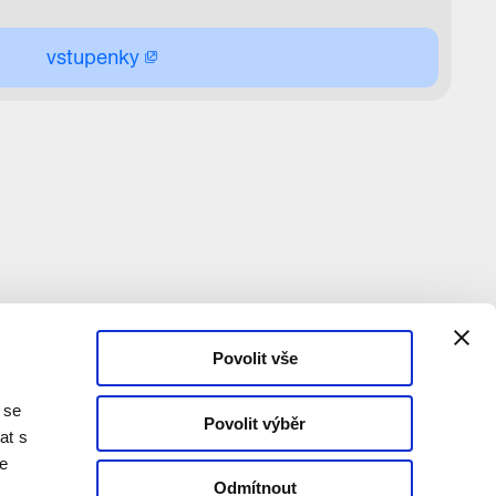
vstupenky
Povolit vše
 se
Povolit výběr
at s
te
Odmítnout