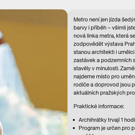
Metro není jen jízda šed
barvy i příběh – všimli js
nová linka metra, která 
zodpovědět výstava Praha
stanou architekti i uměl
zastávek a podzemních st
stavěly v minulosti. Zamě
najdeme místo pro umění. 
rodiče a doprovod jsou p
aktuálních pražských pro
Praktické informace:
Archihrátky trvají 1 hod
Program je určen pro p