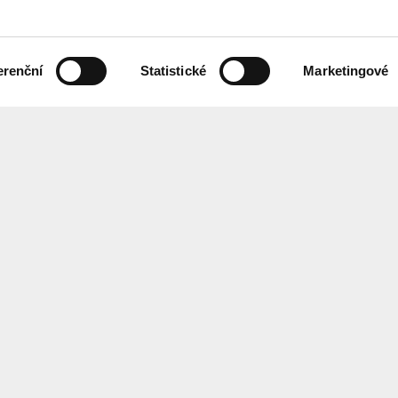
erenční
Statistické
Marketingové
 českém znakovém jazyce,
Chcete každ
ebových stránek.
Přihlaste se
ání
Center
for
Architect
EN