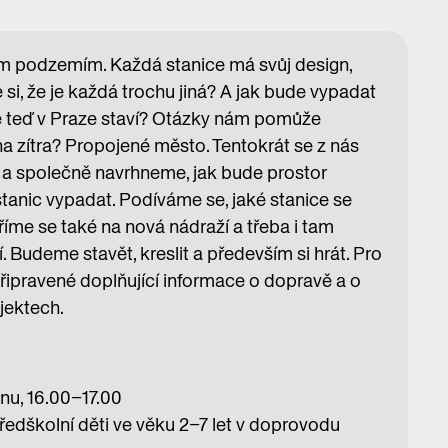
ým podzemím. Každá stanice má svůj design,
te si, že je každá trochu jiná? A jak bude vypadat
se teď v Praze staví? Otázky nám pomůže
 zítra? Propojené město. Tentokrát se z nás
ci a společně navrhneme, jak bude prostor
anic vypadat. Podíváme se, jaké stanice se
říme se také na nová nádraží a třeba i tam
Budeme stavět, kreslit a především si hrát. Pro
řipravené doplňující informace o dopravě a o
jektech.
inu, 16.00–17.00
ředškolní děti ve věku 2–7 let v doprovodu