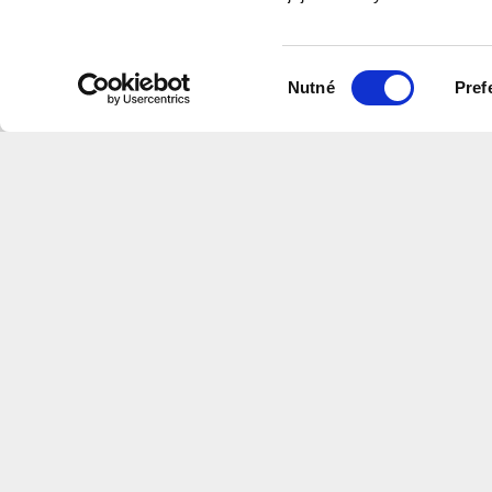
program
Výběr
Nutné
Pref
souhlasu
Na této stránce naleznete videa v
které shrnují informace z našich w
Centrum
Architektury
a
Městského
Plánov
CS