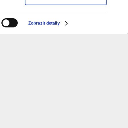
Zobrazit detaily
ý měsíc dostávat informace o programu?
 k odběru newsletteru.
ure
and
Metropolitan
Planning
otevírací doba