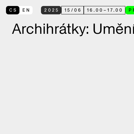
CS
EN
2025
15
/
06
16.00
–
17.00
P
Archihrátky: Uměn