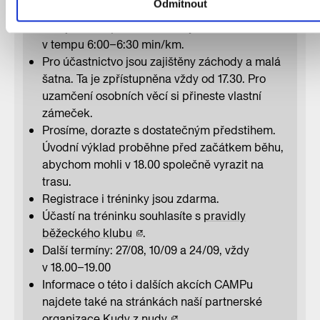
Odmítnout
podmínkou účasti.
Běh je určen pro začátečníky. Poběžíme
v tempu 6:00–6:30 min/km.
Pro účastnictvo jsou zajištěny záchody a malá
šatna. Ta je zpřístupněna vždy od 17.30. Pro
uzamčení osobních věcí si přineste vlastní
zámeček.
Prosíme, dorazte s dostatečným předstihem.
Úvodní výklad proběhne před začátkem běhu,
abychom mohli v 18.00 společně vyrazit na
trasu.
Registrace i tréninky jsou zdarma.
Účastí na tréninku souhlasíte s
pravidly
běžeckého klubu
.
Další termíny: 27/08, 10/09 a 24/09, vždy
v 18.00–19.00
Informace o této i dalších akcích CAMPu
najdete také na stránkách naší partnerské
organizace
Kudy z nudy
.