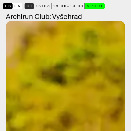
CS
EN
ČT
13
/
08
18.00
–
19.00
SPORT
Archirun Club: Vyšehrad