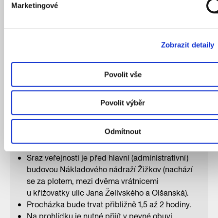
nahlédnout do běžně nepřístupných prostor
Marketingové
funkcionalistické budovy Nákladového nádraží
Žižkov, kterou nově vlastní hlavní město Praha –
včetně možnosti vystoupat na její střechu
Zobrazit detaily
s výhledem na rozsáhlé území, které čeká zásadní
proměna. Součástí procházky bude i návštěva
bočních křídel budovy. Prohlídka s urbanistkou
Povolit vše
Jitkou Romanov z Magistrátu hlavního města
Prahy poskytne komplexní pohled na transformaci
Povolit výběr
tohoto strategického brownfieldu a na budoucnost
významné pražské lokality.
Odmítnout
Praktické informace:
Sraz veřejnosti je před hlavní (administrativní)
budovou Nákladového nádraží Žižkov (nachází
se za plotem, mezi dvěma vrátnicemi
u křižovatky ulic Jana Želivského a Olšanská).
Procházka bude trvat přibližně 1,5 až 2 hodiny.
Na prohlídku je nutné přijít v pevné obuvi.