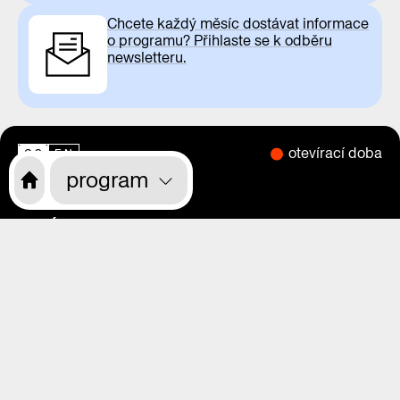
Chcete každý měsíc dostávat informace
o programu? Přihlaste se k odběru
newsletteru.
otevírací doba
CS
EN
program
o nás
program
výstavy
magazín
videa
praha zítra
rekonstrukce