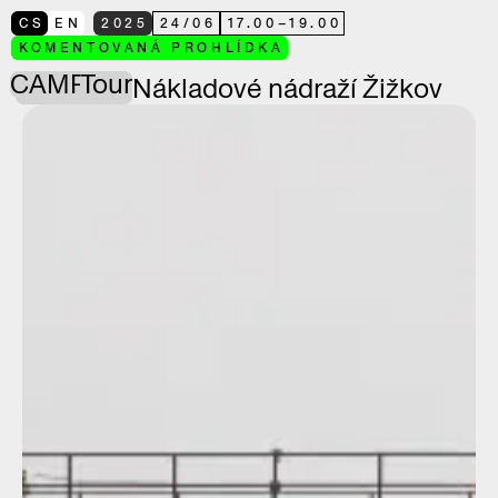
CS
EN
2025
24
/
06
17.00
–
19.00
KOMENTOVANÁ PROHLÍDKA
CAMP
Tour
Nákladové nádraží Žižkov