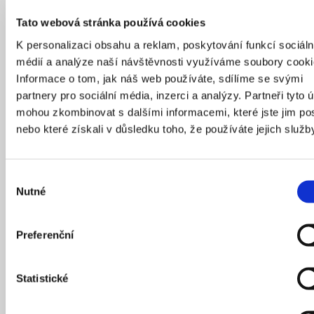
Tato webová stránka používá cookies
K personalizaci obsahu a reklam, poskytování funkcí sociáln
médií a analýze naší návštěvnosti využíváme soubory cooki
Informace o tom, jak náš web používáte, sdílíme se svými
partnery pro sociální média, inzerci a analýzy. Partneři tyto 
mohou zkombinovat s dalšími informacemi, které jste jim pos
nebo které získali v důsledku toho, že používáte jejich služb
Výběr
Nutné
souhlasu
Po více než 16 letech příprav byla schválena
největší změna územního plánu v historii Prahy,
která umožní vznik nové městské čtvrti pro až
Preferenční
20 000 obyvatel. Téměř 95 % území bude využito
pro bydlení, doplněné o školky, základní školu,
Statistické
parky i novou tramvajovou trať. Komentovaná
procházka nabídne jedinečnou příležitost