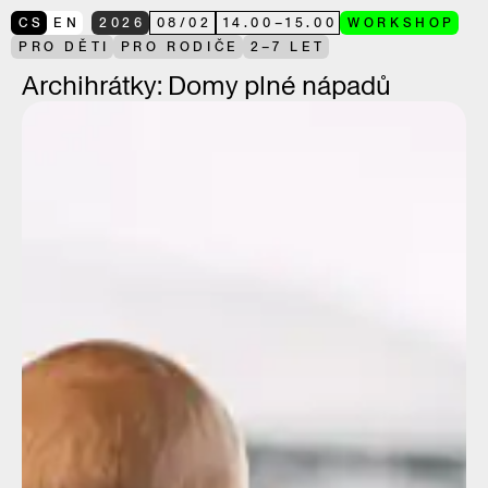
CS
EN
2026
08
/
02
14.00
–
15.00
WORKSHOP
PRO DĚTI
PRO RODIČE
2–7 LET
Archihrátky: Domy plné nápadů