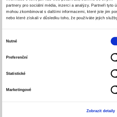
partnery pro sociální média, inzerci a analýzy. Partneři tyto 
mohou zkombinovat s dalšími informacemi, které jste jim pos
nebo které získali v důsledku toho, že používáte jejich služb
Výběr
Nutné
souhlasu
Identita připravena na změnu
Preferenční
Kde končí město a kde začíná příroda? A jak
může volání po více stromech a parcích proměnit
Statistické
charakter města? Přednáška švýcarského
krajinářského architekta Lukase Schweingrubera
se zaměří na prostředí, které hledá rovnováhu
Marketingové
mezi růstem a udržitelností a kde se zelené plochy
stávají nástrojem změny. Schweingruber představí
přístup svého ateliéru Studio Vulkan, které se
Zobrazit detaily
zaměřuje na navrhování s důrazem na atmosféru,