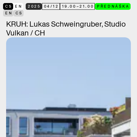
CS
EN
2025
04
/
12
19.00
–
21.00
PŘEDNÁŠKA
EN
CS
KRUH: Lukas Schweingruber, Studio
Vulkan / CH