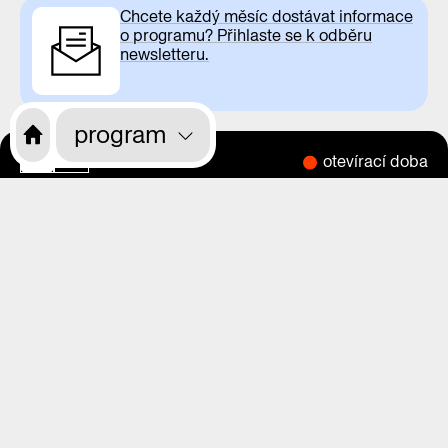
Chcete každý měsíc dostávat informace
o programu? Přihlaste se k odběru
newsletteru.
program
otevírací doba
CS
EN
o nás
program
výstavy
magazín
videa
praha zítra
rekonstrukce
kdo jsme