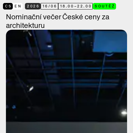
CS
EN
2026
16
/
06
18.00
–
22.00
SOUTĚŽ
Nominační večer České ceny za
architekturu