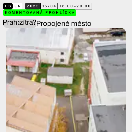
CS
EN
2025
15
/
04
18.00
–
20.00
KOMENTOVANÁ PROHLÍDKA
Praha
zítra?
Propojené město