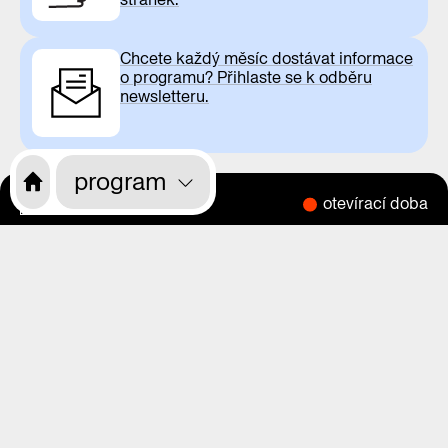
Chcete každý měsíc dostávat informace
o programu? Přihlaste se k odběru
newsletteru.
program
otevírací doba
CS
EN
o nás
program
výstavy
magazín
videa
praha zítra