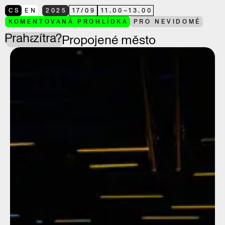
CS
EN
2025
17
/
09
11.00
–
13.00
KOMENTOVANÁ PROHLÍDKA
PRO NEVIDOMÉ
Praha
zítra?
Propojené město