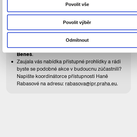
i nové město? Přijďte se dozvědět víc na
Povolit vše
komentovanou prohlídku výstavy o kolejové
dopravě uzpůsobenou nevidomým a slabozrakým
návštěvníkům.
Povolit výběr
Praktické informace:
Odmítnout
Výstavou návštěvníky provede architekt
Štěpán
Beneš
.
Zaujala vás nabídka přístupné prohlídky a rádi
byste se podobné akce v budoucnu zúčastnili?
Napište koordinátorce přístupnosti Haně
Rabasové na adresu:
rabasova@ipr.praha.eu
.