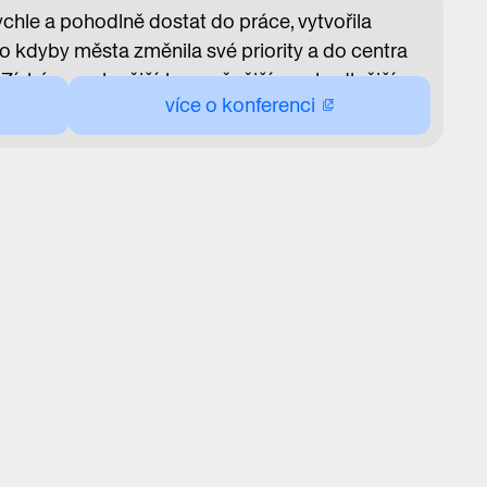
chle a pohodlně dostat do práce, vytvořila
Co kdyby města změnila své priority a do centra
 Získáme zelenější, bezpečnější a pohodlnější
více o konferenci
odné pro všechny obyvatele a kde děti budou
život. O tom, proč je třeba vycházet při plánování
dospělých, a proč opak nefunguje, budou
slavy Matúš Vallo, popularizátor architektury
klová, expertka na udržitelnou výstavbu
sahu konference Start with Children Summit,
gličtině.