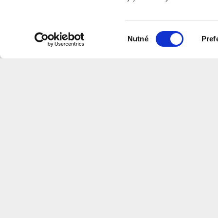
program
Výběr
Nutné
Pref
souhlasu
Na této stránce naleznete videa v
které shrnují informace z našich w
Centrum
Architektury
a
Městského
Plánov
CS