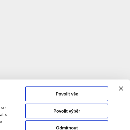
Povolit vše
 se
Povolit výběr
at s
te
Odmítnout