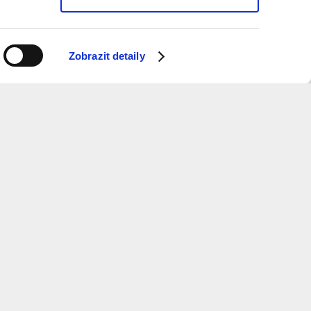
Zobrazit detaily
ý měsíc dostávat informace o programu?
 k odběru newsletteru.
ure
and
Metropolitan
Planning
otevírací doba