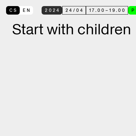
CS
EN
2024
24
/
04
17.00
–
19.00
P
Start with children