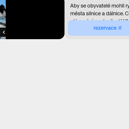
Aby se obyvatelé mohli ry
města silnice a dálnice. 
plánování postavila děti?
rezervace
prostory, které budou vh
chtít prožít svůj dospělý 
z názorů dětí, nikoliv z 
diskutovat primátor Brati
Adam Gebrian, Kateřina E
a urbanista a kurátor ob
Simon Battisti.
Diskuze bude vedena v an