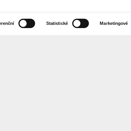
erenční
Statistické
Marketingové
 českém znakovém jazyce,
Chcete každ
ebových stránek.
Přihlaste se
ání
Center
for
Architect
EN