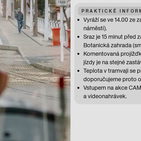
PRAKTICKÉ INFO
Vyráží se ve 14.00 ze 
náměstí).
Sraz je 15 minut před
Botanická zahrada (sm
Komentovaná projížďka 
jízdy je na stejné zastá
Teplota v tramvaji se
doporučujeme proto obl
Vstupem na akce CAMPu
a videonahrávek.