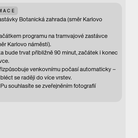
RMACE
zastávky Botanická zahrada (směr Karlovo
 začátkem programu na tramvajové zastávce
ěr Karlovo náměstí).
bude trvat přibližně 90 minut, začátek i konec
vce.
 přizpůsobuje venkovnímu počasí automaticky –
éct se raději do více vrstev.
 souhlasíte se zveřejněním fotografií