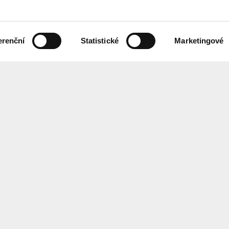
erenční
Statistické
Marketingové
 českém znakovém jazyce,
Chcete každ
ebových stránek.
Přihlaste se
ání
Center
for
Architect
EN