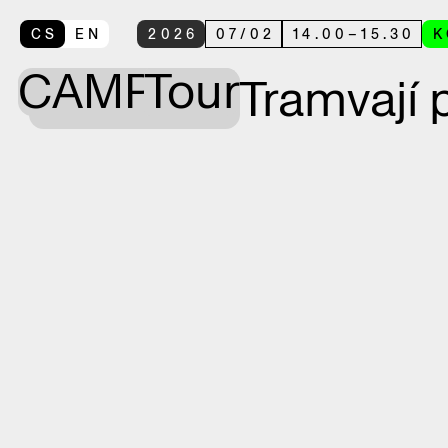
CS
EN
2026
07
/
02
14.00
–
15.30
K
CAMP
Tour
Tramvají 