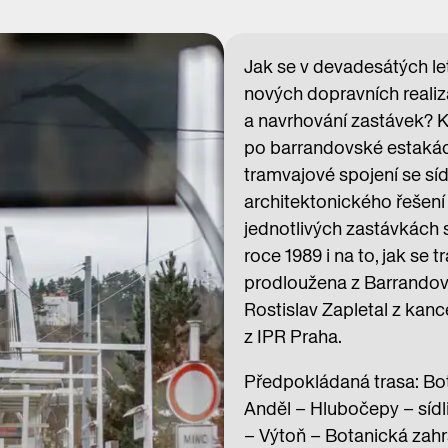
Jak se v devadesátých le
nových dopravních realiz
a navrhování zastávek? 
po barrandovské estakád
tramvajové spojení se sí
architektonického řešení 
jednotlivých zastávkách
roce 1989 i na to, jak se 
prodloužena z Barrandova
Rostislav Zapletal z kanc
z IPR Praha.
Předpokládaná trasa: Bot
Anděl – Hlubočepy – sídl
– Výtoň – Botanická zah