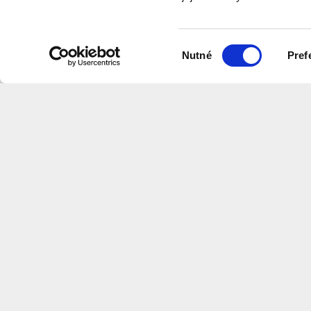
program
Výběr
Nutné
Pref
souhlasu
Na této stránce naleznete videa v
které shrnují informace z našich w
Centrum
Architektury
a
Městského
Plánov
CS