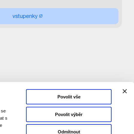
vstupenky
Povolit vše
 se
Povolit výběr
at s
te
Odmítnout