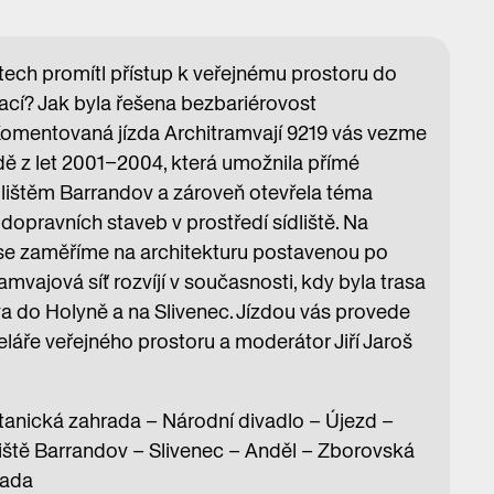
tech promítl přístup k veřejnému prostoru do
ací? Jak byla řešena bezbariérovost
Komentovaná jízda Architramvají 9219 vás vezme
ě z let 2001–2004, která umožnila přímé
dlištěm Barrandov a zároveň otevřela téma
dopravních staveb v prostředí sídliště. Na
 se zaměříme na architekturu postavenou po
tramvajová síť rozvíjí v současnosti, kdy byla trasa
 do Holyně a na Slivenec. Jízdou vás provede
eláře veřejného prostoru a moderátor Jiří Jaroš
anická zahrada – Národní divadlo – Újezd –
iště Barrandov – Slivenec – Anděl – Zborovská
rada