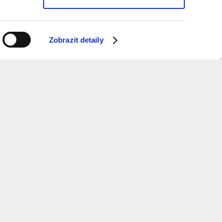
Zobrazit detaily
ý měsíc dostávat informace o programu?
 k odběru newsletteru.
ure
and
Metropolitan
Planning
otevírací doba