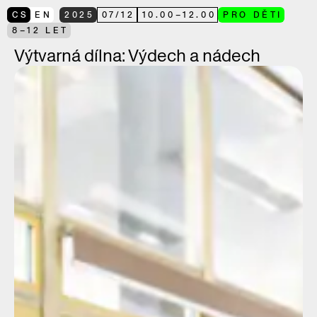
CS
EN
2025
07
/
12
10.00
–
12.00
PRO DĚTI
8–12 LET
Výtvarná dílna: Výdech a nádech