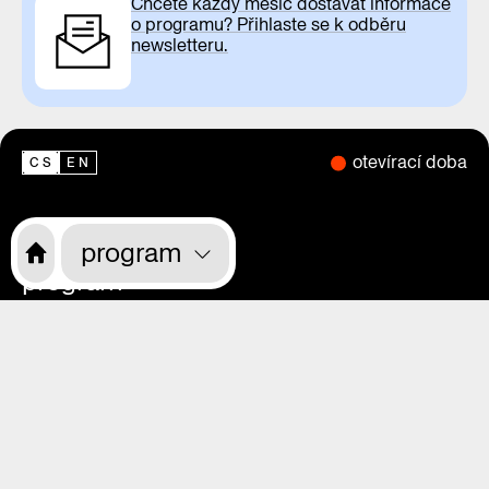
Chcete každý měsíc dostávat informace
o programu? Přihlaste se k odběru
newsletteru.
otevírací doba
CS
EN
o nás
program
program
výstavy
magazín
videa
praha zítra
rekonstrukce
kdo jsme