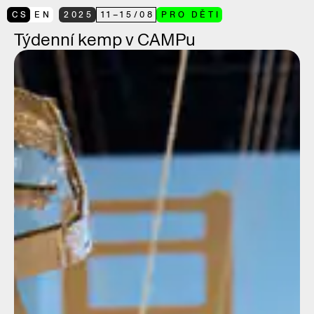
CS
EN
2025
11
–
15
/
08
PRO DĚTI
Týdenní kemp v CAMPu