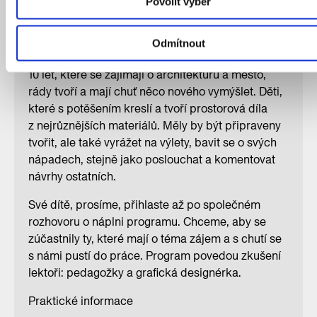
Povolit výběr
a vytvořit ideální čtvrť, zastávku, metro nebo
tramvaj.
Odmítnout
Kemp je určený pro všechny tvořivé děti od 7 do
10 let, které se zajímají o architekturu a město,
rády tvoří a mají chuť něco nového vymýšlet. Děti,
které s potěšením kreslí a tvoří prostorová díla
z nejrůznějších materiálů. Měly by být připraveny
tvořit, ale také vyrážet na výlety, bavit se o svých
nápadech, stejně jako poslouchat a komentovat
návrhy ostatních.
Své dítě, prosíme, přihlaste až po společném
rozhovoru o náplni programu. Chceme, aby se
zúčastnily ty, které mají o téma zájem a s chutí se
s námi pustí do práce. Program povedou zkušení
lektoři: pedagožky a grafická designérka.
Praktické informace