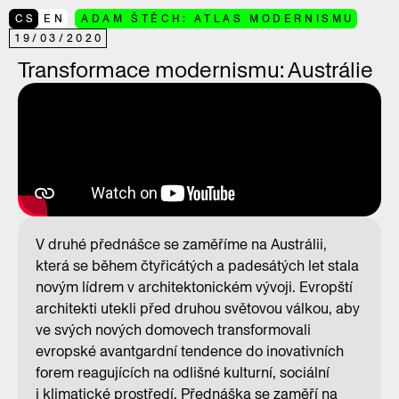
CS
EN
ADAM ŠTĚCH: ATLAS MODERNISMU
19
/
03
/
2020
Transformace modernismu: Austrálie
V druhé přednášce se zaměříme na Austrálii,
která se během čtyřicátých a padesátých let stala
novým lídrem v architektonickém vývoji. Evropští
architekti utekli před druhou světovou válkou, aby
ve svých nových domovech transformovali
evropské avantgardní tendence do inovativních
forem reagujících na odlišné kulturní, sociální
i klimatické prostředí. Přednáška se zaměří na