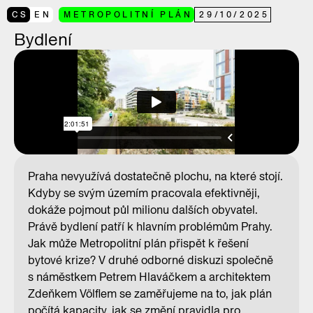
CS
EN
METROPOLITNÍ PLÁN
29
/
10
/
2025
Bydlení
Praha nevyužívá dostatečně plochu, na které stojí.
Kdyby se svým územím pracovala efektivněji,
dokáže pojmout půl milionu dalších obyvatel.
Právě bydlení patří k hlavním problémům Prahy.
Jak může Metropolitní plán přispět k řešení
bytové krize? V druhé odborné diskuzi společně
s náměstkem Petrem Hlaváčkem a architektem
Zdeňkem Völflem se zaměřujeme na to, jak plán
počítá kapacity, jak se změní pravidla pro