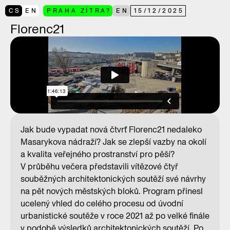
CS
EN
PRAHA ZÍTRA?
EN
15
/
12
/
2025
Florenc21
Jak bude vypadat nová čtvrť Florenc21 nedaleko
Masarykova nádraží? Jak se zlepší vazby na okolí
a kvalita veřejného prostranství pro pěší?
V průběhu večera představili vítězové čtyř
souběžných architektonických soutěží své návrhy
na pět nových městských bloků. Program přinesl
ucelený vhled do celého procesu od úvodní
urbanistické soutěže v roce 2021 až po velké finále
v podobě výsledků architektonických soutěží. Po