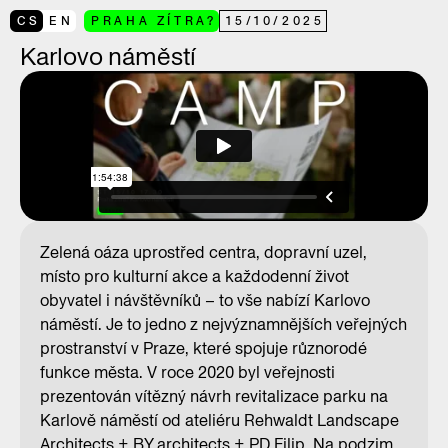
CS
EN
PRAHA ZÍTRA?
15
/
10
/
2025
Karlovo náměstí
Zelená oáza uprostřed centra, dopravní uzel,
místo pro kulturní akce a každodenní život
obyvatel i návštěvníků – to vše nabízí Karlovo
náměstí. Je to jedno z nejvýznamnějších veřejných
prostranství v Praze, které spojuje různorodé
funkce města. V roce 2020 byl veřejnosti
prezentován vítězný návrh revitalizace parku na
Karlově náměstí od ateliéru Rehwaldt Landscape
Architects + BY architects + PD Filip. Na podzim