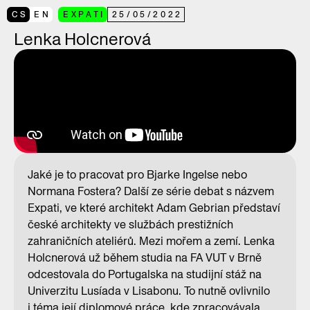
CS
EN
EXPATI
25
/
05
/
2022
Lenka Holcnerová
Jaké je to pracovat pro Bjarke Ingelse nebo
Normana Fostera? Další ze série debat s názvem
Expati, ve které architekt Adam Gebrian představí
české architekty ve službách prestižních
zahraničních ateliérů. Mezi mořem a zemí. Lenka
Holcnerová už během studia na FA VUT v Brně
odcestovala do Portugalska na studijní stáž na
Univerzitu Lusíada v Lisabonu. To nutně ovlivnilo
i téma její diplomové práce, kde zpracovávala