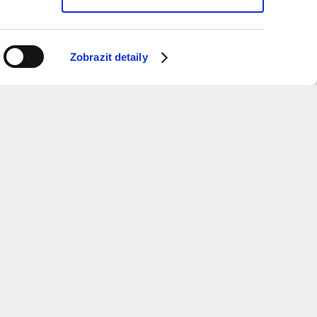
Zobrazit detaily
ý měsíc dostávat informace o programu?
 k odběru newsletteru.
ure
and
Metropolitan
Planning
otevírací doba