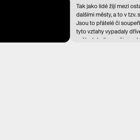
Tak jako lidé žijí mezi os
dalšími městy, a to v tzv
Jsou to přátelé či soupeř
tyto vztahy vypadaly dřív
svět, globalizace či pand
v pokračování první séri
docent městského stavite
rozvoje města Institutu p