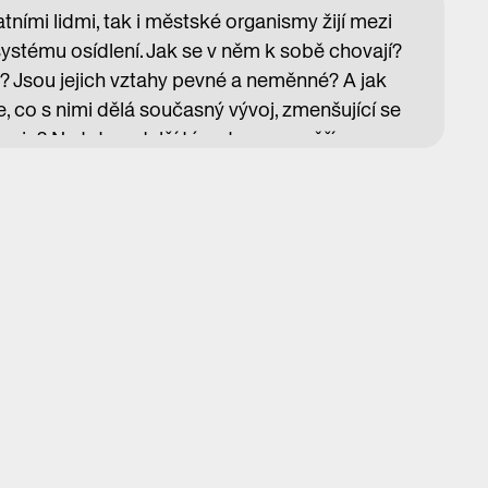
tatními lidmi, tak i městské organismy žijí mezi
. systému osídlení. Jak se v něm k sobě chovají?
i? Jsou jejich vztahy pevné a neměnné? A jak
e, co s nimi dělá současný vývoj, zmenšující se
emie? Na tato a další témata se zaměří
e přednášek Tomáš Hudeček, bývalý primátor,
lství a v současné době mj. také ředitel sekce
lánování a rozvoje hlavního města Prahy.