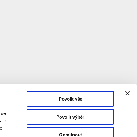
Povolit vše
 se
Povolit výběr
at s
te
Odmítnout