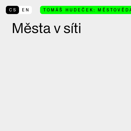
CS
EN
TOMÁŠ HUDEČEK: MĚSTOVĚD
Města v síti