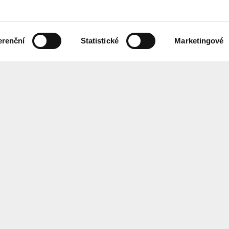
erenční
Statistické
Marketingové
 českém znakovém jazyce,
Chcete každ
ebových stránek.
Přihlaste se
ání
Center
for
Architect
EN