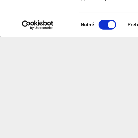
videa
Výběr
Nutné
Pref
souhlasu
Na této stránce naleznete videa v
které shrnují informace z našich w
Centrum
Architektury
a
Městského
Plánov
CS