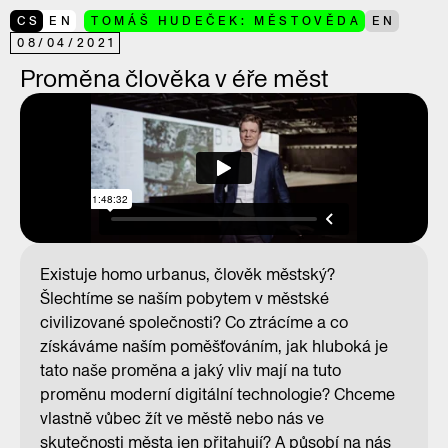
CS
EN
TOMÁŠ HUDEČEK: MĚSTOVĚDA
EN
08
/
04
/
2021
Proměna člověka v éře měst
Existuje homo urbanus, člověk městský?
Šlechtíme se naším pobytem v městské
civilizované společnosti? Co ztrácíme a co
získáváme naším poměšťováním, jak hluboká je
tato naše proměna a jaký vliv mají na tuto
proměnu moderní digitální technologie? Chceme
vlastně vůbec žít ve městě nebo nás ve
skutečnosti města jen přitahují? A působí na nás